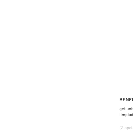
4.6
construc
THE
CLEAR
SET
FRESH
(SET
PARA
PIELES
CON
TENDE
GIORGIO ARMANI
A
ACNÉ)
GIVENCHY
GLOSSIER
GLOW RECIPE
BENE
get unb
GUCCI
limpiad
poros)
(2 opc