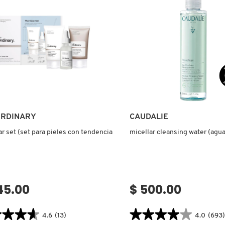
O
PADS
(ALMOHADILLAS
O
CON
TÓNICO)
RA)
Ver más
Ver más
ORDINARY
CAUDALIE
ar set (set para pieles con tendencia
micellar cleansing water (agua
45.00
$ 500.00
★★★★
★★★★
★★★★★
★★★★★
4.6
(13)
4.0
(693)