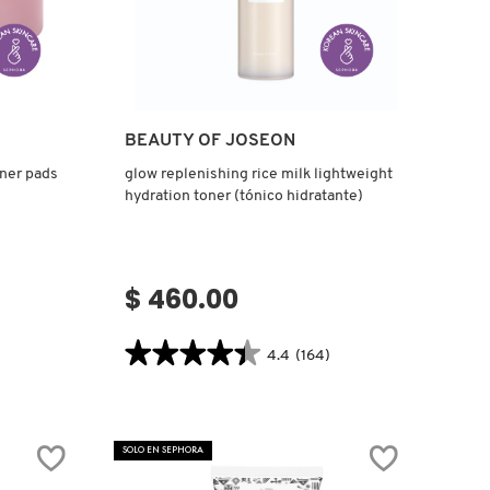
Ver más
BEAUTY OF JOSEON
oner pads
glow replenishing rice milk lightweight
hydration toner (tónico hidratante)
$ 460.00
★★★★★
★★★★★
)
4.4
(164)
4.4
.label
constructor.search.bazaarvoice.read.label
GLOW
REPLENISHING
RICE
SOLO EN SEPHORA
MILK
LIGHTWEIGHT
HYDRATION