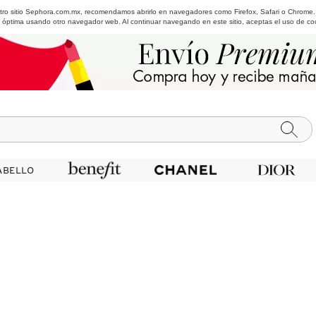
estro sitio Sephora.com.mx, recomendamos abrirlo en navegadores como Firefox, Safari o Chrome
 óptima usando otro navegador web. Al continuar navegando en este sitio, aceptas el uso de co
ABELLO
ABELLO