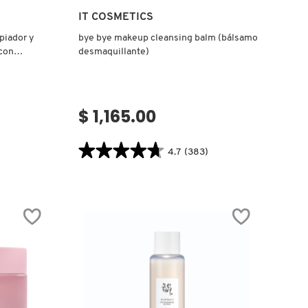
Ver más
IT COSMETICS
piador y
bye bye makeup cleansing balm (bálsamo
 con
desmaquillante)
$ 1,165.00
★★★★★
★★★★★
4.7
(383)
4.7
.label
constructor.search.bazaarvoice.read.label
BYE
BYE
MAKEUP
CLEANSING
BALM
(BÁLSAMO
DESMAQUILLANTE)