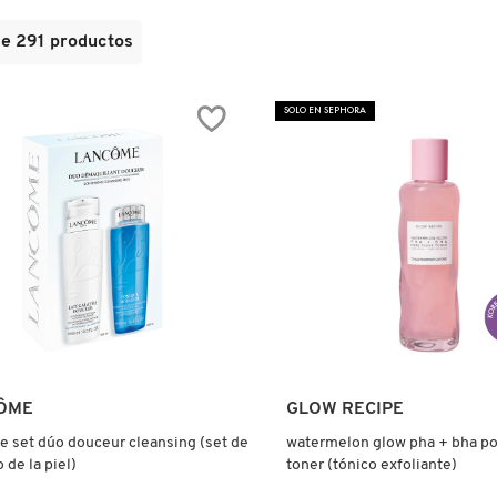
de
291
productos
SOLO EN SEPHORA
Ver más
Ver más
ÔME
GLOW RECIPE
 set dúo douceur cleansing (set de
watermelon glow pha + bha po
 de la piel)
toner (tónico exfoliante)