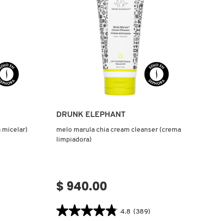
TONER
(TÓNICO
HIDRATANTE)
Ver más
DRUNK ELEPHANT
 micelar)
melo marula chia cream cleanser (crema
limpiadora)
$ 940.00
★★★★★
★★★★★
4.8
(389)