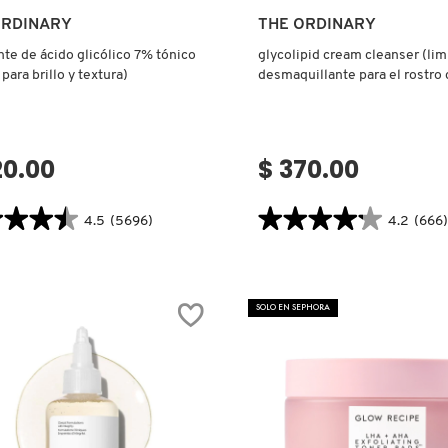
Ver más
Ver más
ORDINARY
THE ORDINARY
nte de ácido glicólico 7% tónico
glycolipid cream cleanser (lim
para brillo y textura)
desmaquillante para el rostro
glipolípidos)
20.00
$ 370.00
★★★★
★★★★
★★★★★
★★★★★
4.5
(5696)
4.2
(666)
4.2
tor.search.bazaarvoice.read.label
constructor.search.bazaarvoice.read
IANTE
GLYCOLIPID
CREAM
CLEANSER
SOLO EN SEPHORA
ICO
(LIMPIADOR
Y
O
DESMAQUILLANTE
O
PARA
EL
O
ROSTRO
CON
RA)
GLIPOLÍPIDOS)