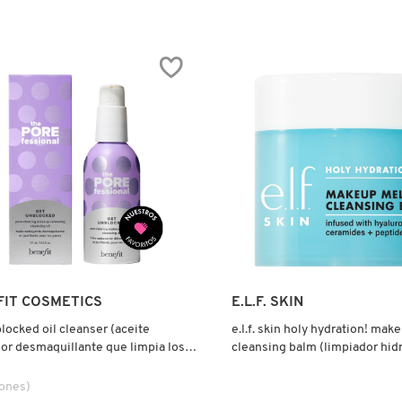
4.0
tor.search.bazaarvoice.read.label
constructor.search.bazaarvoice.read
MICELLAR
CLEANSING
WATER
(AGUA
MICELAR)
NCIA
Ver más
Ver más
FIT COSMETICS
E.L.F. SKIN
locked oil cleanser (aceite
e.l.f. skin holy hydration! mak
or desmaquillante que limpia los
cleansing balm (limpiador hid
remover maquillaje)
iones)