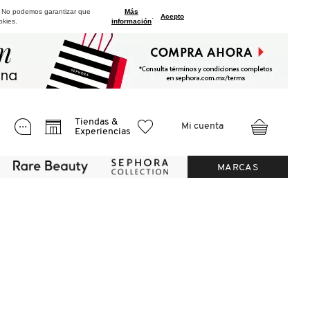
. No podemos garantizar que
Más
.
Acepto
okies.
información
Tiendas &
Mi cuenta
Experiencias
MARCAS