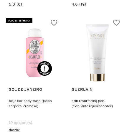
5.0
4.8
5.0
(8)
4.8
(19)
constructor.search.bazaarvoice.read.label
constructor.search.bazaarvoice.read.la
COCONUT
TAKOPORE
CLAY
ONE
CLEANSING
SHOT
SOLO EN SEPHORA
FOAM
NOSE
(ESPUMA
PACK
LIMPIADORA
(PARCHE
FACIAL)
PARA
POROS)
Ver más
Ver más
SOL DE JANEIRO
GUERLAIN
beija flor body wash (jabon
skin resurfacing peel
corporal cremoso)
(exfoliante rejuvenecedor)
(2 opciones)
desde: