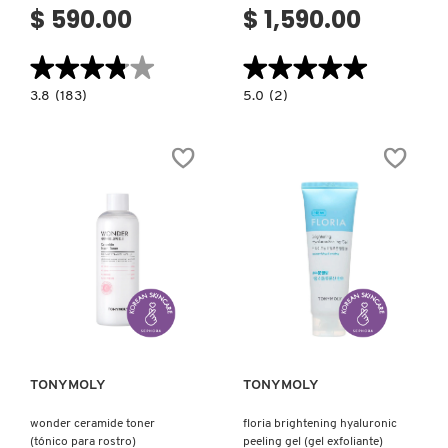
$ 590.00
$ 1,590.00
★★★★★
★★★★★
★★★★★
★★★★★
3.8
5.0
3.8
(183)
5.0
(2)
constructor.search.bazaarvoice.read.label
constructor.search.bazaarvoice.read.la
BEIJA
SKIN
FLOR
RESURFACING
BODY
PEEL
WASH
(EXFOLIANTE
(JABON
REJUVENECEDOR)
CORPORAL
CREMOSO)
Ver más
Ver más
TONYMOLY
TONYMOLY
wonder ceramide toner
floria brightening hyaluronic
(tónico para rostro)
peeling gel (gel exfoliante)