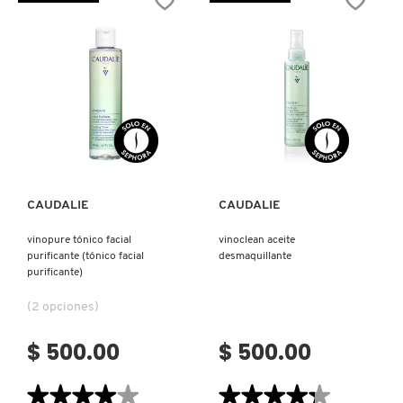
MILK
BUTTER
IT COSMETICS
LIGHTWEIGHT
CLEANSER
HYDRATION
(DESMAQUILLANTE
TONER
FACIAL)
(TÓNICO
HIDRATANTE)
JEAN PAUL GAULTIER
JULIETTE HAS A GUN
Ver más
Ver más
K18
CAUDALIE
CAUDALIE
vinopure tónico facial
vinoclean aceite
KAYALI
purificante (tónico facial
desmaquillante
purificante)
KÉRASTASE
(2 opciones)
$ 500.00
$ 500.00
KIEHL’S
★★★★★
★★★★★
★★★★★
★★★★★