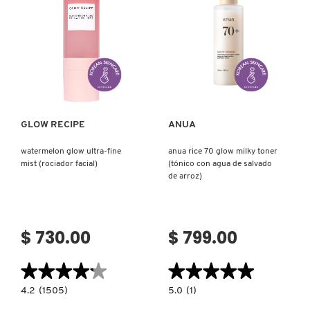
(TÓNICO
LIGERO
CON
NIACINAMIDA)
Ver más
Ver más
GLOW RECIPE
ANUA
watermelon glow ultra-fine
anua rice 70 glow milky toner
mist (rociador facial)
(tónico con agua de salvado
de arroz)
$ 730.00
$ 799.00
★★★★★
★★★★★
★★★★★
★★★★★
4.2
5.0
4.2
(1505)
5.0
(1)
constructor.search.bazaarvoice.read.label
constructor.search.bazaarvoice.read.la
WATERMELON
ANUA