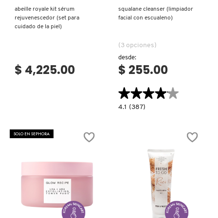
abeille royale kit sérum
squalane cleanser (limpiador
rejuvenescedor (set para
facial con escualeno)
cuidado de la piel)
(3 opciones)
desde:
$ 4,225.00
$ 255.00
★★★★★
★★★★★
4.1
4.1
(387)
constructor.search.bazaarvoice.read.la
SQUALANE
CLEANSER
(LIMPIADOR
SOLO EN SEPHORA
FACIAL
CON
ESCUALENO)
Ver más
Ver más