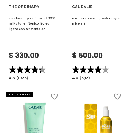
THE ORDINARY
CAUDALIE
NUXE
saccharomyces ferment 30%
micellar cleansing water (agua
milky toner (tónico lácteo
micelar)
ligero con fermento de
OLAPLEX
saccharomyces)
OLLIE
$ 330.00
$ 500.00
★★★★★
★★★★★
★★★★★
★★★★★
ONE SIZE
4.3
4.0
4.3
(1036)
4.0
(693)
constructor.search.bazaarvoice.read.label
constructor.search.bazaarvoice.read.la
SACCHAROMYCES
MICELLAR
FERMENT
CLEANSING
OUAI HAIRCARE
30%
WATER
SOLO EN SEPHORA
MILKY
(AGUA
TONER
MICELAR)
(TÓNICO
LÁCTEO
PAI-SHAU
LIGERO
CON
FERMENTO
DE
SACCHAROMYCES)
PATCHOLOGY