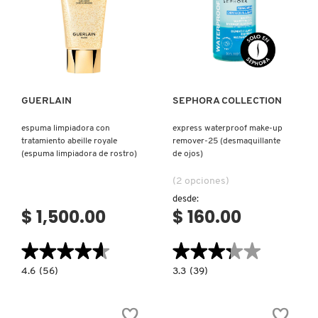
ARROZ)
Ver más
Ver más
GUERLAIN
SEPHORA COLLECTION
espuma limpiadora con
express waterproof make-up
tratamiento abeille royale
remover-25 (desmaquillante
(espuma limpiadora de rostro)
de ojos)
(2 opciones)
desde:
$ 1,500.00
$ 160.00
★★★★★
★★★★★
★★★★★
★★★★★
4.6
3.3
4.6
(56)
3.3
(39)
constructor.search.bazaarvoice.read.label
constructor.search.bazaarvoice.read.la
ESPUMA
EXPRESS
LIMPIADORA
WATERPROOF
CON
MAKE-
TRATAMIENTO
UP