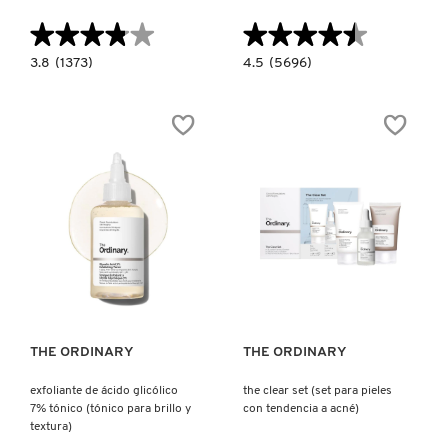
X
★★★★★
★★★★★
★★★★★
★★★★★
CALVIN KLEIN
INGREDIENTES ACTIVOS DE
Y
3.8
4.5
3.8
(1373)
4.5
(5696)
constructor.search.bazaarvoice.read.label
constructor.search.bazaarvoice.read.la
SKINCARE
BLUEBERRY
EXFOLIANTE
BOUNCE
DE
CAROLINA HERRERA
Z
GENTLE
ÁCIDO
CLEANSER
GLICÓLICO
(LIMPIADOR
7%
#
Y
TÓNICO
DESMAQUILLANTE
(TÓNICO
CAUDALIE
FACIAL)
PARA
BRILLO
Y
TEXTURA)
CHANEL
Ver más
Ver más
CHARLOTTE TILBURY
THE ORDINARY
THE ORDINARY
CLARINS
exfoliante de ácido glicólico
the clear set (set para pieles
7% tónico (tónico para brillo y
con tendencia a acné)
CLINIQUE
textura)