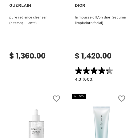
GUERLAIN
DIOR
pure radiance cleanser
la mousse off/on dior (espuma
(desmaquillante)
limpiadora facial)
$ 1,360.00
$ 1,420.00
★★★★★
★★★★★
4.3
4.3
(803)
constructor.search.bazaarvoice.read.la
LA
MOUSSE
OFF/ON
NUEVO
DIOR
(ESPUMA
LIMPIADORA
FACIAL)