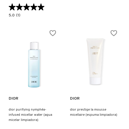
★★★★★
★★★★★
5.0
5.0
(1)
constructor.search.bazaarvoice.read.label
SET
KIT
MINI
(SET
PARA
LIMPIEZA
PROFUNDA)
Ver más
Ver más
DIOR
DIOR
dior purifying nymphéa-
dior prestige la mousse
infused micellar water (agua
micellaire (espuma limpiadora)
micelar limpiadora)