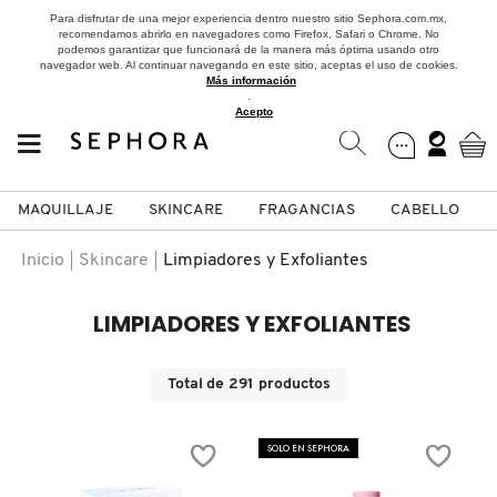
Para disfrutar de una mejor experiencia dentro nuestro sitio Sephora.com.mx,
recomendamos abrirlo en navegadores como Firefox, Safari o Chrome. No
podemos garantizar que funcionará de la manera más óptima usando otro
navegador web. Al continuar navegando en este sitio, aceptas el uso de cookies.
Más información
.
Acepto
MAQUILLAJE
SKINCARE
FRAGANCIAS
CABELLO
SEPHORA COLLECTION
Fragancias
Maquillaje
Skincare
Cabello
Marcas
Inicio
Skincare
Limpiadores y Exfoliantes
VER
VER
VER
VER
VER
VER
LIMPIADORES Y EXFOLIANTES
A
ROSTRO
PRODUCTOS ESPECIALIZADOS
MUJER
SETS DE VALOR & PARA
MAQUILLAJE
ADIDAS
Total de
291
productos
REGALAR
B
MEJILLAS
SKINCARE COREANO
HOMBRE
CUIDADO DE LA PIEL
AESTURA
SOLO EN SEPHORA
C
TAMAÑOS DE VIAJE