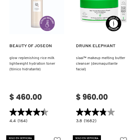
GUERLAIN
Ver más
Ver más
HUDA BEAUTY
HUGO BOSS
BEAUTY OF JOSEON
DRUNK ELEPHANT
glow replenishing rice milk
slaai™ makeup melting butter
ICONIC LONDON
lightweight hydration toner
cleanser (desmaquillante
(tónico hidratante)
facial)
ILIA
$ 460.00
$ 960.00
INNISFREE
★★★★★
★★★★★
★★★★★
★★★★★
4.4
3.8
4.4
(164)
3.8
(1682)
ISDIN
constructor.search.bazaarvoice.read.label
constructor.search.bazaarvoice.read.la
GLOW
SLAAI™
REPLENISHING
MAKEUP
RICE
MELTING
SOLO EN SEPHORA
SOLO EN SEPHORA