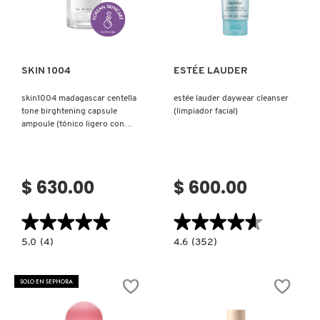
Ver más
Ver más
SKIN 1004
ESTÉE LAUDER
skin1004 madagascar centella
estée lauder daywear cleanser
tone birghtening capsule
(limpiador facial)
ampoule (tónico ligero con
niacinamida)
$ 630.00
$ 600.00
★★★★★
★★★★★
★★★★★
★★★★★
5.0
4.6
5.0
(4)
4.6
(352)
constructor.search.bazaarvoice.read.label
constructor.search.bazaarvoice.read.la
SKIN1004
ESTÉE
MADAGASCAR
LAUDER
CENTELLA
DAYWEAR
SOLO EN SEPHORA
TONE
CLEANSER
BIRGHTENING
(LIMPIADOR
CAPSULE
FACIAL)
AMPOULE