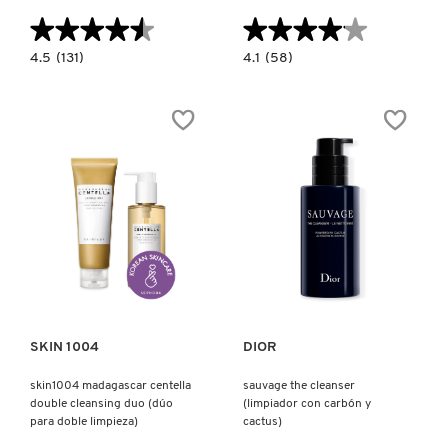
TOM FORD
★★★★★
★★★★★
★★★★★
★★★★★
4.5
4.1
4.5
(131)
4.1
(58)
constructor.search.bazaarvoice.read.label
constructor.search.bazaarvoice.read.la
TONYMOLY
GREEN
FRESH
PLUM
CLEANSING
REFRESHING
MICELLAR
CLEANSER
WATER
FOR
(AGUA
TOO FACED
GENTLE
MICELAR
DAILY
DESMAQUILLANTE)
WASH
(GEL
LIMPIADOR
TRULY BEAUTY
DIARIO)
Ver más
Ver más
TWEEZERMAN
URBAN DECAY
SKIN 1004
DIOR
skin1004 madagascar centella
sauvage the cleanser
double cleansing duo (dúo
(limpiador con carbón y
VALENTINO
para doble limpieza)
cactus)