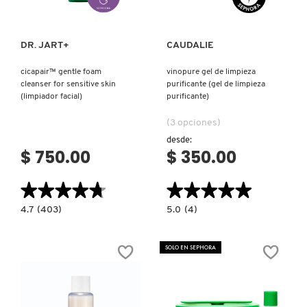
FRESH
DR. JART+
CAUDALIE
cicapair™ gentle foam
vinopure gel de limpieza
cleanser for sensitive skin
purificante (gel de limpieza
GIORGIO ARMANI
(limpiador facial)
purificante)
(3 opciones)
GIVENCHY
desde:
$ 750.00
$ 350.00
GLOSSIER
★★★★★
★★★★★
★★★★★
★★★★★
4.7
5.0
4.7
(403)
5.0
(4)
constructor.search.bazaarvoice.read.label
constructor.search.bazaarvoice.read.la
GLOW RECIPE
CICAPAIR™
VINOPURE
GENTLE
GEL
FOAM
DE
SOLO EN SEPHORA
CLEANSER
LIMPIEZA
FOR
PURIFICANTE
GUCCI
SENSITIVE
(GEL
SKIN
DE
(LIMPIADOR
LIMPIEZA
FACIAL)
PURIFICANTE)