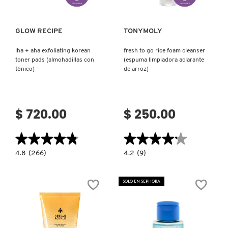
GLOW RECIPE
TONYMOLY
lha + aha exfoliating korean
fresh to go rice foam cleanser
toner pads (almohadillas con
(espuma limpiadora aclarante
tónico)
de arroz)
$ 720.00
$ 250.00
★★★★★
★★★★★
★★★★★
★★★★★
4.8
4.2
4.8
(266)
4.2
(9)
constructor.search.bazaarvoice.read.label
constructor.search.bazaarvoice.read.la
LHA
FRESH
+
TO
AHA
GO
SOLO EN SEPHORA
EXFOLIATING
RICE
KOREAN
FOAM
TONER
CLEANSER
PADS
(ESPUMA
(ALMOHADILLAS
LIMPIADORA
CON
ACLARANTE
TÓNICO)
DE