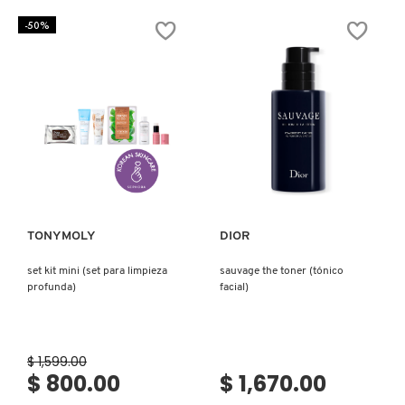
GLOW
RICE
ULTRA-
70
-50%
FINE
GLOW
MIST
MILKY
(ROCIADOR
TONER
FACIAL)
(TÓNICO
CON
AGUA
DE
SALVADO
DE
ARROZ)
Ver más
Ver más
TONYMOLY
DIOR
set kit mini (set para limpieza
sauvage the toner (tónico
profunda)
facial)
$ 1,599.00
$ 800.00
$ 1,670.00