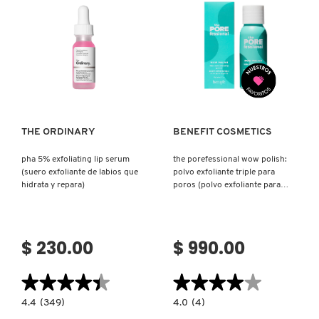
ESPUMA
PARA
POROS)
REDKEN
Ver más
Ver más
SARELLY
THE ORDINARY
BENEFIT COSMETICS
SEPHORA COLLECTION
pha 5% exfoliating lip serum
the porefessional wow polish:
(suero exfoliante de labios que
polvo exfoliante triple para
SEPHORA FAVORITES
hidrata y repara)
poros (polvo exfoliante para
cuidado de poros)
SHARK
$ 230.00
$ 990.00
SHISEIDO
★★★★★
★★★★★
★★★★★
★★★★★
4.4
4.0
4.4
(349)
4.0
(4)
constructor.search.bazaarvoice.read.label
constructor.search.bazaarvoice.read.la
PHA
THE