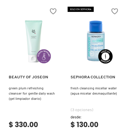
SKIN 1004
5%
POREFESSIONAL
EXFOLIATING
WOW
SOLO EN SEPHORA
LIP
POLISH:
SERUM
POLVO
(SUERO
EXFOLIANTE
SMASHBOX
EXFOLIANTE
TRIPLE
DE
PARA
LABIOS
POROS
QUE
(POLVO
HIDRATA
EXFOLIANTE
SOL DE JANEIRO
Y
PARA
REPARA)
CUIDADO
DE
Ver más
Ver más
POROS)
SUPERGOOP!
BEAUTY OF JOSEON
SEPHORA COLLECTION
THE INKEY LIST
green plum refreshing
fresh cleansing micellar water
cleanser for gentle daily wash
(agua micelar desmaquillante)
THE ORDINARY
(gel limpiador diario)
(3 opciones)
TOCOBO
desde:
$ 330.00
$ 130.00