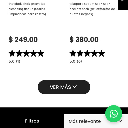
the chok chok green tea
takopore sebum ssok ssok
cleansing tissue (toallas
peel off pack (gel extractor de
limpiadoras para rostro)
puntos negros)
$ 249.00
$ 380.00
★★★★★
★★★★★
★★★★★
★★★★★
5.0
5.0
5.0
(1)
5.0
(6)
constructor.search.bazaarvoice.read.label
constructor.search.bazaarvoice.read.la
THE
TAKOPORE
CHOK
SEBUM
CHOK
SSOK
GREEN
SSOK
TEA
PEEL
VER MÁS
CLEANSING
OFF
TISSUE
PACK
(TOALLAS
(GEL
LIMPIADORAS
EXTRACTOR
PARA
DE
ROSTRO)
PUNTOS
NEGROS)
Filtros
Suscríbete para recibir nuestro boletín y promociones
en tu correo electrónico