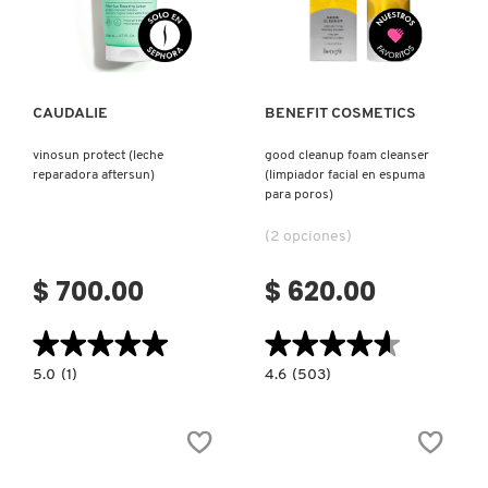
Ver más
Ver más
PATRICK TA
CAUDALIE
BENEFIT COSMETICS
PEACE OUT SKINCARE
vinosun protect (leche
good cleanup foam cleanser
reparadora aftersun)
(limpiador facial en espuma
para poros)
PETER THOMAS ROTH
(2 opciones)
PHLUR
$ 700.00
$ 620.00
★★★★★
★★★★★
★★★★★
★★★★★
PRADA
5.0
4.6
5.0
(1)
4.6
(503)
constructor.search.bazaarvoice.read.label
constructor.search.bazaarvoice.read.la
VINOSUN
GOOD
RABANNE
PROTECT
CLEANUP
(LECHE
FOAM
REPARADORA
CLEANSER
AFTERSUN)
(LIMPIADOR
FACIAL
RARE BEAUTY
EN