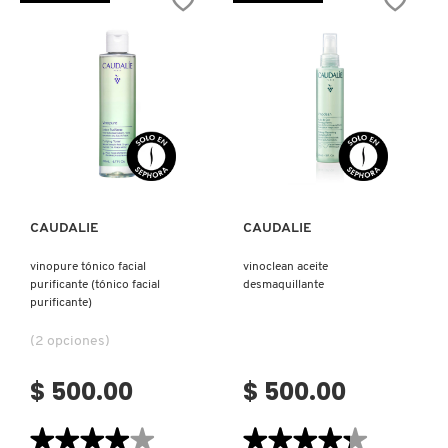
MILK
BUTTER
IT COSMETICS
LIGHTWEIGHT
CLEANSER
HYDRATION
(DESMAQUILLANTE
TONER
FACIAL)
(TÓNICO
HIDRATANTE)
JEAN PAUL GAULTIER
JULIETTE HAS A GUN
Ver más
Ver más
K18
CAUDALIE
CAUDALIE
vinopure tónico facial
vinoclean aceite
KAYALI
purificante (tónico facial
desmaquillante
purificante)
KÉRASTASE
(2 opciones)
$ 500.00
$ 500.00
KIEHL’S
★★★★★
★★★★★
★★★★★
★★★★★