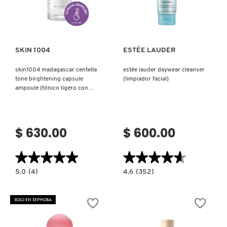
Ver más
Ver más
SKIN 1004
ESTÉE LAUDER
skin1004 madagascar centella
estée lauder daywear cleanser
tone birghtening capsule
(limpiador facial)
ampoule (tónico ligero con
niacinamida)
$ 630.00
$ 600.00
★★★★★
★★★★★
★★★★★
★★★★★
5.0
4.6
5.0
(4)
4.6
(352)
constructor.search.bazaarvoice.read.label
constructor.search.bazaarvoice.read.la
SKIN1004
ESTÉE
MADAGASCAR
LAUDER
CENTELLA
DAYWEAR
SOLO EN SEPHORA
TONE
CLEANSER
BIRGHTENING
(LIMPIADOR
CAPSULE
FACIAL)
AMPOULE