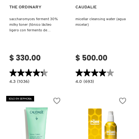
THE ORDINARY
CAUDALIE
NUXE
saccharomyces ferment 30%
micellar cleansing water (agua
milky toner (tónico lácteo
micelar)
ligero con fermento de
OLAPLEX
saccharomyces)
OLLIE
$ 330.00
$ 500.00
★★★★★
★★★★★
★★★★★
★★★★★
ONE SIZE
4.3
4.0
4.3
(1036)
4.0
(693)
constructor.search.bazaarvoice.read.label
constructor.search.bazaarvoice.read.la
SACCHAROMYCES
MICELLAR
FERMENT
CLEANSING
OUAI HAIRCARE
30%
WATER
SOLO EN SEPHORA
MILKY
(AGUA
TONER
MICELAR)
(TÓNICO
LÁCTEO
PAI-SHAU
LIGERO
CON
FERMENTO
DE
SACCHAROMYCES)
PATCHOLOGY