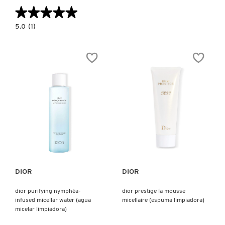
★★★★★
★★★★★
5.0
5.0
(1)
constructor.search.bazaarvoice.read.label
SET
KIT
MINI
(SET
PARA
LIMPIEZA
PROFUNDA)
Ver más
Ver más
DIOR
DIOR
dior purifying nymphéa-
dior prestige la mousse
infused micellar water (agua
micellaire (espuma limpiadora)
micelar limpiadora)