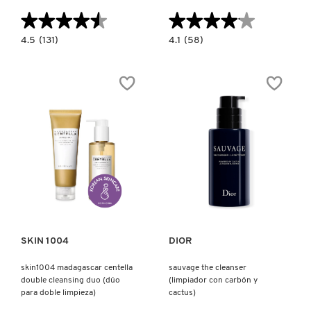
TOM FORD
★★★★★
★★★★★
★★★★★
★★★★★
4.5
4.1
4.5
(131)
4.1
(58)
constructor.search.bazaarvoice.read.label
constructor.search.bazaarvoice.read.la
TONYMOLY
GREEN
FRESH
PLUM
CLEANSING
REFRESHING
MICELLAR
CLEANSER
WATER
FOR
(AGUA
TOO FACED
GENTLE
MICELAR
DAILY
DESMAQUILLANTE)
WASH
(GEL
LIMPIADOR
TRULY BEAUTY
DIARIO)
Ver más
Ver más
TWEEZERMAN
URBAN DECAY
SKIN 1004
DIOR
skin1004 madagascar centella
sauvage the cleanser
double cleansing duo (dúo
(limpiador con carbón y
VALENTINO
para doble limpieza)
cactus)