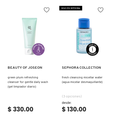
SKIN 1004
5%
POREFESSIONAL
EXFOLIATING
WOW
SOLO EN SEPHORA
LIP
POLISH:
SERUM
POLVO
(SUERO
EXFOLIANTE
SMASHBOX
EXFOLIANTE
TRIPLE
DE
PARA
LABIOS
POROS
QUE
(POLVO
HIDRATA
EXFOLIANTE
SOL DE JANEIRO
Y
PARA
REPARA)
CUIDADO
DE
Ver más
Ver más
POROS)
SUPERGOOP!
BEAUTY OF JOSEON
SEPHORA COLLECTION
THE INKEY LIST
green plum refreshing
fresh cleansing micellar water
cleanser for gentle daily wash
(agua micelar desmaquillante)
THE ORDINARY
(gel limpiador diario)
(3 opciones)
TOCOBO
desde:
$ 330.00
$ 130.00