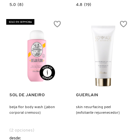
5.0
4.8
5.0
(8)
4.8
(19)
constructor.search.bazaarvoice.read.label
constructor.search.bazaarvoice.read.la
COCONUT
TAKOPORE
CLAY
ONE
CLEANSING
SHOT
SOLO EN SEPHORA
FOAM
NOSE
(ESPUMA
PACK
LIMPIADORA
(PARCHE
FACIAL)
PARA
POROS)
Ver más
Ver más
SOL DE JANEIRO
GUERLAIN
beija flor body wash (jabon
skin resurfacing peel
corporal cremoso)
(exfoliante rejuvenecedor)
(2 opciones)
desde: