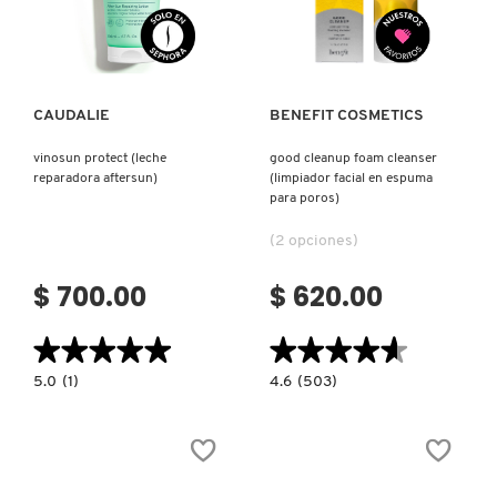
Ver más
Ver más
PATRICK TA
CAUDALIE
BENEFIT COSMETICS
PEACE OUT SKINCARE
vinosun protect (leche
good cleanup foam cleanser
reparadora aftersun)
(limpiador facial en espuma
para poros)
PETER THOMAS ROTH
(2 opciones)
PHLUR
$ 700.00
$ 620.00
★★★★★
★★★★★
★★★★★
★★★★★
PRADA
5.0
4.6
5.0
(1)
4.6
(503)
constructor.search.bazaarvoice.read.label
constructor.search.bazaarvoice.read.la
VINOSUN
GOOD
RABANNE
PROTECT
CLEANUP
(LECHE
FOAM
REPARADORA
CLEANSER
AFTERSUN)
(LIMPIADOR
FACIAL
RARE BEAUTY
EN