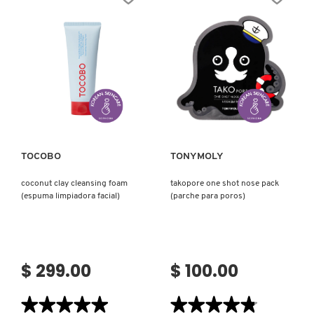
ABEILLE
REMOVER-
ROYALE
25
(ESPUMA
(DESMAQUILLANTE
LIMPIADORA
DE
DE
OJOS)
ROSTRO)
Ver más
Ver más
TOCOBO
TONYMOLY
coconut clay cleansing foam
takopore one shot nose pack
(espuma limpiadora facial)
(parche para poros)
$ 299.00
$ 100.00
★★★★★
★★★★★
★★★★★
★★★★★