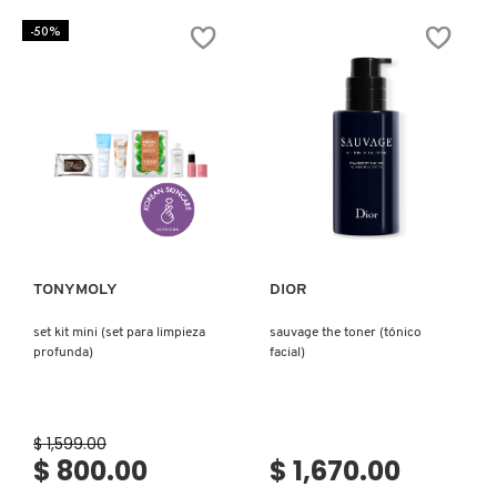
GLOW
RICE
ULTRA-
70
-50%
FINE
GLOW
MIST
MILKY
(ROCIADOR
TONER
FACIAL)
(TÓNICO
CON
AGUA
DE
SALVADO
DE
ARROZ)
Ver más
Ver más
TONYMOLY
DIOR
set kit mini (set para limpieza
sauvage the toner (tónico
profunda)
facial)
$ 1,599.00
$ 800.00
$ 1,670.00