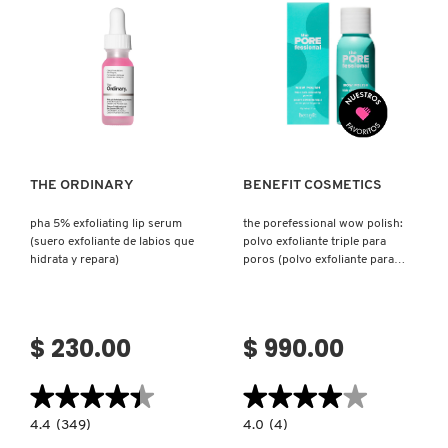
ESPUMA
PARA
POROS)
REDKEN
Ver más
Ver más
SARELLY
THE ORDINARY
BENEFIT COSMETICS
SEPHORA COLLECTION
pha 5% exfoliating lip serum
the porefessional wow polish:
(suero exfoliante de labios que
polvo exfoliante triple para
SEPHORA FAVORITES
hidrata y repara)
poros (polvo exfoliante para
cuidado de poros)
SHARK
$ 230.00
$ 990.00
SHISEIDO
★★★★★
★★★★★
★★★★★
★★★★★
4.4
4.0
4.4
(349)
4.0
(4)
constructor.search.bazaarvoice.read.label
constructor.search.bazaarvoice.read.la
PHA
THE