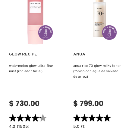
(TÓNICO
LIGERO
CON
NIACINAMIDA)
Ver más
Ver más
GLOW RECIPE
ANUA
watermelon glow ultra-fine
anua rice 70 glow milky toner
mist (rociador facial)
(tónico con agua de salvado
de arroz)
$ 730.00
$ 799.00
★★★★★
★★★★★
★★★★★
★★★★★
4.2
5.0
4.2
(1505)
5.0
(1)
constructor.search.bazaarvoice.read.label
constructor.search.bazaarvoice.read.la
WATERMELON
ANUA