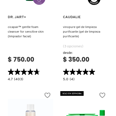
FRESH
DR. JART+
CAUDALIE
cicapair™ gentle foam
vinopure gel de limpieza
cleanser for sensitive skin
purificante (gel de limpieza
GIORGIO ARMANI
(limpiador facial)
purificante)
(3 opciones)
GIVENCHY
desde:
$ 750.00
$ 350.00
GLOSSIER
★★★★★
★★★★★
★★★★★
★★★★★
4.7
5.0
4.7
(403)
5.0
(4)
constructor.search.bazaarvoice.read.label
constructor.search.bazaarvoice.read.la
GLOW RECIPE
CICAPAIR™
VINOPURE
GENTLE
GEL
FOAM
DE
SOLO EN SEPHORA
CLEANSER
LIMPIEZA
FOR
PURIFICANTE
GUCCI
SENSITIVE
(GEL
SKIN
DE
(LIMPIADOR
LIMPIEZA
FACIAL)
PURIFICANTE)