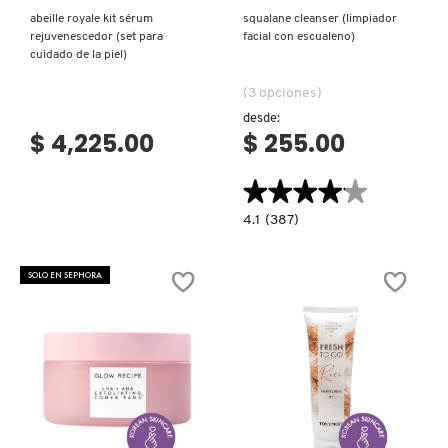
abeille royale kit sérum
squalane cleanser (limpiador
rejuvenescedor (set para
facial con escualeno)
cuidado de la piel)
(3 opciones)
desde:
$ 4,225.00
$ 255.00
★★★★★
★★★★★
4.1
4.1
(387)
constructor.search.bazaarvoice.read.la
SQUALANE
CLEANSER
(LIMPIADOR
SOLO EN SEPHORA
FACIAL
CON
ESCUALENO)
Ver más
Ver más