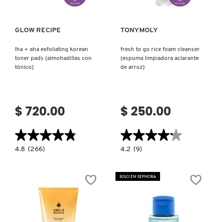
GLOW RECIPE
TONYMOLY
lha + aha exfoliating korean
fresh to go rice foam cleanser
toner pads (almohadillas con
(espuma limpiadora aclarante
tónico)
de arroz)
$ 720.00
$ 250.00
★★★★★
★★★★★
★★★★★
★★★★★
4.8
4.2
4.8
(266)
4.2
(9)
constructor.search.bazaarvoice.read.label
constructor.search.bazaarvoice.read.la
LHA
FRESH
+
TO
AHA
GO
SOLO EN SEPHORA
EXFOLIATING
RICE
KOREAN
FOAM
TONER
CLEANSER
PADS
(ESPUMA
(ALMOHADILLAS
LIMPIADORA
CON
ACLARANTE
TÓNICO)
DE