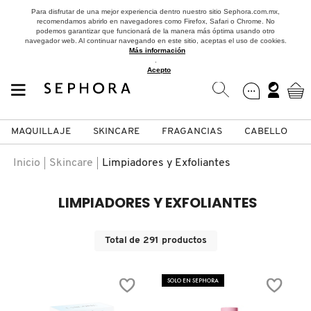
Para disfrutar de una mejor experiencia dentro nuestro sitio Sephora.com.mx,
recomendamos abrirlo en navegadores como Firefox, Safari o Chrome. No
podemos garantizar que funcionará de la manera más óptima usando otro
navegador web. Al continuar navegando en este sitio, aceptas el uso de cookies.
Más información
.
Acepto
MAQUILLAJE
SKINCARE
FRAGANCIAS
CABELLO
SEPHORA COLLECTION
Fragancias
Maquillaje
Skincare
Cabello
Marcas
Inicio
Skincare
Limpiadores y Exfoliantes
VER
VER
VER
VER
VER
VER
LIMPIADORES Y EXFOLIANTES
A
ROSTRO
PRODUCTOS ESPECIALIZADOS
MUJER
SETS DE VALOR & PARA
MAQUILLAJE
ADIDAS
Total de
291
productos
REGALAR
B
MEJILLAS
SKINCARE COREANO
HOMBRE
CUIDADO DE LA PIEL
AESTURA
SOLO EN SEPHORA
C
TAMAÑOS DE VIAJE