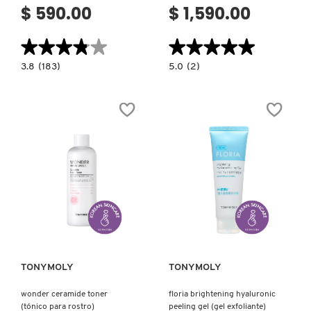
$ 590.00
$ 1,590.00
★★★★★
★★★★★
★★★★★
★★★★★
3.8
5.0
3.8
(183)
5.0
(2)
constructor.search.bazaarvoice.read.label
constructor.search.bazaarvoice.read.la
BEIJA
SKIN
FLOR
RESURFACING
BODY
PEEL
WASH
(EXFOLIANTE
(JABON
REJUVENECEDOR)
CORPORAL
CREMOSO)
Ver más
Ver más
TONYMOLY
TONYMOLY
wonder ceramide toner
floria brightening hyaluronic
(tónico para rostro)
peeling gel (gel exfoliante)