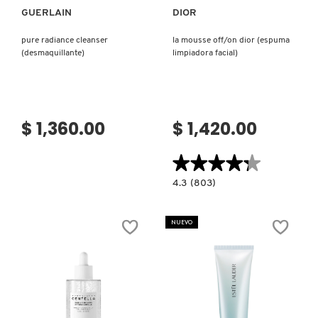
GUERLAIN
DIOR
pure radiance cleanser
la mousse off/on dior (espuma
(desmaquillante)
limpiadora facial)
$ 1,360.00
$ 1,420.00
★★★★★
★★★★★
4.3
4.3
(803)
constructor.search.bazaarvoice.read.la
LA
MOUSSE
OFF/ON
NUEVO
DIOR
(ESPUMA
LIMPIADORA
FACIAL)