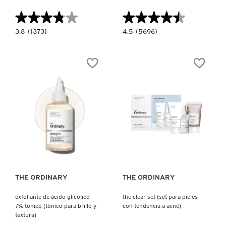
X
★★★★★
★★★★★
★★★★★
★★★★★
CALVIN KLEIN
INGREDIENTES ACTIVOS DE
Y
3.8
4.5
3.8
(1373)
4.5
(5696)
constructor.search.bazaarvoice.read.label
constructor.search.bazaarvoice.read.la
SKINCARE
BLUEBERRY
EXFOLIANTE
BOUNCE
DE
CAROLINA HERRERA
Z
GENTLE
ÁCIDO
CLEANSER
GLICÓLICO
(LIMPIADOR
7%
#
Y
TÓNICO
DESMAQUILLANTE
(TÓNICO
CAUDALIE
FACIAL)
PARA
BRILLO
Y
TEXTURA)
CHANEL
Ver más
Ver más
CHARLOTTE TILBURY
THE ORDINARY
THE ORDINARY
CLARINS
exfoliante de ácido glicólico
the clear set (set para pieles
7% tónico (tónico para brillo y
con tendencia a acné)
CLINIQUE
textura)