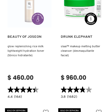
GUERLAIN
Ver más
Ver más
HUDA BEAUTY
HUGO BOSS
BEAUTY OF JOSEON
DRUNK ELEPHANT
glow replenishing rice milk
slaai™ makeup melting butter
ICONIC LONDON
lightweight hydration toner
cleanser (desmaquillante
(tónico hidratante)
facial)
ILIA
$ 460.00
$ 960.00
INNISFREE
★★★★★
★★★★★
★★★★★
★★★★★
4.4
3.8
4.4
(164)
3.8
(1682)
ISDIN
constructor.search.bazaarvoice.read.label
constructor.search.bazaarvoice.read.la
GLOW
SLAAI™
REPLENISHING
MAKEUP
RICE
MELTING
SOLO EN SEPHORA
SOLO EN SEPHORA