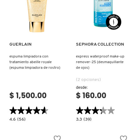
ARROZ)
Ver más
Ver más
GUERLAIN
SEPHORA COLLECTION
espuma limpiadora con
express waterproof make-up
tratamiento abeille royale
remover-25 (desmaquillante
(espuma limpiadora de rostro)
de ojos)
(2 opciones)
desde:
$ 1,500.00
$ 160.00
★★★★★
★★★★★
★★★★★
★★★★★
4.6
3.3
4.6
(56)
3.3
(39)
constructor.search.bazaarvoice.read.label
constructor.search.bazaarvoice.read.la
ESPUMA
EXPRESS
LIMPIADORA
WATERPROOF
CON
MAKE-
TRATAMIENTO
UP