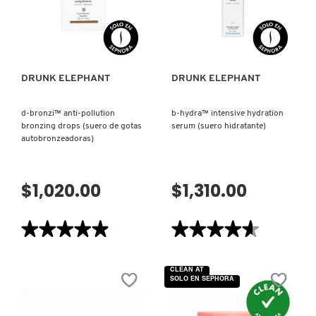
FACIAL
DE
VISTA RÁPIDA
VISTA RÁPIDA
NOCHE)
MOROCCANOIL
MOSCHINO
DRUNK ELEPHANT
DRUNK ELEPHANT
d-bronzi™ anti-pollution
b-hydra™ intensive hydration
MURAD
bronzing drops (suero de gotas
serum (suero hidratante)
autobronzeadoras)
NARS
$1,020.00
$1,310.00
NATASHA DENONA
★★★★★
★★★★★
★★★★★
★★★★★
4.9
4.6
NEST New York
de
de
5
5
CLEAN AT
estrellas.
estrellas.
SOLO EN SEPHORA
Leer
Leer
reseñas
reseñas
NUDESTIX
de
de
D-
B-