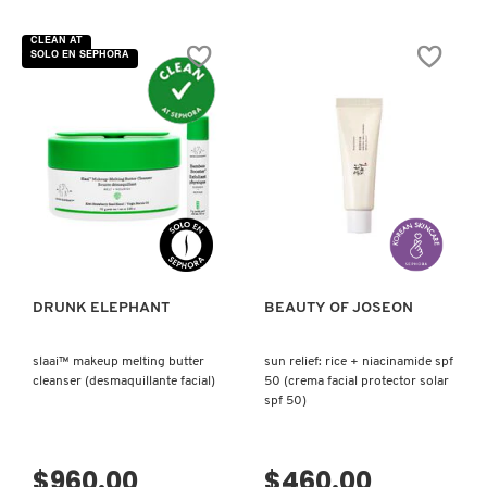
5
de
5
CLEAN AT
estrellas.
SOLO EN SEPHORA
Leer
FRESH
reseñas
de
GREEN
PLUM
REFRESHING
GIORGIO ARMANI
CLEANSER
FOR
GENTLE
DAILY
WASH
GIVENCHY
VISTA RÁPIDA
VISTA RÁPIDA
(GEL
LIMPIADOR
DIARIO)
GLOSSIER
DRUNK ELEPHANT
BEAUTY OF JOSEON
GLOW RECIPE
slaai™ makeup melting butter
sun relief: rice + niacinamide spf
cleanser (desmaquillante facial)
50 (crema facial protector solar
spf 50)
GUCCI
$960.00
$460.00