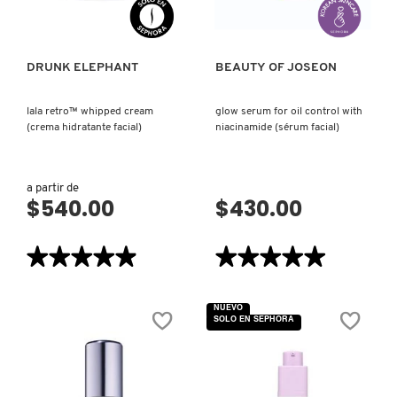
X
CALVIN KLEIN
INGREDIENTES ACTIVOS DE
Y
DRUNK ELEPHANT
BEAUTY OF JOSEON
SKINCARE
CAROLINA HERRERA
Z
lala retro™ whipped cream
glow serum for oil control with
(crema hidratante facial)
niacinamide (sérum facial)
#
CAUDALIE
a partir de
$540.00
$430.00
CHANEL
★★★★★
★★★★★
★★★★★
★★★★★
CHARLOTTE TILBURY
4.9
5
de
de
5
5
NUEVO
estrellas.
estrellas.
CLARINS
SOLO EN SEPHORA
Leer
Leer
reseñas
reseñas
de
de
LALA
GLOW
RETRO™
SERUM
CLINIQUE
WHIPPED
FOR
CREAM
OIL