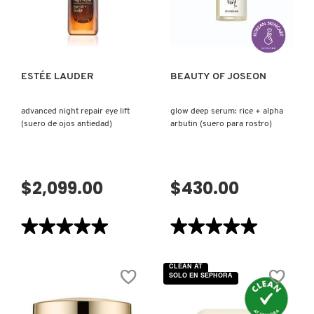
VISTA RÁPIDA
VISTA RÁPIDA
ESTÉE LAUDER
BEAUTY OF JOSEON
advanced night repair eye lift
glow deep serum: rice + alpha
(suero de ojos antiedad)
arbutin (suero para rostro)
$2,099.00
$430.00
★★★★★
★★★★★
★★★★★
★★★★★
5
5
de
de
5
5
CLEAN AT
estrellas.
estrellas.
SOLO EN SEPHORA
Leer
Leer
reseñas
reseñas
de
de
ADVANCED
GLOW