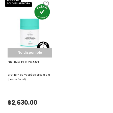
CLEAN AT
estrellas.
estrellas.
SOLO EN SEPHORA
Leer
Leer
reseñas
reseñas
de
de
DAYWEAR
PEKEE
MATTE
CLEANSING
(HUMECTANTE
BAR
PARA
(BARRA
CONTROL
DE
DE
JABÓN
BRILLO)
LIMPIADORA
FACIAL)
No disponible
DRUNK ELEPHANT
protini™ polypeptide cream big
(crema facial)
$2,630.00