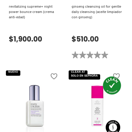
KYLIE COSMETICS
revitalizing supreme+ night
ginseng cleansing oil for gentle
power bounce cream (crema
daily cleansing (aceite limpiador
anti-edad)
con ginseng)
KYLIE JENNER FRAGRANCES
$1,900.00
$510.00
L'ORÉAL PROFESSIONNEL
★★★★★
★★★★★
No
LANCÔME
hay
valoraciones
NUEVO
CLEAN AT
de
SOLO EN SEPHORA
GINSENG
CLEANSING
LANEIGE
OIL
FOR
GENTLE
DAILY
CLEANSING
LAURA MERCIER
(ACEITE
LIMPIADOR
CON
GINSENG)
VISTA RÁPIDA
VISTA RÁPIDA
LILASH