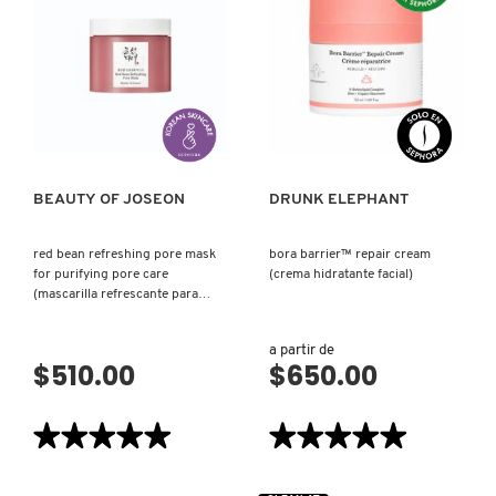
BRONZI™
HYDRA™
ANTI-
INTENSIVE
POLLUTION
HYDRATION
NUXE
BRONZING
SERUM
DROPS
(SUERO
(SUERO
HIDRATANTE)
DE
VISTA RÁPIDA
VISTA RÁPIDA
GOTAS
OLAPLEX
AUTOBRONZEADORAS)
OLLIE
BEAUTY OF JOSEON
DRUNK ELEPHANT
red bean refreshing pore mask
bora barrier™ repair cream
ONE SIZE
for purifying pore care
(crema hidratante facial)
(mascarilla refrescante para
purificar poros)
OUAI HAIRCARE
a partir de
$510.00
$650.00
PAI-SHAU
★★★★★
★★★★★
★★★★★
★★★★★
5
5
de
de
PATCHOLOGY
5
5