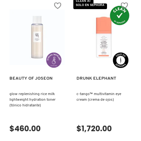
CLEAN AT
estrellas.
estrellas.
SOLO EN SEPHORA
Leer
Leer
reseñas
reseñas
de
de
PATRICK TA
RED
BORA
BEAN
BARRIER™
REFRESHING
REPAIR
PORE
CREAM
MASK
(CREMA
PEACE OUT SKINCARE
FOR
HIDRATANTE
PURIFYING
FACIAL)
PORE
VISTA RÁPIDA
VISTA RÁPIDA
CARE
(MASCARILLA
PETER THOMAS ROTH
REFRESCANTE
PARA
PURIFICAR
POROS)
PHLUR
BEAUTY OF JOSEON
DRUNK ELEPHANT
glow replenishing rice milk
c-tango™ multivitamin eye
PRADA
lightweight hydration toner
cream (crema de ojos)
(tónico hidratante)
RABANNE
$460.00
$1,720.00
RARE BEAUTY