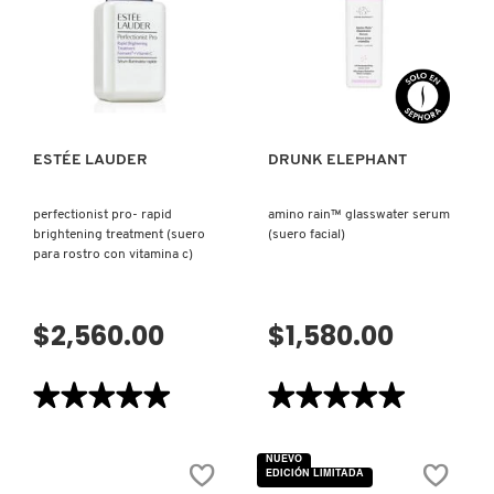
(CREMA
CONTROL
HIDRATANTE
WITH
FACIAL)
NIACINAMIDE
COMMODITY
(SÉRUM
VISTA RÁPIDA
VISTA RÁPIDA
FACIAL)
DERMALOGICA
ESTÉE LAUDER
DRUNK ELEPHANT
DIOR
perfectionist pro- rapid
amino rain™ glasswater serum
brightening treatment (suero
(suero facial)
para rostro con vitamina c)
DIOR BACKSTAGE
$2,560.00
$1,580.00
DOLCE&GABBANA
★★★★★
★★★★★
★★★★★
★★★★★
DR. DENNIS GROSS SKINCARE
5
5
de
de
5
5
NUEVO
estrellas.
estrellas.
EDICIÓN LIMITADA
DR. JART+
Leer
Leer