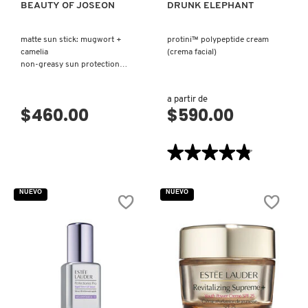
BEAUTY OF JOSEON
DRUNK ELEPHANT
VERSACE
matte sun stick: mugwort +
protini™ polypeptide cream
camelia
(crema facial)
YVES SAINT LAURENT
non-greasy sun protection
(protector solar en barra)
a partir de
$460.00
$590.00
★★★★★
★★★★★
4.8
de
5
NUEVO
NUEVO
estrellas.
Leer
reseñas
de
PROTINI™
POLYPEPTIDE
CREAM
(CREMA
FACIAL)
VISTA RÁPIDA
VISTA RÁPIDA