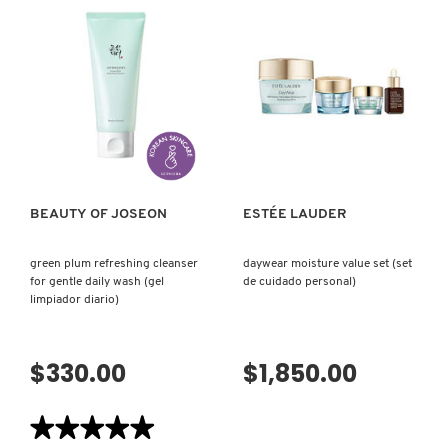
reseñas
reseñas
de
de
PERFECTIONIST
AMINO
PRO-
RAIN™
DRUNK ELEPHANT
RAPID
GLASSWATER
BRIGHTENING
SERUM
TREATMENT
(SUERO
(SUERO
FACIAL)
PARA
DYSON
ROSTRO
VISTA RÁPIDA
VISTA RÁPIDA
CON
VITAMINA
C)
E.L.F. COSMETICS
BEAUTY OF JOSEON
ESTÉE LAUDER
E.L.F. SKIN
green plum refreshing cleanser
daywear moisture value set (set
for gentle daily wash (gel
de cuidado personal)
limpiador diario)
ESTÉE LAUDER
$330.00
$1,850.00
FENTY BEAUTY
★★★★★
★★★★★
FENTY SKIN