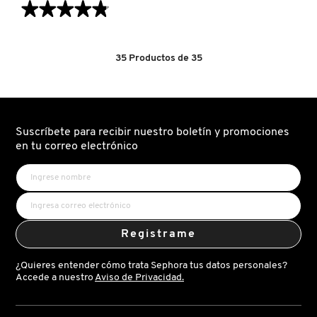
★★★★★
★★★★★
4.8
de
5
estrellas.
35
Productos de
35
Leer
reseñas
de
PROTINI™
POLYPEPTIDE
CREAM
BIG
(CREMA
Suscríbete para recibir nuestro boletín y promociones
FACIAL)
en tu correo electrónico
Registrame
¿Quieres entender cómo trata Sephora tus datos personales?
Accede a nuestro
Aviso de Privacidad.