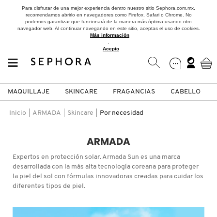
Para disfrutar de una mejor experiencia dentro nuestro sitio Sephora.com.mx,
recomendamos abrirlo en navegadores como Firefox, Safari o Chrome. No
podemos garantizar que funcionará de la manera más óptima usando otro
navegador web. Al continuar navegando en este sitio, aceptas el uso de cookies.
Más información
.
Acepto
MAQUILLAJE
SKINCARE
FRAGANCIAS
CABELLO
SEPHORA COLLECTION
Fragancias
Maquillaje
Skincare
Cabello
Marcas
Inicio
ARMADA
Skincare
Por necesidad
VER
VER
VER
VER
VER
VER
ARMADA
A
Expertos en protección solar. Armada Sun es una marca
ROSTRO
PRODUCTOS ESPECIALIZADOS
MUJER
SETS DE VALOR & PARA
MAQUILLAJE
ADIDAS
desarrollada con la más alta tecnología coreana para proteger
REGALAR
la piel del sol con fórmulas innovadoras creadas para cuidar los
B
diferentes tipos de piel.
MEJILLAS
SKINCARE COREANO
HOMBRE
CUIDADO DE LA PIEL
AESTURA
C
TAMAÑOS DE VIAJE