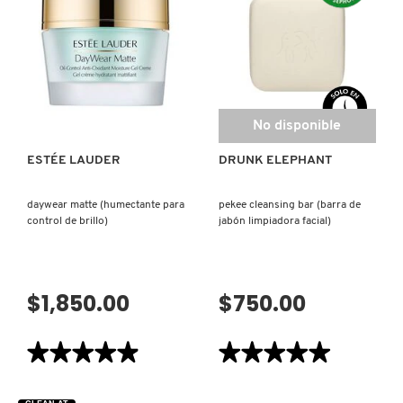
NIGHT
DEEP
REPAIR
SERUM:
EYE
RICE
LIFT
+
(SUERO
ALPHA
DE
ARBUTIN
OJOS
(SUERO
VISTA RÁPIDA
ANTIEDAD)
PARA
ROSTRO)
No disponible
ESTÉE LAUDER
DRUNK ELEPHANT
daywear matte (humectante para
pekee cleansing bar (barra de
control de brillo)
jabón limpiadora facial)
$1,850.00
$750.00
★★★★★
★★★★★
★★★★★
★★★★★
4.9
5
de
de
5
5