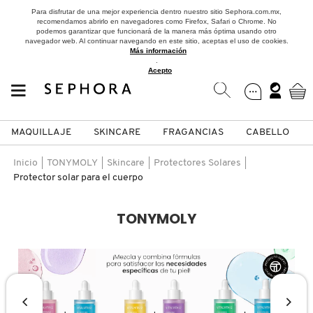
Para disfrutar de una mejor experiencia dentro nuestro sitio Sephora.com.mx,
recomendamos abrirlo en navegadores como Firefox, Safari o Chrome. No
podemos garantizar que funcionará de la manera más óptima usando otro
navegador web. Al continuar navegando en este sitio, aceptas el uso de cookies.
Más información
.
Acepto
MAQUILLAJE
SKINCARE
FRAGANCIAS
CABELLO
SEPHORA COLLECTION
Fragancias
Maquillaje
Skincare
Cabello
Marcas
Inicio
TONYMOLY
Skincare
Protectores Solares
Protector solar para el cuerpo
VER
VER
VER
VER
VER
VER
TONYMOLY
A
ROSTRO
PRODUCTOS ESPECIALIZADOS
MUJER
SETS DE VALOR & PARA
MAQUILLAJE
ADIDAS
REGALAR
B
MEJILLAS
SKINCARE COREANO
HOMBRE
CUIDADO DE LA PIEL
AESTURA
C
TAMAÑOS DE VIAJE