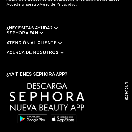
Accede a nuestro
Aviso de Privacidad.
DRUNK ELEPHANT
¿NECESITAS AYUDA?
SEPHORA FAN
DYSON
ATENCIÓN AL CLIENTE
ACERCA DE NOSOTROS
E.L.F. COSMETICS
E.L.F. SKIN
¿YA TIENES SEPHORA APP?
Encuesta
ESTÉE LAUDER
FENTY BEAUTY
FENTY SKIN