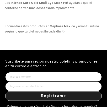
Los
Intense Care Gold Snail Eye Mask Pot
ayudan a que el
contorno se vea
más descansado
rápidamente.
COMMODITY
DERMALOGICA
Encuentra estos productos en
Sephora México
y arma tu rutina
según lo que tu piel necesita cada día. ✨
DIOR
DIOR BACKSTAGE
Suscríbete para recibir nuestro boletín y promociones
en tu correo electrónico
DOLCE&GABBANA
DR. DENNIS GROSS SKINCARE
Registrame
DR. JART+
¿Quieres entender cómo trata Sephora tus datos personales?