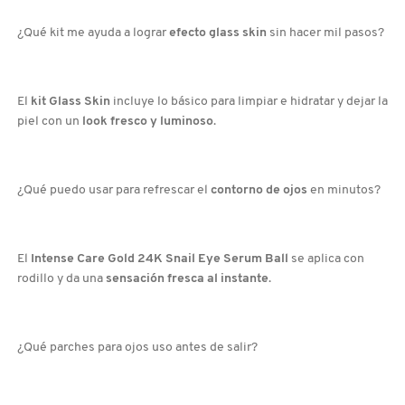
X
CALVIN KLEIN
¿Qué kit me ayuda a lograr
efecto glass skin
sin hacer mil pasos?
INGREDIENTES ACTIVOS DE
Y
SKINCARE
CAROLINA HERRERA
Z
El
kit Glass Skin
incluye lo básico para limpiar e hidratar y dejar la
piel con un
look fresco y luminoso
.
#
CAUDALIE
¿Qué puedo usar para refrescar el
contorno de ojos
en minutos?
CHANEL
El
Intense Care Gold 24K Snail Eye Serum Ball
se aplica con
CHARLOTTE TILBURY
rodillo y da una
sensación fresca al instante
.
CLARINS
¿Qué parches para ojos uso antes de salir?
CLINIQUE