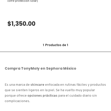
cofre protección solar)
N
BEAUTY OF JOSEON
BRONCEADORES Y
O
AUTOBRONCEADORES
$1,350.00
BENEFIT COSMETICS
P
TRATAMIENTOS PARA LABIOS
Q
BILLIE EILISH
1
Productos de
1
R
HERRAMIENTAS DE ALTA
TECNOLOGÍA
BIODANCE
S
Compra
TonyMoly
en
Sephora México
T
SETS DE VALOR & PARA
BRIOGEO
REGALAR
U
Es una marca de
skincare
enfocada en rutinas fáciles y productos
BUMBLE AND BUMBLE
que se sienten ligeros en la piel. Se ha vuelto muy popular
V
TAMAÑOS DE VIAJE
porque ofrece
opciones prácticas
para el cuidado diario sin
complicaciones.
W
BURBERRY
BAÑO Y CUERPO