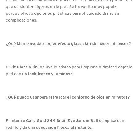
Es una marca de
skincare
enfocada en rutinas fáciles y productos
BARRA)
que se sienten ligeros en la piel. Se ha vuelto muy popular
COMMODITY
porque ofrece
opciones prácticas
para el cuidado diario sin
complicaciones.
DERMALOGICA
¿Qué kit me ayuda a lograr
efecto glass skin
sin hacer mil pasos?
DIOR
El
kit Glass Skin
incluye lo básico para limpiar e hidratar y dejar la
DIOR BACKSTAGE
piel con un
look fresco y luminoso
.
DOLCE&GABBANA
¿Qué puedo usar para refrescar el
contorno de ojos
en minutos?
DR. DENNIS GROSS SKINCARE
El
Intense Care Gold 24K Snail Eye Serum Ball
se aplica con
rodillo y da una
sensación fresca al instante
.
DR. JART+