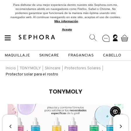
Para disfrutar de una mejor experiencia dentro nuestro sitio Sephora.com.mx,
recomendamos abrirlo en navegadores como Firefox, Safari o Chrome. No
podemos garantizar que funcionará de la manera más óptima usando otro
navegador web. Al continuar navegando en este sitio, aceptas el uso de cookies.
Más información
.
Acepto
MAQUILLAJE
SKINCARE
FRAGANCIAS
CABELLO
SEPHORA COLLECTION
Fragancias
Maquillaje
Skincare
Cabello
Marcas
Inicio
TONYMOLY
Skincare
Protectores Solares
Protector solar para el rostro
VER
VER
VER
VER
VER
VER
TONYMOLY
A
ROSTRO
PRODUCTOS ESPECIALIZADOS
MUJER
SETS DE VALOR & PARA
MAQUILLAJE
ADIDAS
REGALAR
B
MEJILLAS
SKINCARE COREANO
HOMBRE
CUIDADO DE LA PIEL
AESTURA
C
TAMAÑOS DE VIAJE