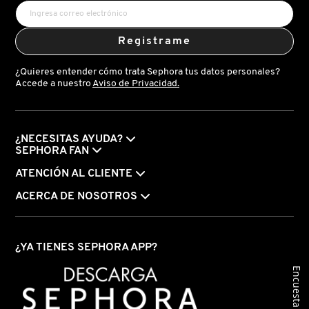
Registrame
FRESH
¿Quieres entender cómo trata Sephora tus datos personales?
Accede a nuestro
Aviso de Privacidad.
GIORGIO ARMANI
GIVENCHY
¿NECESITAS AYUDA?
SEPHORA FAN
ATENCIÓN AL CLIENTE
GLOSSIER
ACERCA DE NOSOTROS
GLOW RECIPE
¿YA TIENES SEPHORA APP?
GUCCI
Encuesta