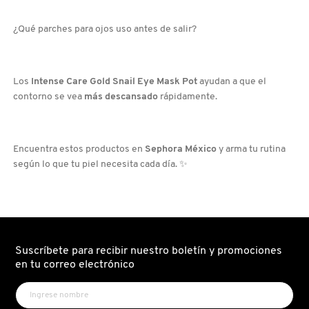
¿Qué parches para ojos uso antes de salir?
DRUNK ELEPHANT
DYSON
Los
Intense Care Gold Snail Eye Mask Pot
ayudan a que el
contorno se vea
más descansado
rápidamente.
E.L.F. COSMETICS
Encuentra estos productos en
Sephora México
y arma tu rutina
según lo que tu piel necesita cada día. ✨
E.L.F. SKIN
ESTÉE LAUDER
Suscríbete para recibir nuestro boletín y promociones
FENTY BEAUTY
en tu correo electrónico
FENTY SKIN