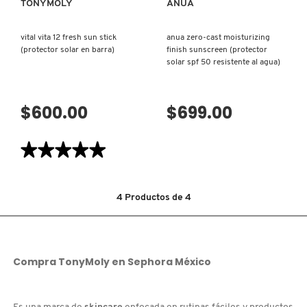
TONYMOLY
ANUA
X
CALVIN KLEIN
INGREDIENTES ACTIVOS DE
vital vita 12 fresh sun stick
anua zero-cast moisturizing
Y
(protector solar en barra)
finish sunscreen (protector
SKINCARE
solar spf 50 resistente al agua)
CAROLINA HERRERA
Z
#
$600.00
$699.00
CAUDALIE
★★★★★
★★★★★
CHANEL
5
de
5
estrellas.
4
Productos de
4
CHARLOTTE TILBURY
Leer
reseñas
de
VITAL
VITA
CLARINS
12
FRESH
Compra
TonyMoly
en
Sephora México
SUN
STICK
(PROTECTOR
CLINIQUE
SOLAR
EN