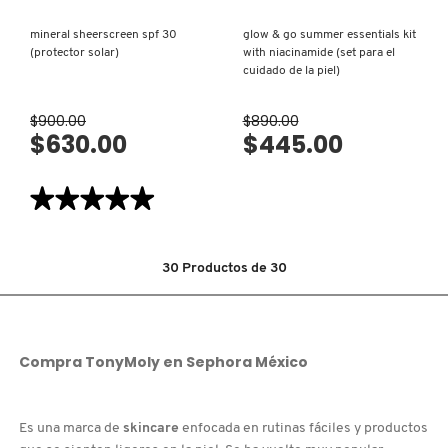
mineral sheerscreen spf 30
glow & go summer essentials kit
(protector solar)
with niacinamide (set para el
cuidado de la piel)
$900.00
$890.00
$630.00
$445.00
★★★★★
★★★★★
5
de
5
estrellas.
30
Productos de
30
Leer
reseñas
de
MINERAL
SHEERSCREEN
SPF
30
Compra
TonyMoly
en
Sephora México
(PROTECTOR
SOLAR)
Es una marca de
skincare
enfocada en rutinas fáciles y productos