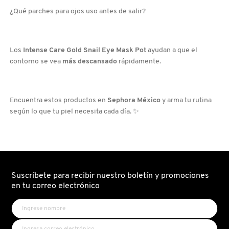
¿Qué parches para ojos uso antes de salir?
Los
Intense Care Gold Snail Eye Mask Pot
ayudan a que el
contorno se vea
más descansado
rápidamente.
Encuentra estos productos en
Sephora México
y arma tu rutina
según lo que tu piel necesita cada día. ✨
Suscríbete para recibir nuestro boletín y promociones
en tu correo electrónico