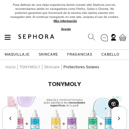
Para disfrutar de una mejor experiencia dentro nuestro sitio Sephora.com.mx,
recomendamos abrirlo en navegadores como Firefox, Safari o Chrome. No
podemos garantizar que funcionará de la manera más óptima usando otro
navegador web. Al continuar navegando en este sitio, aceptas el uso de cookies.
Más información
.
Acepto
MAQUILLAJE
SKINCARE
FRAGANCIAS
CABELLO
SEPHORA COLLECTION
Fragancias
Maquillaje
Skincare
Cabello
Marcas
Inicio
TONYMOLY
Skincare
Protectores Solares
VER
VER
VER
VER
VER
VER
TONYMOLY
A
ROSTRO
PRODUCTOS ESPECIALIZADOS
MUJER
SETS DE VALOR & PARA
MAQUILLAJE
ADIDAS
REGALAR
B
MEJILLAS
SKINCARE COREANO
HOMBRE
CUIDADO DE LA PIEL
AESTURA
C
TAMAÑOS DE VIAJE