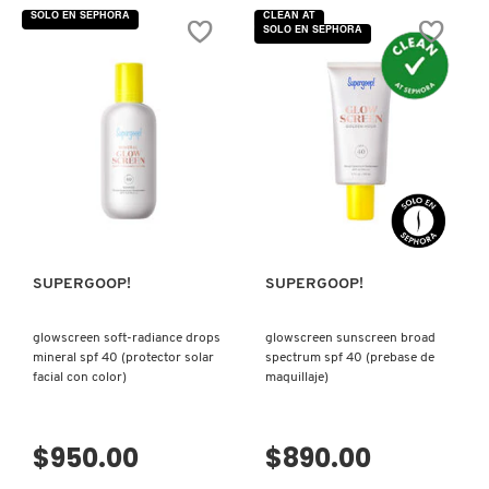
GUERLAIN
5
5
SOLO EN SEPHORA
CLEAN AT
estrellas.
estrellas.
SOLO EN SEPHORA
Leer
Leer
reseñas
reseñas
de
de
HUDA BEAUTY
PLAY
UNSEEN
EVERYDAY
SUNSCREEN
LOTION
STICK
SPF
SPF
30
40
HUGO BOSS
WITH
(PROTECTOR
SUNFLOWER
SOLAR
EXTRACT
EN
VISTA RÁPIDA
VISTA RÁPIDA
(Loción
BARRA)
Protector
ICONIC LONDON
Solar)
SUPERGOOP!
SUPERGOOP!
ILIA
glowscreen soft-radiance drops
glowscreen sunscreen broad
mineral spf 40 (protector solar
spectrum spf 40 (prebase de
INNISFREE
facial con color)
maquillaje)
ISDIN
$950.00
$890.00