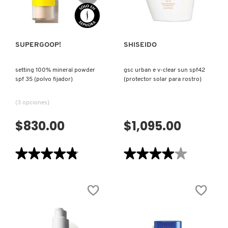
VISTA RÁPIDA
VISTA RÁPIDA
NUXE
SUPERGOOP!
SHISEIDO
OLAPLEX
setting 100% mineral powder
gsc urban e v-clear sun spf42
spf 35 (polvo fijador)
(protector solar para rostro)
OLLIE
(3 opciones)
$830.00
$1,095.00
ONE SIZE
★★★★★
★★★★★
★★★★★
★★★★★
OUAI HAIRCARE
4.8
4
de
de
5
5
estrellas.
estrellas.
PAI-SHAU
Leer
Leer
reseñas
reseñas
de
de
SETTING
GSC
100%
URBAN
PATCHOLOGY
MINERAL
E