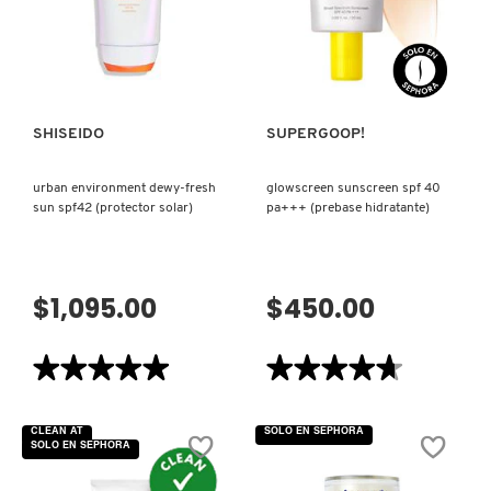
SUNFLOWER
EXTRACT
VISTA RÁPIDA
VISTA RÁPIDA
(PROTECTOR
DRUNK ELEPHANT
SOLAR)
DYSON
SHISEIDO
SUPERGOOP!
urban environment dewy-fresh
glowscreen sunscreen spf 40
E.L.F. COSMETICS
sun spf42 (protector solar)
pa+++ (prebase hidratante)
E.L.F. SKIN
$1,095.00
$450.00
ESTÉE LAUDER
★★★★★
★★★★★
★★★★★
★★★★★
5
4.7
de
de
FENTY BEAUTY
5
5
CLEAN AT
SOLO EN SEPHORA
estrellas.
estrellas.
SOLO EN SEPHORA
Leer
Leer
reseñas
reseñas
de
de
FENTY SKIN