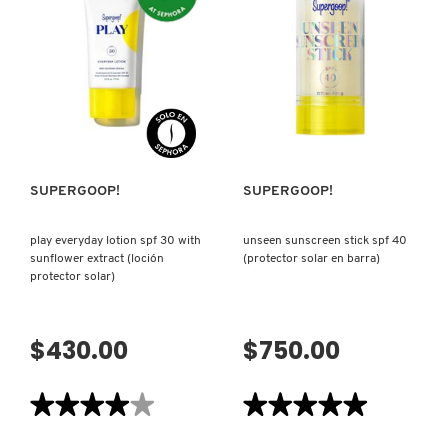
URBAN
GLOWSCREEN
ENVIRONMENT
SUNSCREEN
DEWY-
SPF
FRESH
40
SUN
PA+++
FRESH
SPF42
(PREBASE
(PROTECTOR
HIDRATANTE)
SOLAR)
VISTA RÁPIDA
VISTA RÁPIDA
GIORGIO ARMANI
GIVENCHY
SUPERGOOP!
SUPERGOOP!
play everyday lotion spf 30 with
unseen sunscreen stick spf 40
GLOSSIER
sunflower extract (loción
(protector solar en barra)
protector solar)
GLOW RECIPE
$430.00
$750.00
GUCCI
★★★★★
★★★★★
★★★★★
★★★★★
4
5
de
de