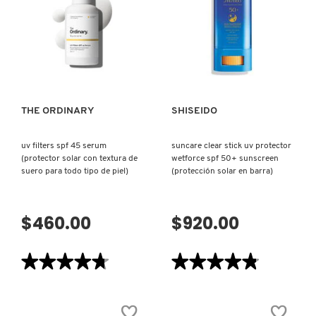
POWDER
V-
SPF
CLEAR
35
SUN
(POLVO
SPF42
PATRICK TA
FIJADOR)
(PROTECTOR
VISTA RÁPIDA
VISTA RÁPIDA
SOLAR
PARA
ROSTRO)
PEACE OUT SKINCARE
THE ORDINARY
SHISEIDO
PETER THOMAS ROTH
uv filters spf 45 serum
suncare clear stick uv protector
(protector solar con textura de
wetforce spf 50+ sunscreen
suero para todo tipo de piel)
(protección solar en barra)
PHLUR
$460.00
$920.00
PRADA
★★★★★
★★★★★
★★★★★
★★★★★
RABANNE
4.7
4.8
de
de
5
5
estrellas.
estrellas.
RARE BEAUTY
Leer
Leer