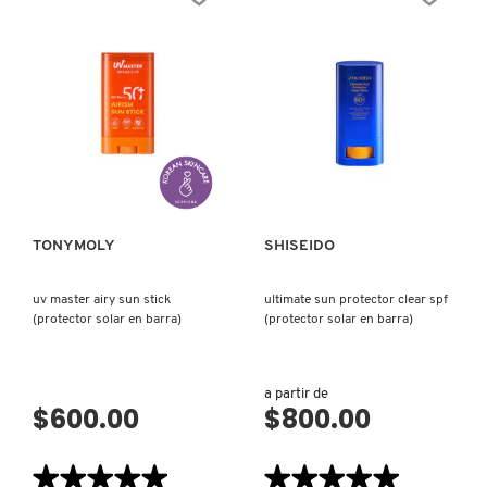
reseñas
reseñas
de
de
UV
SUNCARE
FILTERS
CLEAR
REDKEN
SPF
STICK
45
UV
SERUM
PROTECTOR
(PROTECTOR
WETFORCE
SOLAR
SPF
SARELLY
CON
50+
VISTA RÁPIDA
VISTA RÁPIDA
TEXTURA
SUNSCREEN
DE
(PROTECCIÓN
SUERO
SOLAR
PARA
EN
SEPHORA COLLECTION
TODO
BARRA)
TIPO
DE
TONYMOLY
SHISEIDO
PIEL)
SEPHORA FAVORITES
uv master airy sun stick
ultimate sun protector clear spf
(protector solar en barra)
(protector solar en barra)
SHARK
a partir de
$600.00
$800.00
SHISEIDO
★★★★★
★★★★★
★★★★★
★★★★★