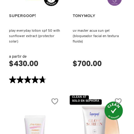
COMMODITY
SUPERGOOP!
TONYMOLY
play everyday lotion spf 50 with
uv master acua sun gel
DERMALOGICA
sunflower extract (protector
(bloqueador facial en textura
solar)
fluida)
DIOR
a partir de
$430.00
$700.00
DIOR BACKSTAGE
★★★★★
★★★★★
4.7
DOLCE&GABBANA
de
5
CLEAN AT
estrellas.
SOLO EN SEPHORA
Leer
reseñas
DR. DENNIS GROSS SKINCARE
de
PLAY
EVERYDAY
LOTION
SPF
DR. JART+
50
WITH