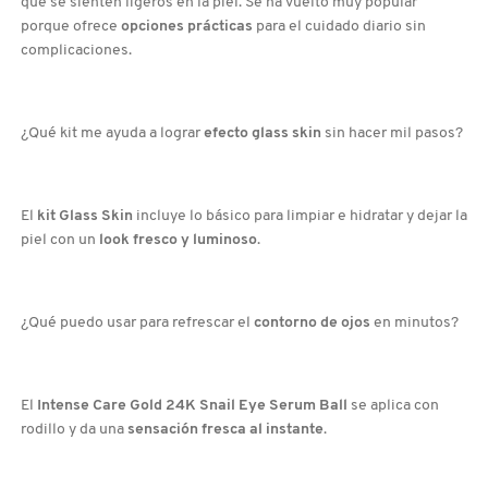
que se sienten ligeros en la piel. Se ha vuelto muy popular
porque ofrece
opciones prácticas
para el cuidado diario sin
complicaciones.
¿Qué kit me ayuda a lograr
efecto glass skin
sin hacer mil pasos?
El
kit Glass Skin
incluye lo básico para limpiar e hidratar y dejar la
piel con un
look fresco y luminoso
.
¿Qué puedo usar para refrescar el
contorno de ojos
en minutos?
El
Intense Care Gold 24K Snail Eye Serum Ball
se aplica con
rodillo y da una
sensación fresca al instante
.