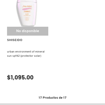
LIVING PROOF
MAC COSMETICS
No disponible
MAISON LOUIS MARIE
SHISEIDO
urban environment of mineral
MAKEUP BY MARIO
sun spf42 (protector solar)
MARC JACOBS PERFUMES
$1,095.00
MEDICUBE
17
Productos de
17
MONTBLANC