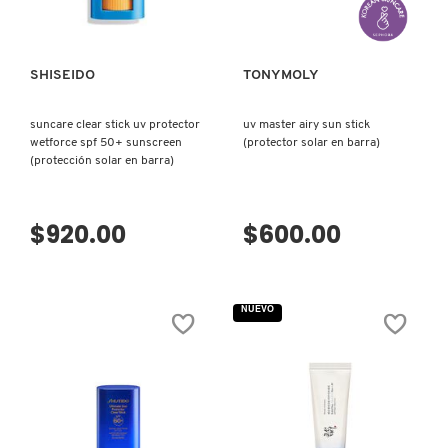
GUERLAIN
HUDA BEAUTY
SHISEIDO
TONYMOLY
suncare clear stick uv protector
uv master airy sun stick
HUGO BOSS
wetforce spf 50+ sunscreen
(protector solar en barra)
(protección solar en barra)
ICONIC LONDON
$920.00
$600.00
ILIA
NUEVO
INNISFREE
ISDIN