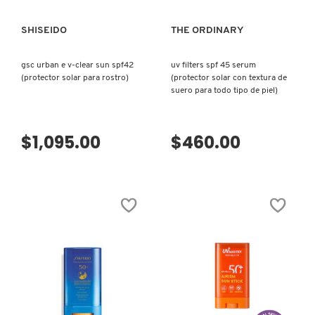
SHISEIDO
THE ORDINARY
FRESH
gsc urban e v-clear sun spf42
uv filters spf 45 serum
(protector solar para rostro)
(protector solar con textura de
GIORGIO ARMANI
suero para todo tipo de piel)
GIVENCHY
$1,095.00
$460.00
GLOSSIER
GLOW RECIPE
GUCCI
VISTA RÁPIDA
VISTA RÁPIDA