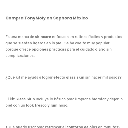
MOROCCANOIL
Compra
TonyMoly
en
Sephora México
MOSCHINO
Es una marca de
skincare
enfocada en rutinas fáciles y productos
que se sienten ligeros en la piel. Se ha vuelto muy popular
MURAD
porque ofrece
opciones prácticas
para el cuidado diario sin
complicaciones.
NARS
¿Qué kit me ayuda a lograr
efecto glass skin
sin hacer mil pasos?
NATASHA DENONA
El
kit Glass Skin
incluye lo básico para limpiar e hidratar y dejar la
NEST New York
piel con un
look fresco y luminoso
.
NUDESTIX
¿Qué puedo usar para refrescar el
contorno de ojos
en minutos?