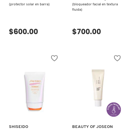
X
(protector solar en barra)
(bloqueador facial en textura
fluida)
CALVIN KLEIN
INGREDIENTES ACTIVOS DE
Y
SKINCARE
$600.00
$700.00
CAROLINA HERRERA
Z
#
CAUDALIE
CHANEL
CHARLOTTE TILBURY
VISTA RÁPIDA
VISTA RÁPIDA
CLARINS
CLINIQUE
SHISEIDO
BEAUTY OF JOSEON