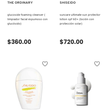
THE ORDINARY
SHISEIDO
DRUNK ELEPHANT
glucoside foaming cleanser (
suncare ultimate sun protector
limpiador facial espumoso con
lotion spf 60+ (loción con
glucósido)
protección solar)
DYSON
$360.00
$720.00
E.L.F. COSMETICS
E.L.F. SKIN
ESTÉE LAUDER
FENTY BEAUTY
VISTA RÁPIDA
VISTA RÁPIDA
FENTY SKIN