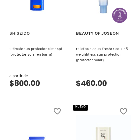
IT COSMETICS
VISTA RÁPIDA
VISTA RÁPIDA
JEAN PAUL GAULTIER
SHISEIDO
BEAUTY OF JOSEON
JULIETTE HAS A GUN
ultimate sun protector clear spf
relief sun aqua-fresh: rice + b5
(protector solar en barra)
weighhtless sun protection
(protector solar)
K18
a partir de
$800.00
$460.00
KAYALI
KÉRASTASE
NUEVO
KIEHL’S