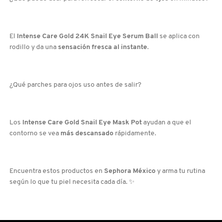
NUXE
El
Intense Care Gold 24K Snail Eye Serum Ball
se aplica con
rodillo y da una
sensación fresca al instante
.
OLAPLEX
¿Qué parches para ojos uso antes de salir?
OLLIE
ONE SIZE
Los
Intense Care Gold Snail Eye Mask Pot
ayudan a que el
contorno se vea
más descansado
rápidamente.
OUAI HAIRCARE
Encuentra estos productos en
Sephora México
y arma tu rutina
según lo que tu piel necesita cada día. ✨
PAI-SHAU
PATCHOLOGY