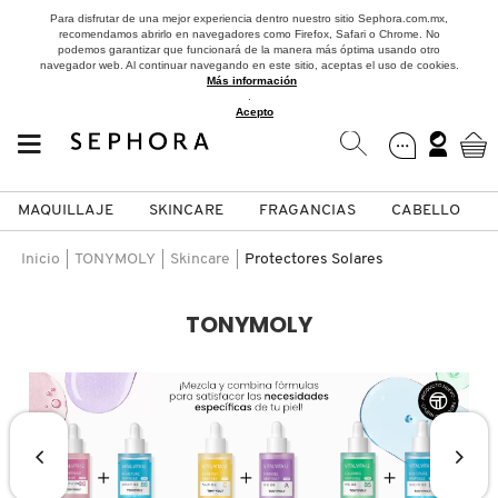
Para disfrutar de una mejor experiencia dentro nuestro sitio Sephora.com.mx,
recomendamos abrirlo en navegadores como Firefox, Safari o Chrome. No
podemos garantizar que funcionará de la manera más óptima usando otro
navegador web. Al continuar navegando en este sitio, aceptas el uso de cookies.
Más información
.
Acepto
MAQUILLAJE
SKINCARE
FRAGANCIAS
CABELLO
SEPHORA COLLECTION
Fragancias
Maquillaje
Skincare
Cabello
Marcas
Inicio
TONYMOLY
Skincare
Protectores Solares
VER
VER
VER
VER
VER
VER
TONYMOLY
A
ROSTRO
PRODUCTOS ESPECIALIZADOS
MUJER
SETS DE VALOR & PARA
MAQUILLAJE
ADIDAS
REGALAR
B
MEJILLAS
SKINCARE COREANO
HOMBRE
CUIDADO DE LA PIEL
AESTURA
C
TAMAÑOS DE VIAJE