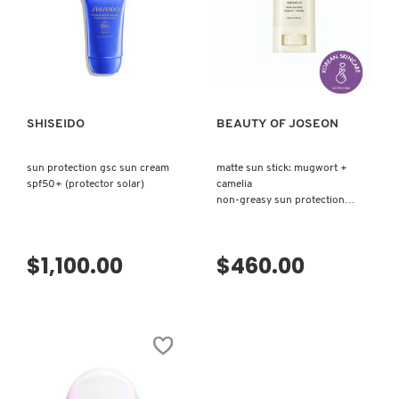
KYLIE COSMETICS
VISTA RÁPIDA
VISTA RÁPIDA
KYLIE JENNER FRAGRANCES
SHISEIDO
BEAUTY OF JOSEON
L'ORÉAL PROFESSIONNEL
sun protection gsc sun cream
matte sun stick: mugwort +
spf50+ (protector solar)
camelia
LANCÔME
non-greasy sun protection
(protector solar en barra)
LANEIGE
$1,100.00
$460.00
LAURA MERCIER
LILASH