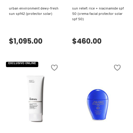
urban environment dewy-fresh
sun relief: rice + niacinamide spf
COMMODITY
sun spf42 (protector solar)
50 (crema facial protector solar
spf 50)
DERMALOGICA
$1,095.00
$460.00
DIOR
EXCLUSIVO ONLINE
DIOR BACKSTAGE
DOLCE&GABBANA
DR. DENNIS GROSS SKINCARE
VISTA RÁPIDA
VISTA RÁPIDA
DR. JART+