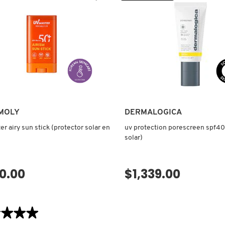
MOLY
DERMALOGICA
 sun stick (protector solar en
uv protection porescreen spf40
solar)
0.00
$1,339.00
VISTA RÁPIDA
VISTA RÁPIDA
★★★★
★★★★