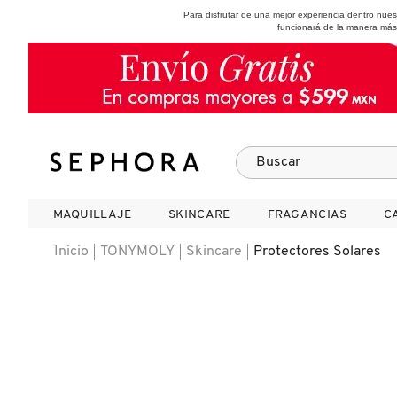
Para disfrutar de una mejor experiencia dentro nu
funcionará de la manera más
SEPHORA COLLECTION
Fragancias
Maquillaje
Skincare
Cabello
Marcas
MAQUILLAJE
MAQUILLAJE
SKINCARE
SKINCARE
FRAGANCIAS
FRAGANCIAS
C
C
VER
VER
VER
VER
VER
VER
Inicio
TONYMOLY
Skincare
Protectores Solares
A
ROSTRO
PRODUCTOS ESPECIALIZADOS
MUJER
SETS DE VALOR & PARA
MAQUILLAJE
ADIDAS
REGALAR
B
MEJILLAS
SKINCARE COREANO
HOMBRE
CUIDADO DE LA PIEL
AESTURA
C
TAMAÑOS DE VIAJE