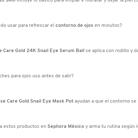
ass Skin
incluye lo básico para limpiar e hidratar y dejar la piel 
do usar para refrescar el
contorno de ojos
en minutos?
e Care Gold 24K Snail Eye Serum Ball
se aplica con rodillo y 
hes para ojos uso antes de salir?
nse Care Gold Snail Eye Mask Pot
ayudan a que el contorno se
a estos productos en
Sephora México
y arma tu rutina según l