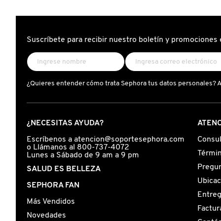
FRESH
Suscríbete para recibir nuestro boletín y promociones 
GIORGIO ARMANI
¿Quieres entender cómo trata Sephora tus datos personales? 
GIVENCHY
¿NECESITAS AYUDA?
ATENC
GLOSSIER
Escríbenos a atencion@soportesephora.com
Consul
o Llámanos al 800-737-4072
Términ
Lunes a Sábado de 9 am a 9 pm
GLOW RECIPE
Pregun
SALUD ES BELLEZA
Ubicac
SEPHORA FAN
GUCCI
Entre
Más Vendidos
Factur
Novedades