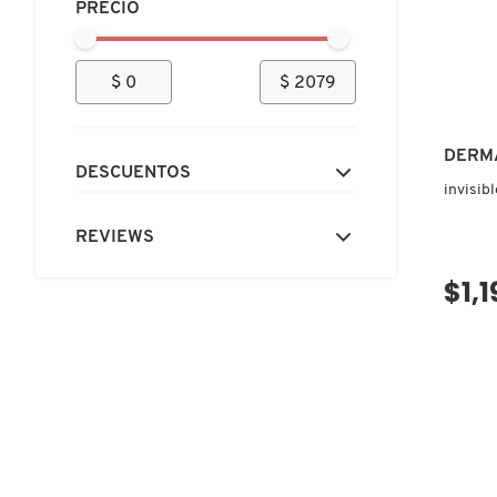
PRECIO
N
BEAUTY OF JOSEON
BRONCEADORES Y
O
AUTOBRONCEADORES
$ 0
$ 2079
BENEFIT COSMETICS
P
TRATAMIENTOS PARA LABIOS
DERM
Q
DESCUENTOS
BILLIE EILISH
invisib
R
HERRAMIENTAS DE ALTA
REVIEWS
TECNOLOGÍA
BIODANCE
S
$1,1
T
SETS DE VALOR & PARA
BRIOGEO
REGALAR
U
BUMBLE AND BUMBLE
V
TAMAÑOS DE VIAJE
W
BURBERRY
BAÑO Y CUERPO