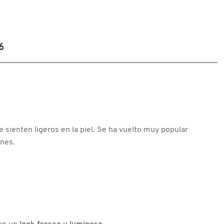
5
de
5
estrellas.
Leer
reseñas
de
6
VITAL
VITA
12
FRESH
SUN
STICK
(PROTECTOR
SOLAR
EN
BARRA)
 sienten ligeros en la piel. Se ha vuelto muy popular
ones.