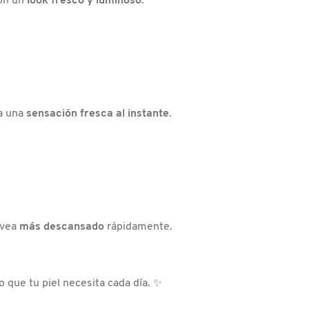
con un
look fresco y luminoso
.
da una
sensación fresca al instante
.
 vea
más descansado
rápidamente.
o que tu piel necesita cada día. ✨