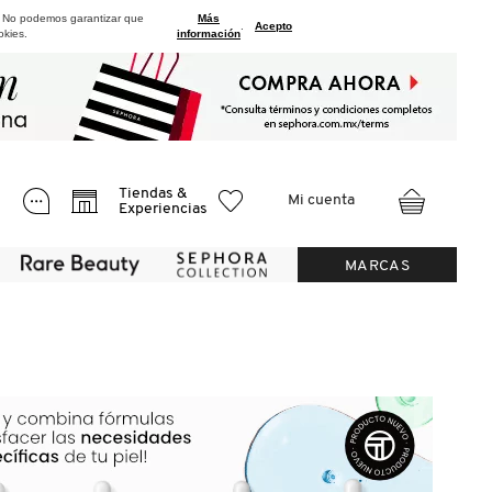
. No podemos garantizar que
Más
.
Acepto
okies.
información
Tiendas &
Mi cuenta
Experiencias
MARCAS