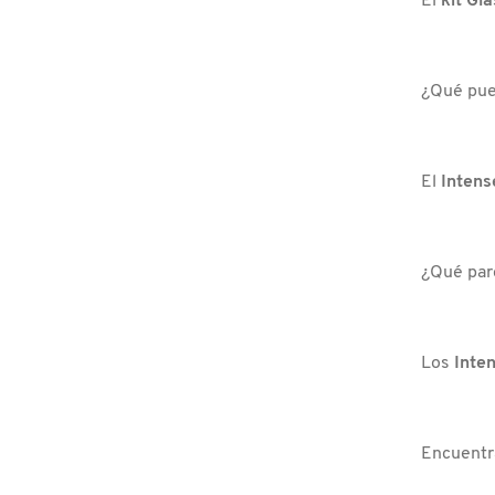
El
kit Gl
DRUNK ELEPHANT
¿Qué pue
DYSON
El
Intens
E.L.F. COSMETICS
¿Qué parc
E.L.F. SKIN
ESTÉE LAUDER
Los
Inte
FENTY BEAUTY
Encuentr
FENTY SKIN