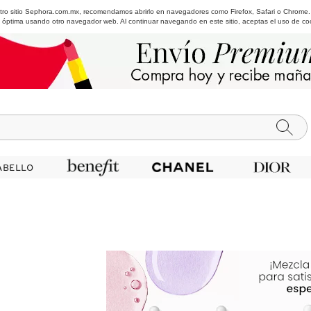
estro sitio Sephora.com.mx, recomendamos abrirlo en navegadores como Firefox, Safari o Chrome
 óptima usando otro navegador web. Al continuar navegando en este sitio, aceptas el uso de co
ABELLO
ABELLO