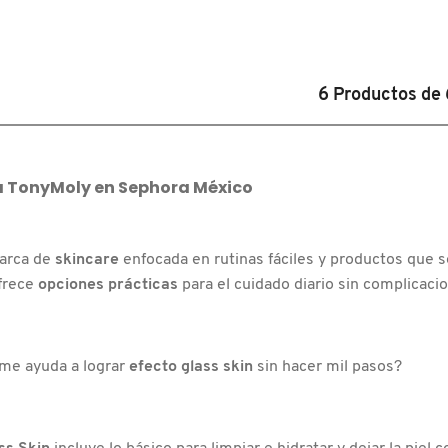
6
Productos de
R
CTOR
a
TonyMoly
en
Sephora México
)
arca de
skincare
enfocada en rutinas fáciles y productos que se
frece
opciones prácticas
para el cuidado diario sin complicaci
 me ayuda a lograr
efecto glass skin
sin hacer mil pasos?