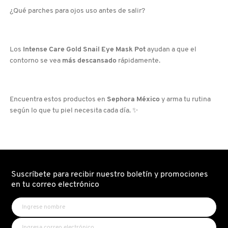
¿Qué parches para ojos uso antes de salir?
DRUNK ELEPHANT
Los
Intense Care Gold Snail Eye Mask Pot
ayudan a que el
DYSON
contorno se vea
más descansado
rápidamente.
E.L.F. COSMETICS
Encuentra estos productos en
Sephora México
y arma tu rutina
según lo que tu piel necesita cada día. ✨
E.L.F. SKIN
ESTÉE LAUDER
Suscríbete para recibir nuestro boletín y promociones
en tu correo electrónico
FENTY BEAUTY
FENTY SKIN