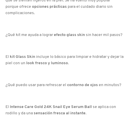
que se sienten ligeros en la piel. Se ha vuelto muy popular
porque ofrece
opciones prácticas
para el cuidado diario sin
COMMODITY
complicaciones.
DERMALOGICA
¿Qué kit me ayuda a lograr
efecto glass skin
sin hacer mil pasos?
DIOR
El
kit Glass Skin
incluye lo básico para limpiar e hidratar y dejar la
piel con un
look fresco y luminoso
.
DIOR BACKSTAGE
¿Qué puedo usar para refrescar el
contorno de ojos
en minutos?
DOLCE&GABBANA
DR. DENNIS GROSS SKINCARE
El
Intense Care Gold 24K Snail Eye Serum Ball
se aplica con
rodillo y da una
sensación fresca al instante
.
DR. JART+