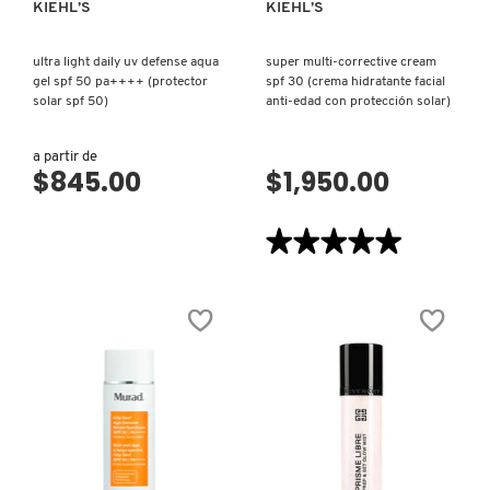
KIEHL’S
KIEHL’S
N
BEAUTY OF JOSEON
BRONCEADORES Y
O
ultra light daily uv defense aqua
super multi-corrective cream
AUTOBRONCEADORES
gel spf 50 pa++++ (protector
spf 30 (crema hidratante facial
BENEFIT COSMETICS
solar spf 50)
anti-edad con protección solar)
P
TRATAMIENTOS PARA LABIOS
a partir de
Q
$845.00
$1,950.00
BILLIE EILISH
R
HERRAMIENTAS DE ALTA
★★★★★
★★★★★
TECNOLOGÍA
BIODANCE
S
5
de
5
T
SETS DE VALOR & PARA
estrellas.
BRIOGEO
Leer
REGALAR
reseñas
U
de
SUPER
MULTI-
BUMBLE AND BUMBLE
CORRECTIVE
V
TAMAÑOS DE VIAJE
CREAM
SPF
30
W
(CREMA
BURBERRY
HIDRATANTE
BAÑO Y CUERPO
VISTA RÁPIDA
VISTA RÁPIDA
FACIAL