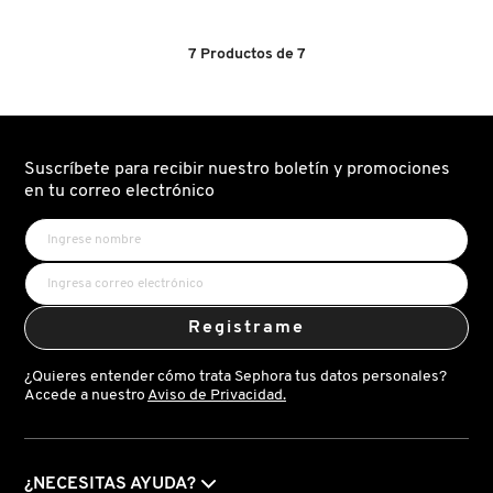
5
de
5
estrellas.
7
Productos de
7
Leer
FRESH
reseñas
de
CORRECT
&
PROTECT
GIORGIO ARMANI
SERUM
SPF
Suscríbete para recibir nuestro boletín y promociones
45
en tu correo electrónico
(SUERO
ANTIMANCHAS
GIVENCHY
Y
PROTECTOR
SOLAR)
GLOSSIER
Registrame
GLOW RECIPE
¿Quieres entender cómo trata Sephora tus datos personales?
Accede a nuestro
Aviso de Privacidad.
GUCCI
¿NECESITAS AYUDA?