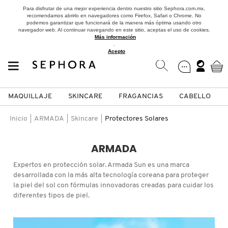
Para disfrutar de una mejor experiencia dentro nuestro sitio Sephora.com.mx,
recomendamos abrirlo en navegadores como Firefox, Safari o Chrome. No
podemos garantizar que funcionará de la manera más óptima usando otro
navegador web. Al continuar navegando en este sitio, aceptas el uso de cookies.
Más información
.
Acepto
MAQUILLAJE
SKINCARE
FRAGANCIAS
CABELLO
SEPHORA COLLECTION
Fragancias
Maquillaje
Skincare
Cabello
Marcas
Inicio
ARMADA
Skincare
Protectores Solares
VER
VER
VER
VER
VER
VER
ARMADA
A
Expertos en protección solar. Armada Sun es una marca
ROSTRO
PRODUCTOS ESPECIALIZADOS
MUJER
SETS DE VALOR & PARA
MAQUILLAJE
ADIDAS
desarrollada con la más alta tecnología coreana para proteger
REGALAR
la piel del sol con fórmulas innovadoras creadas para cuidar los
B
diferentes tipos de piel.
MEJILLAS
SKINCARE COREANO
HOMBRE
CUIDADO DE LA PIEL
AESTURA
C
TAMAÑOS DE VIAJE