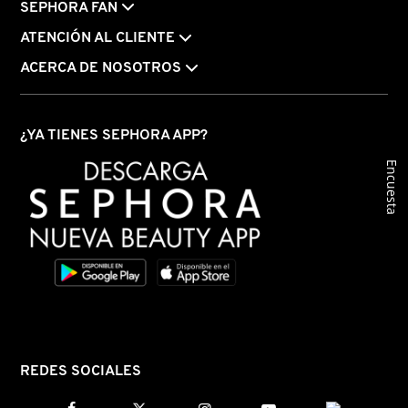
GUERLAIN
SEPHORA FAN
ATENCIÓN AL CLIENTE
HUDA BEAUTY
ACERCA DE NOSOTROS
HUGO BOSS
¿YA TIENES SEPHORA APP?
Encuesta
ICONIC LONDON
ILIA
INNISFREE
ISDIN
REDES SOCIALES