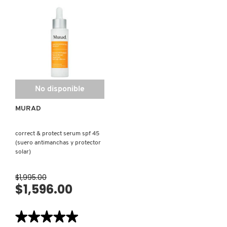
reseñas
de
BETTER
SCREEN™
DRUNK ELEPHANT
UV
SERUM
(PROTECTOR
SOLAR
LIGERO
DYSON
PARA
ROSTRO)
No disponible
E.L.F. COSMETICS
MURAD
E.L.F. SKIN
correct & protect serum spf 45
(suero antimanchas y protector
solar)
ESTÉE LAUDER
$1,995.00
$1,596.00
FENTY BEAUTY
★★★★★
★★★★★
FENTY SKIN