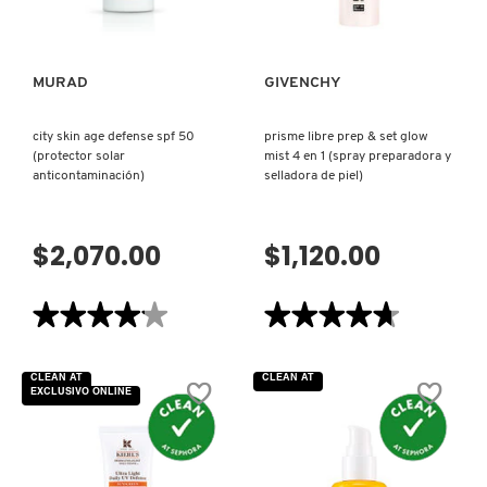
ANTI-
X
EDAD
CON
CALVIN KLEIN
PROTECCIÓN
INGREDIENTES ACTIVOS DE
Y
SOLAR)
MURAD
GIVENCHY
SKINCARE
CAROLINA HERRERA
Z
city skin age defense spf 50
prisme libre prep & set glow
(protector solar
mist 4 en 1 (spray preparadora y
#
anticontaminación)
selladora de piel)
CAUDALIE
$2,070.00
$1,120.00
CHANEL
★★★★★
★★★★★
★★★★★
★★★★★
CHARLOTTE TILBURY
4.1
4.7
de
de
5
5
CLEAN AT
CLEAN AT
estrellas.
estrellas.
CLARINS
EXCLUSIVO ONLINE
Leer
Leer
reseñas
reseñas
de
de
CITY
PRISME
SKIN
LIBRE
CLINIQUE
AGE
PREP
DEFENSE
&