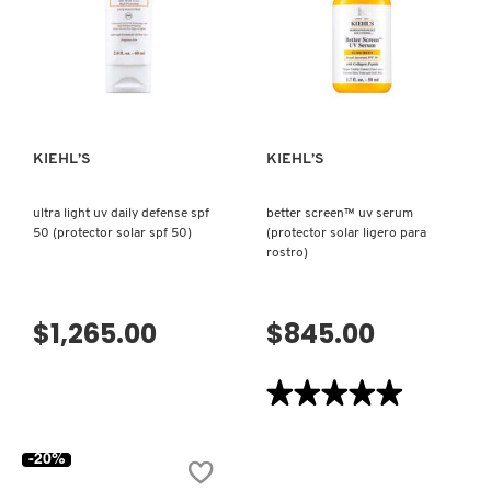
SPF
SET
50
GLOW
(PROTECTOR
MIST
COMMODITY
SOLAR
4
VISTA RÁPIDA
VISTA RÁPIDA
ANTICONTAMINACIÓN)
EN
1
(SPRAY
PREPARADORA
DERMALOGICA
Y
SELLADORA
DE
KIEHL’S
KIEHL’S
PIEL)
DIOR
ultra light uv daily defense spf
better screen™ uv serum
50 (protector solar spf 50)
(protector solar ligero para
rostro)
DIOR BACKSTAGE
$1,265.00
$845.00
DOLCE&GABBANA
★★★★★
★★★★★
DR. DENNIS GROSS SKINCARE
5
de
5
-20%
estrellas.
DR. JART+
Leer