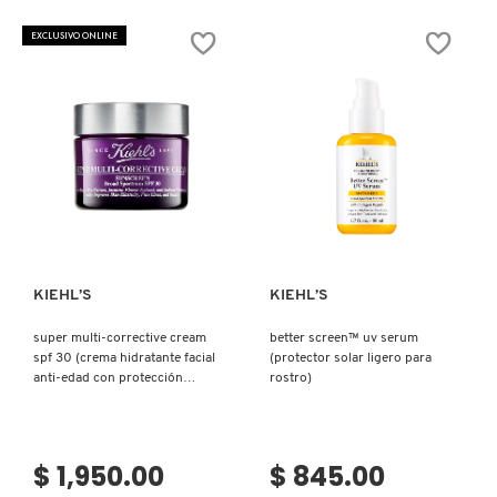
SKIN 1004
FLOR
TM
EXCLUSIVO ONLINE
BODY
COLLAGEN-
BOOSTING
SMASHBOX
ELASTI-
CREAM
WITH
POLYPEPTIDES
AND
SOL DE JANEIRO
BIO-
RETINOL
(CREMA
Ver más
Ver más
CORPORAL
CON
SUPERGOOP!
POLIPÉPTIDOS
Y
BIORETINOL)
KIEHL’S
KIEHL’S
THE INKEY LIST
super multi-corrective cream
better screen™ uv serum
spf 30 (crema hidratante facial
(protector solar ligero para
THE ORDINARY
anti-edad con protección
rostro)
solar)
TOCOBO
$ 1,950.00
$ 845.00