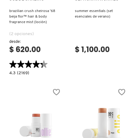
brazilian crush cheirosa ’68
summer essentials (set
beija flor™ hair & body
esenciales de verano)
fragrance mist (loción)
(2 opciones)
desde:
$ 620.00
$ 1,100.00
★★★★★
★★★★★
4.3
4.3
(2169)
constructor.search.bazaarvoice.read.label
BRAZILIAN
CRUSH
CHEIROSA
’68
BEIJA
FLOR™
HAIR
&
BODY
FRAGRANCE
MIST
(LOCIÓN)
Ver más
Ver más