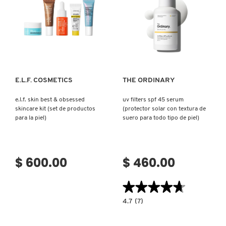
50+
MULTIUSOS
(BARRA
CON
MULTIUSOS
PROTECTOR)
CON
PROTECTOR)
Ver más
Ver más
E.L.F. COSMETICS
THE ORDINARY
e.l.f. skin best & obsessed
uv filters spf 45 serum
skincare kit (set de productos
(protector solar con textura de
para la piel)
suero para todo tipo de piel)
$ 600.00
$ 460.00
★★★★★
★★★★★
4.7
4.7
(7)
constructor.search.bazaarvoice.read.la
UV
FILTERS
SPF