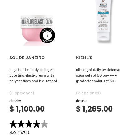
(CREMA
CORPORAL)
REDKEN
Ver más
Ver más
SARELLY
SOL DE JANEIRO
KIEHL’S
SEPHORA COLLECTION
beija flor tm body collagen-
ultra light daily uv defense
boosting elasti-cream with
aqua gel spf 50 pa++++
SEPHORA FAVORITES
polypeptides and bio-retinol
(protector solar spf 50)
(crema corporal con
polipéptidos y bioretinol)
(2 opciones)
(2 opciones)
desde:
desde:
SHARK
$ 1,100.00
$ 1,265.00
SHISEIDO
★★★★★
★★★★★
4.0
4.0
(1674)
constructor.search.bazaarvoice.read.label
BEIJA