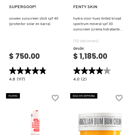
SUPERGOOP!
FENTY SKIN
NUXE
unseen sunscreen stick spf 40
hydra vizor huez tinted broad
(protector solar en barra)
spectrum mineral spf 30
sunscreen (crema hidratante
OLAPLEX
ligera con protección solar)
(10 opciones)
desde:
OLLIE
$ 750.00
$ 1,185.00
★★★★★
★★★★★
★★★★★
★★★★★
ONE SIZE
4.8
4.0
4.8
(117)
4.0
(2)
constructor.search.bazaarvoice.read.label
constructor.search.bazaarvoice.read.la
UNSEEN
HYDRA
SUNSCREEN
VIZOR
OUAI HAIRCARE
STICK
HUEZ
NUEVO
SOLO EN SEPHORA
SPF
TINTED
40
BROAD
(PROTECTOR
SPECTRUM
SOLAR
MINERAL
PAI-SHAU
EN
SPF
BARRA)
30
SUNSCREEN
(CREMA
HIDRATANTE
PATCHOLOGY
LIGERA