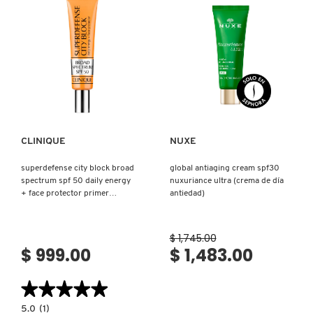
Ver más
Ver más
CLINIQUE
NUXE
superdefense city block broad
global antiaging cream spf30
spectrum spf 50 daily energy
nuxuriance ultra (crema de día
+ face protector primer
antiedad)
(protector facial)
$ 1,745.00
$ 999.00
$ 1,483.00
★★★★★
★★★★★
5.0
5.0
(1)