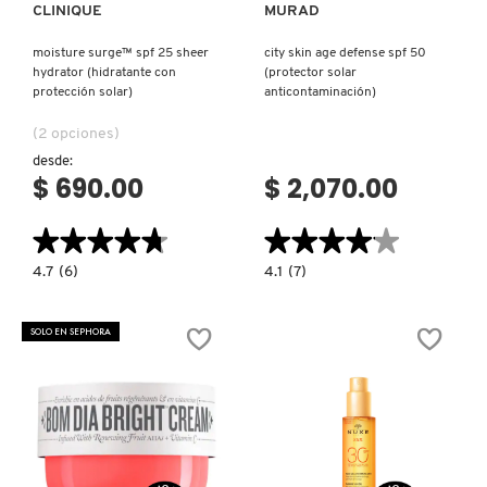
CLINIQUE
MURAD
moisture surge™ spf 25 sheer
city skin age defense spf 50
hydrator (hidratante con
(protector solar
protección solar)
anticontaminación)
(2 opciones)
desde:
$ 690.00
$ 2,070.00
★★★★★
★★★★★
★★★★★
★★★★★
4.7
4.1
4.7
(6)
4.1
(7)
constructor.search.bazaarvoice.read.label
constructor.search.bazaarvoice.read.la
MOISTURE
CITY
SURGE™
SKIN
SPF
AGE
SOLO EN SEPHORA
25
DEFENSE
SHEER
SPF
HYDRATOR
50
(HIDRATANTE
(PROTECTOR
CON
SOLAR
PROTECCIÓN
ANTICONTAMINACIÓN)
SOLAR)