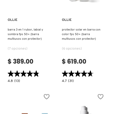
OLLIE
OLLIE
barra 3 en 1 rubor, labial y
protector solar en barra con
sombra fps 50+ (barra
color fps 50+ (barra
multiusos con protector)
multiusos con protector)
(7 opciones)
(6 opciones)
$ 389.00
$ 619.00
★★★★★
★★★★★
★★★★★
★★★★★
4.8
4.7
4.8
(13)
4.7
(31)
constructor.search.bazaarvoice.read.label
constructor.search.bazaarvoice.read.la
BARRA
PROTECTOR
3
SOLAR
EN
EN
1
BARRA
RUBOR,
CON
LABIAL
COLOR
Y
FPS
SOMBRA
50+
FPS
(BARRA