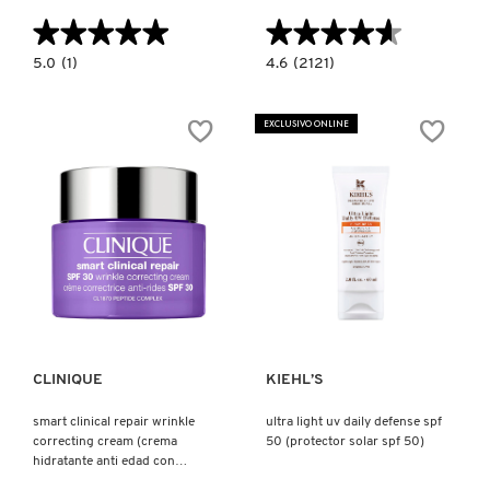
TOM FORD
★★★★★
★★★★★
★★★★★
★★★★★
5.0
4.6
5.0
(1)
4.6
(2121)
constructor.search.bazaarvoice.read.label
constructor.search.bazaarvoice.read.la
TONYMOLY
SUPER
BETTER
MULTI-
SCREEN™
CORRECTIVE
UV
EXCLUSIVO ONLINE
CREAM
SERUM
SPF
(PROTECTOR
TOO FACED
30
SOLAR
(CREMA
LIGERO
HIDRATANTE
PARA
FACIAL
ROSTRO)
ANTI-
TRULY BEAUTY
EDAD
CON
PROTECCIÓN
SOLAR)
Ver más
Ver más
TWEEZERMAN
URBAN DECAY
CLINIQUE
KIEHL’S
smart clinical repair wrinkle
ultra light uv daily defense spf
correcting cream (crema
50 (protector solar spf 50)
VALENTINO
hidratante anti edad con
protector solar)