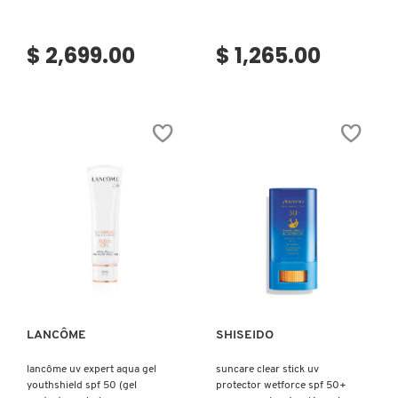
VERSACE
$ 2,699.00
$ 1,265.00
YVES SAINT LAURENT
Ver más
Ver más
LANCÔME
SHISEIDO
lancôme uv expert aqua gel
suncare clear stick uv
youthshield spf 50 (gel
protector wetforce spf 50+