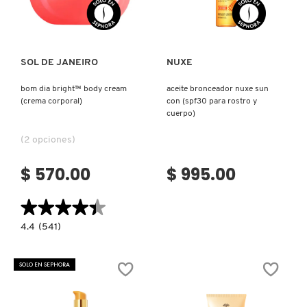
Ver más
Ver más
SOL DE JANEIRO
NUXE
bom dia bright™ body cream
aceite bronceador nuxe sun
(crema corporal)
con (spf30 para rostro y
cuerpo)
(2 opciones)
$ 570.00
$ 995.00
★★★★★
★★★★★
4.4
4.4
(541)
constructor.search.bazaarvoice.read.label
BOM
DIA
BRIGHT™
SOLO EN SEPHORA
BODY
CREAM
(CREMA
CORPORAL)