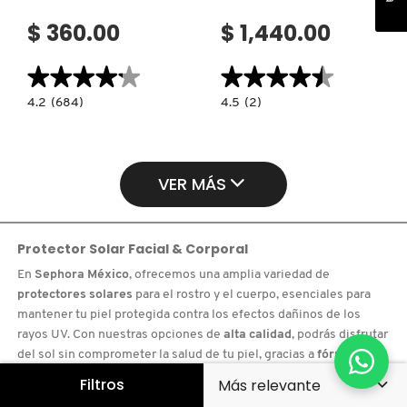
$ 360.00
$ 1,440.00
★★★★★
★★★★★
★★★★★
★★★★★
4.2
4.5
4.2
(684)
4.5
(2)
constructor.search.bazaarvoice.read.label
constructor.search.bazaarvoice.read.la
GLUCOSIDE
DLINE
FOAMING
UV
CLEANSER
STICK
(
(PROTECTOR
LIMPIADOR
SOLAR
VER MÁS
FACIAL
EN
ESPUMOSO
BARRA)
CON
GLUCÓSIDO)
Protector Solar Facial & Corporal
En
Sephora México
, ofrecemos una amplia variedad de
protectores solares
para el rostro y el cuerpo, esenciales para
mantener tu piel protegida contra los efectos dañinos de los
rayos UV. Con nuestras opciones de
alta calidad
, podrás disfrutar
del sol sin comprometer la salud de tu piel, gracias a
fórmulas
avanzadas
que brindan una
protección completa
.
Filtros