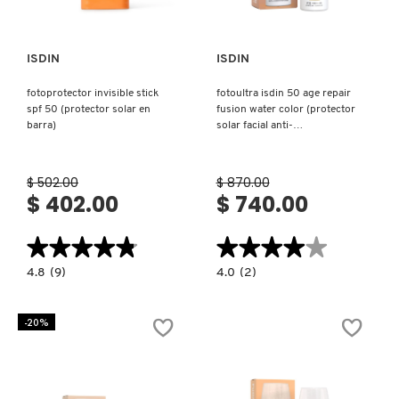
FRESH
ISDIN
ISDIN
fotoprotector invisible stick
fotoultra isdin 50 age repair
spf 50 (protector solar en
fusion water color (protector
GIORGIO ARMANI
barra)
solar facial anti-
fotoenvejecimiento con color)
GIVENCHY
$ 502.00
$ 870.00
$ 402.00
$ 740.00
GLOSSIER
★★★★★
★★★★★
★★★★★
★★★★★
4.8
4.0
4.8
(9)
4.0
(2)
constructor.search.bazaarvoice.read.label
constructor.search.bazaarvoice.read.la
GLOW RECIPE
FOTOPROTECTOR
FOTOULTRA
INVISIBLE
ISDIN
STICK
50
-20%
SPF
AGE
50
REPAIR
GUCCI
(PROTECTOR
FUSION
SOLAR
WATER
EN
COLOR
BARRA)
(PROTECTOR
SOLAR