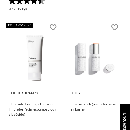
★★★★★
★★★★★
4.5
4.5
(1219)
constructor.search.bazaarvoice.read.label
GSC
URBAN
E
EXCLUSIVO ONLINE
V-
CLEAR
SUN
SPF42
(PROTECTOR
SOLAR
PARA
ROSTRO)
Ver más
Ver más
THE ORDINARY
DIOR
glucoside foaming cleanser (
dline uv stick (protector solar
limpiador facial espumoso con
en barra)
glucósido)
Encuesta