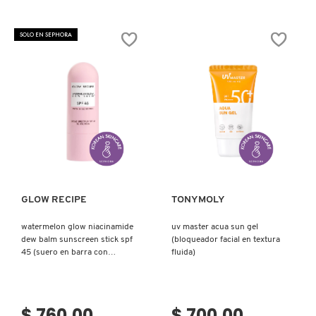
constructor.search.bazaarvoice.read.label
SUPERDEFENSE
CITY
BLOCK
SOLO EN SEPHORA
BROAD
SPECTRUM
SPF
50
DAILY
ENERGY
+
FACE
PROTECTOR
PRIMER
(PROTECTOR
Ver más
Ver más
FACIAL)
GLOW RECIPE
TONYMOLY
watermelon glow niacinamide
uv master acua sun gel
dew balm sunscreen stick spf
(bloqueador facial en textura
45 (suero en barra con
fluida)
protección solar)
$ 760.00
$ 700.00