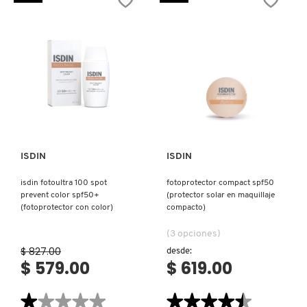
50
IT COSMETICS
FUSION
WATER
COLOR
(PROTECTOR
SOLAR
JEAN PAUL GAULTIER
FACIAL
CON
COLOR)
JULIETTE HAS A GUN
Ver más
Ver más
K18
ISDIN
ISDIN
isdin fotoultra 100 spot
fotoprotector compact spf50
KAYALI
prevent color spf50+
(protector solar en maquillaje
(fotoprotector con color)
compacto)
KÉRASTASE
(3 opciones)
$ 827.00
desde:
$ 579.00
$ 619.00
KIEHL’S
★★★★★
★★★★★
★★★★★
★★★★★