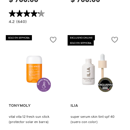
★★★★★
★★★★★
4.2
4.2
(640)
constructor.search.bazaarvoice.read.label
WATERMELON
GLOW
NIACINAMIDE
SOLO EN SEPHORA
EXCLUSIVO ONLINE
DEW
SOLO EN SEPHORA
BALM
SUNSCREEN
STICK
SPF
45
(SUERO
EN
BARRA
CON
PROTECCIÓN
Ver más
Ver más
SOLAR)
TONYMOLY
ILIA
vital vita 12 fresh sun stick
super serum skin tint spf 40
(protector solar en barra)
(suero con color)