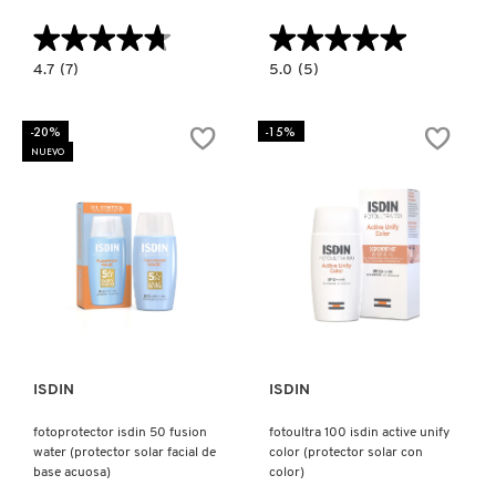
X
★★★★★
★★★★★
★★★★★
★★★★★
CALVIN KLEIN
INGREDIENTES ACTIVOS DE
Y
4.7
5.0
4.7
(7)
5.0
(5)
constructor.search.bazaarvoice.read.label
constructor.search.bazaarvoice.read.la
SKINCARE
ISDIN
FUSION
COVERAGE
WATER
CAROLINA HERRERA
Z
SPF50
MAGIC
-20%
-15%
(BASE
BY
NUEVO
DE
ALCARAZ
#
MAQUILLAJE
SPF50
CON
(PROTECTOR
CAUDALIE
PROTECTOR)
SOLAR
FACIAL)
CHANEL
Ver más
Ver más
CHARLOTTE TILBURY
ISDIN
ISDIN
CLARINS
fotoprotector isdin 50 fusion
fotoultra 100 isdin active unify
water (protector solar facial de
color (protector solar con
CLINIQUE
base acuosa)
color)