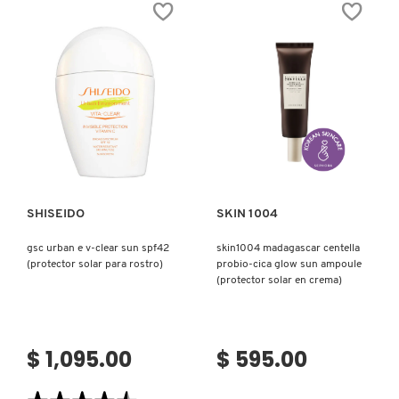
45
SERUM
(PROTECTOR
SOLAR
CON
TEXTURA
DE
SUERO
PARA
TODO
TIPO
Ver más
Ver más
DE
PIEL)
SHISEIDO
SKIN 1004
gsc urban e v-clear sun spf42
skin1004 madagascar centella
(protector solar para rostro)
probio-cica glow sun ampoule
(protector solar en crema)
$ 1,095.00
$ 595.00