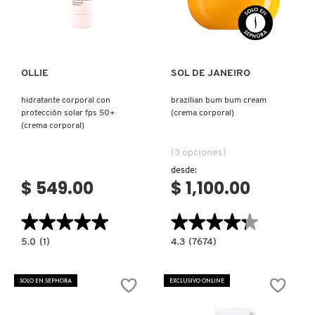
CON
Ver más
Ver más
PROTECCIÓN
SOLAR)
PATRICK TA
OLLIE
SOL DE JANEIRO
PEACE OUT SKINCARE
hidratante corporal con
brazilian bum bum cream
protección solar fps 50+
(crema corporal)
(crema corporal)
PETER THOMAS ROTH
(3 opciones)
desde:
PHLUR
$ 549.00
$ 1,100.00
★★★★★
★★★★★
★★★★★
★★★★★
PRADA
5.0
4.3
5.0
(1)
4.3
(7674)
constructor.search.bazaarvoice.read.label
constructor.search.bazaarvoice.read.la
HIDRATANTE
BRAZILIAN
RABANNE
CORPORAL
BUM
CON
BUM
SOLO EN SEPHORA
EXCLUSIVO ONLINE
PROTECCIÓN
CREAM
SOLAR
(CREMA
FPS
CORPORAL)
RARE BEAUTY
50+