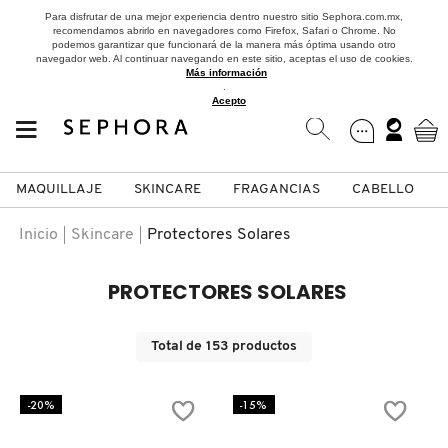
Para disfrutar de una mejor experiencia dentro nuestro sitio Sephora.com.mx,
recomendamos abrirlo en navegadores como Firefox, Safari o Chrome. No
podemos garantizar que funcionará de la manera más óptima usando otro
navegador web. Al continuar navegando en este sitio, aceptas el uso de cookies.
Más información
.
Acepto
MAQUILLAJE
SKINCARE
FRAGANCIAS
CABELLO
SEPHORA COLLECTION
Fragancias
Maquillaje
Skincare
Cabello
Marcas
Inicio
Skincare
Protectores Solares
VER
VER
VER
VER
VER
VER
PROTECTORES SOLARES
A
ROSTRO
PRODUCTOS ESPECIALIZADOS
MUJER
SETS DE VALOR & PARA
MAQUILLAJE
ADIDAS
Total de
153
productos
REGALAR
B
-20%
-15%
MEJILLAS
SKINCARE COREANO
HOMBRE
CUIDADO DE LA PIEL
AESTURA
C
TAMAÑOS DE VIAJE