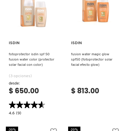
GUERLAIN
FACIAL
ANTI-
FOTOENVEJECIMIENTO
CON
Ver más
Ver más
COLOR)
HUDA BEAUTY
HUGO BOSS
ISDIN
ISDIN
fotoprotector isdin spf 50
fusion water magic glow
ICONIC LONDON
fusion water color (protector
spf50 (fotoprotector solar
solar facial con color)
facial efecto glow)
(3 opciones)
ILIA
desde:
$ 650.00
$ 813.00
INNISFREE
★★★★★
★★★★★
4.6
4.6
(9)
ISDIN
constructor.search.bazaarvoice.read.label
FOTOPROTECTOR
ISDIN
SPF
-30%
-20%