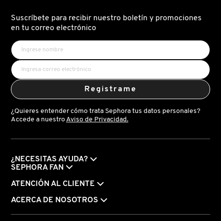
SERUM
(SERUM
PARA
Suscríbete para recibir nuestro boletín y promociones
COMMODITY
POROS)
en tu correo electrónico
DERMALOGICA
DIOR
Registrame
¿Quieres entender cómo trata Sephora tus datos personales?
DIOR BACKSTAGE
Accede a nuestro
Aviso de Privacidad.
DOLCE&GABBANA
¿NECESITAS AYUDA?
SEPHORA FAN
DR. DENNIS GROSS SKINCARE
ATENCIÓN AL CLIENTE
ACERCA DE NOSOTROS
DR. JART+