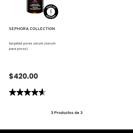
SALICÍLICO)
X
VISTA RÁPIDA
CALVIN KLEIN
INGREDIENTES ACTIVOS DE
Y
SKINCARE
SEPHORA COLLECTION
CAROLINA HERRERA
Z
#
targeted pores serum (serum
CAUDALIE
para poros)
CHANEL
$420.00
CHARLOTTE TILBURY
★★★★★
★★★★★
4.6
de
CLARINS
5
estrellas.
3
Productos de
3
Leer
reseñas
de
CLINIQUE
TARGETED
PORES