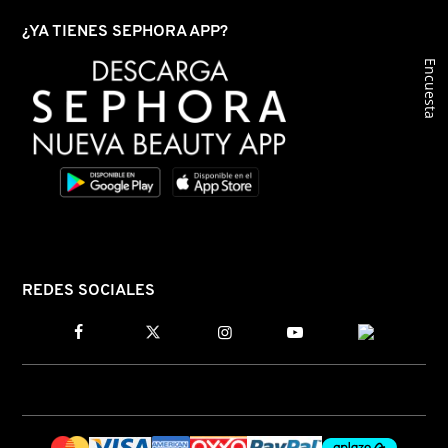
¿YA TIENES SEPHORA APP?
DRUNK ELEPHANT
Encuesta
DYSON
E.L.F. COSMETICS
E.L.F. SKIN
REDES SOCIALES
ESTÉE LAUDER
FENTY BEAUTY
FENTY SKIN