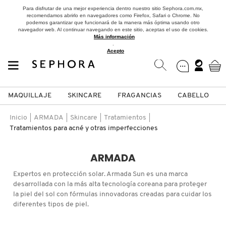
Para disfrutar de una mejor experiencia dentro nuestro sitio Sephora.com.mx,
recomendamos abrirlo en navegadores como Firefox, Safari o Chrome. No
podemos garantizar que funcionará de la manera más óptima usando otro
navegador web. Al continuar navegando en este sitio, aceptas el uso de cookies.
Más información
.
Acepto
MAQUILLAJE
SKINCARE
FRAGANCIAS
CABELLO
SEPHORA COLLECTION
Fragancias
Maquillaje
Skincare
Cabello
Marcas
Inicio
ARMADA
Skincare
Tratamientos
Tratamientos para acné y otras imperfecciones
VER
VER
VER
VER
VER
VER
ARMADA
A
ROSTRO
PRODUCTOS ESPECIALIZADOS
MUJER
SETS DE VALOR & PARA
MAQUILLAJE
ADIDAS
Expertos en protección solar. Armada Sun es una marca
REGALAR
desarrollada con la más alta tecnología coreana para proteger
B
la piel del sol con fórmulas innovadoras creadas para cuidar los
MEJILLAS
SKINCARE COREANO
HOMBRE
CUIDADO DE LA PIEL
AESTURA
diferentes tipos de piel.
C
TAMAÑOS DE VIAJE