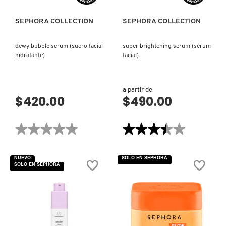
PIEL)
LIVING PROOF
SEPHORA COLLECTION
SEPHORA COLLECTION
dewy bubble serum (suero facial
super brightening serum (sérum
MAC COSMETICS
hidratante)
facial)
MAISON LOUIS MARIE
a partir de
$420.00
$490.00
MAKEUP BY MARIO
★★★★★
★★★★★
★★★★★
★★★★★
No
3.5
MARC JACOBS PERFUMES
hay
de
valoraciones
5
NUEVO
SOLO EN SEPHORA
de
estrellas.
SOLO EN SEPHORA
DEWY
Leer
BUBBLE
reseñas
MEDICUBE
SERUM
de
(SUERO
SUPER
FACIAL
BRIGHTENING
HIDRATANTE)
SERUM
(SÉRUM
MONTBLANC
FACIAL)