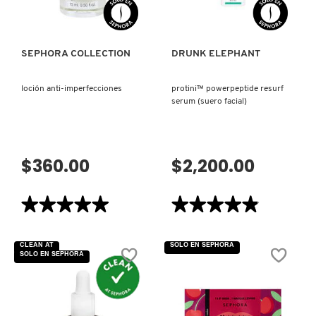
X
CALVIN KLEIN
INGREDIENTES ACTIVOS DE
Y
SEPHORA COLLECTION
DRUNK ELEPHANT
SKINCARE
CAROLINA HERRERA
Z
loción anti-imperfecciones
protini™ powerpeptide resurf
serum (suero facial)
#
CAUDALIE
$360.00
$2,200.00
CHANEL
★★★★★
★★★★★
★★★★★
★★★★★
CHARLOTTE TILBURY
5
4.9
de
de
5
5
CLEAN AT
SOLO EN SEPHORA
estrellas.
estrellas.
CLARINS
SOLO EN SEPHORA
Leer
Leer
reseñas
reseñas
de
de
LOCIÓN
PROTINI™
ANTI-
POWERPEPTIDE
CLINIQUE
IMPERFECCIONES
RESURF
SERUM