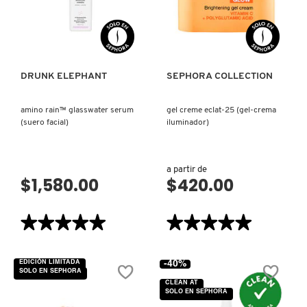
VISTA RÁPIDA
VISTA RÁPIDA
MOROCCANOIL
MOSCHINO
DRUNK ELEPHANT
SEPHORA COLLECTION
amino rain™ glasswater serum
gel creme eclat-25 (gel-crema
MURAD
(suero facial)
iluminador)
NARS
a partir de
$1,580.00
$420.00
NATASHA DENONA
★★★★★
★★★★★
★★★★★
★★★★★
5
5
NEST New York
de
de
5
5
EDICIÓN LIMITADA
-40%
estrellas.
estrellas.
SOLO EN SEPHORA
Leer
Leer
CLEAN AT
reseñas
reseñas
NUDESTIX
SOLO EN SEPHORA
de
de
AMINO
GEL