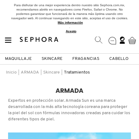
Para disfrutar de una mejor experiencia dentro nuestro sitio Sephora.com.mx,
recomendamos abrirlo en navegadores como Firefox, Safari o Chrome. No
podemos garantizar que funcionará de la manera más óptima usando otro
navegador web. Al continuar navegando en este sitio, aceptas el uso de cookies.
Más información
.
Acepto
MAQUILLAJE
SKINCARE
FRAGANCIAS
CABELLO
SEPHORA COLLECTION
Fragancias
Maquillaje
Skincare
Cabello
Marcas
Inicio
ARMADA
Skincare
Tratamientos
VER
VER
VER
VER
VER
VER
ARMADA
A
Expertos en protección solar. Armada Sun es una marca
ROSTRO
PRODUCTOS ESPECIALIZADOS
MUJER
SETS DE VALOR & PARA
MAQUILLAJE
ADIDAS
desarrollada con la más alta tecnología coreana para proteger
REGALAR
la piel del sol con fórmulas innovadoras creadas para cuidar los
B
diferentes tipos de piel.
MEJILLAS
SKINCARE COREANO
HOMBRE
CUIDADO DE LA PIEL
AESTURA
C
TAMAÑOS DE VIAJE