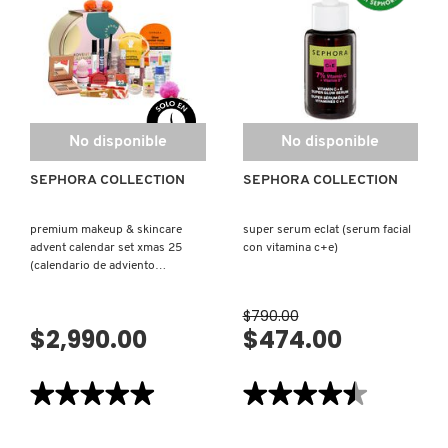
RAIN™
CREME
GLASSWATER
ECLAT-
SERUM
25
NUXE
(SUERO
(GEL-
FACIAL)
CREMA
ILUMINADOR)
OLAPLEX
No disponible
No disponible
OLLIE
SEPHORA COLLECTION
SEPHORA COLLECTION
premium makeup & skincare
super serum eclat (serum facial
ONE SIZE
advent calendar set xmas 25
con vitamina c+e)
(calendario de adviento
premium)
OUAI HAIRCARE
$790.00
$2,990.00
$474.00
PAI-SHAU
★★★★★
★★★★★
★★★★★
★★★★★
5
4.5
de
de
PATCHOLOGY
5
5