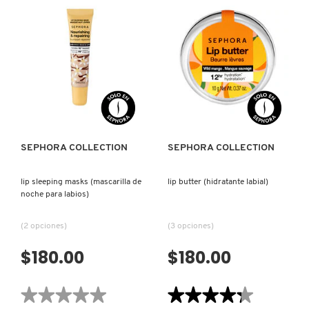
reseñas
reseñas
de
de
TARGETED
LIP
PORES
MASK-
DRUNK ELEPHANT
SERUM
24
(SERUM
(MASCARILLA
PARA
LABIAL)
POROS)
DYSON
VISTA RÁPIDA
VISTA RÁPIDA
E.L.F. COSMETICS
SEPHORA COLLECTION
SEPHORA COLLECTION
E.L.F. SKIN
lip sleeping masks (mascarilla de
lip butter (hidratante labial)
noche para labios)
ESTÉE LAUDER
(2 opciones)
(3 opciones)
$180.00
$180.00
FENTY BEAUTY
★★★★★
★★★★★
★★★★★
★★★★★
FENTY SKIN