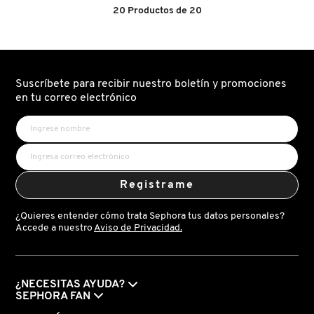
estrellas.
estrellas.
20
Productos de
20
Leer
Leer
reseñas
reseñas
de
de
PATRICK TA
PREMIUM
SUPER
MAKEUP
SERUM
&
ECLAT
SKINCARE
(SERUM
ADVENT
FACIAL
PEACE OUT SKINCARE
Suscríbete para recibir nuestro boletín y promociones
CALENDAR
CON
en tu correo electrónico
SET
VITAMINA
XMAS
C+E)
25
(CALENDARIO
PETER THOMAS ROTH
DE
ADVIENTO
PREMIUM)
PHLUR
Registrame
¿Quieres entender cómo trata Sephora tus datos personales?
PRADA
Accede a nuestro
Aviso de Privacidad.
RABANNE
¿NECESITAS AYUDA?
SEPHORA FAN
RARE BEAUTY