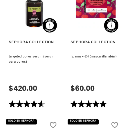
(SUERO
FACIAL)
COMMODITY
VISTA RÁPIDA
VISTA RÁPIDA
DERMALOGICA
SEPHORA COLLECTION
SEPHORA COLLECTION
DIOR
targeted pores serum (serum
lip mask-24 (mascarilla labial)
para poros)
DIOR BACKSTAGE
$420.00
$60.00
DOLCE&GABBANA
★★★★★
★★★★★
★★★★★
★★★★★
DR. DENNIS GROSS SKINCARE
4.6
4.9
de
de
5
5
SOLO EN SEPHORA
SOLO EN SEPHORA
estrellas.
estrellas.
DR. JART+
Leer
Leer