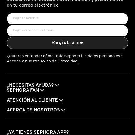
X
en tu correo electrónico
CALVIN KLEIN
INGREDIENTES ACTIVOS DE
Y
SKINCARE
CAROLINA HERRERA
Z
Registrame
#
CAUDALIE
¿Quieres entender cómo trata Sephora tus datos personales?
Accede a nuestro
Aviso de Privacidad.
CHANEL
¿NECESITAS AYUDA?
CHARLOTTE TILBURY
SEPHORA FAN
ATENCIÓN AL CLIENTE
CLARINS
ACERCA DE NOSOTROS
CLINIQUE
¿YA TIENES SEPHORA APP?