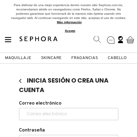
Para disfrutar de una mejor experiencia dentro nuestro sitio Sephora.com.mx,
recomendamos abrirlo en navegadores como Firefox, Safari o Chrome. No
podemos garantizar que funcionará de la manera más óptima usando otro
navegador web. Al continuar navegando en este sitio, aceptas el uso de cookies.
Más información
.
Acepto
MAQUILLAJE
SKINCARE
FRAGANCIAS
CABELLO
SEPHORA COLLECTION
Fragancias
Maquillaje
Skincare
Cabello
Marcas
INICIA SESIÓN O CREA UNA
VER
VER
VER
VER
VER
VER
CUENTA
A
Correo electrónico
ROSTRO
PRODUCTOS ESPECIALIZADOS
MUJER
SETS DE VALOR & PARA
MAQUILLAJE
ADIDAS
REGALAR
B
MEJILLAS
SKINCARE COREANO
HOMBRE
CUIDADO DE LA PIEL
AESTURA
C
Contraseña
TAMAÑOS DE VIAJE