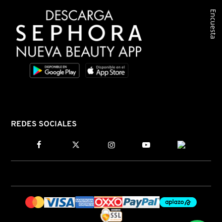
Encuesta
COMMODITY
DERMALOGICA
DIOR
DIOR BACKSTAGE
REDES SOCIALES
DOLCE&GABBANA
DR. DENNIS GROSS SKINCARE
DR. JART+