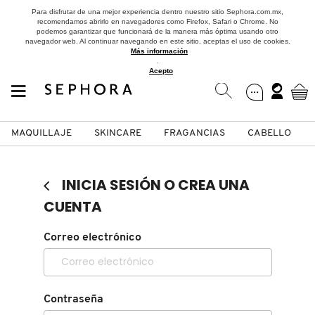
Para disfrutar de una mejor experiencia dentro nuestro sitio Sephora.com.mx,
recomendamos abrirlo en navegadores como Firefox, Safari o Chrome. No
podemos garantizar que funcionará de la manera más óptima usando otro
navegador web. Al continuar navegando en este sitio, aceptas el uso de cookies.
Más información
.
Acepto
MAQUILLAJE
SKINCARE
FRAGANCIAS
CABELLO
SEPHORA COLLECTION
Fragancias
Maquillaje
Skincare
Cabello
Marcas
INICIA SESIÓN O CREA UNA
VER
VER
VER
VER
VER
VER
CUENTA
A
Correo electrónico
ROSTRO
PRODUCTOS ESPECIALIZADOS
MUJER
SETS DE VALOR & PARA
MAQUILLAJE
ADIDAS
REGALAR
B
MEJILLAS
SKINCARE COREANO
HOMBRE
CUIDADO DE LA PIEL
AESTURA
C
Contraseña
TAMAÑOS DE VIAJE