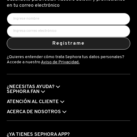
X
en tu correo electrónico
CALVIN KLEIN
INGREDIENTES ACTIVOS DE
Y
SKINCARE
CAROLINA HERRERA
Z
Registrame
#
CAUDALIE
¿Quieres entender cómo trata Sephora tus datos personales?
Accede a nuestro
Aviso de Privacidad.
CHANEL
¿NECESITAS AYUDA?
CHARLOTTE TILBURY
SEPHORA FAN
ATENCIÓN AL CLIENTE
CLARINS
ACERCA DE NOSOTROS
CLINIQUE
¿YA TIENES SEPHORA APP?