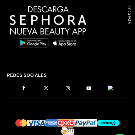
Encuesta
COMMODITY
DERMALOGICA
DIOR
DIOR BACKSTAGE
REDES SOCIALES
DOLCE&GABBANA
DR. DENNIS GROSS SKINCARE
DR. JART+