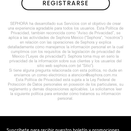
REGISTRARSE
N
BEAUTY OF JOSEON
BRONCEADORES Y
O
AUTOBRONCEADORES
SEPHORA ha desarrollado sus Servicios con el objetivo de crear
BENEFIT COSMETICS
una experiencia agradable para todos los usuarios. Esta Política de
P
Privacidad, también reconocida como “Aviso de Privacidad”, se
TRATAMIENTOS PARA LABIOS
aplica a las actividades de Sephora México ("Sephora", "nosotros")
Q
en relación con las operaciones de Sephora y explica
BILLIE EILISH
detalladamente cómo manejamos la información personal en la cual
cumplimos con los requisitos de la legislación de privacidad de
R
HERRAMIENTAS DE ALTA
México ("Leyes de privacidad"). Sephora toma muy en serio la
privacidad de la información sobre sus clientes y los usuarios del
TECNOLOGÍA
BIODANCE
sitio web sephora.com (el "Sitio").
S
Si tiene alguna pregunta relacionada con esta política, no dude en
enviarnos un correo electrónico a atencion@sephora.com.mx
Esta Política de Privacidad está sujeta a la Ley Federal de
T
SETS DE VALOR & PARA
BRIOGEO
Protección de Datos personales en posesión de los particulares, su
REGALAR
reglamento y demás disposiciones aplicables. Le solicitamos leer
la siguiente política para entender cómo tratamos su información
U
personal.
BUMBLE AND BUMBLE
V
TAMAÑOS DE VIAJE
W
BURBERRY
BAÑO Y CUERPO
Suscríbete para recibir nuestro boletín y promociones