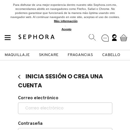
Para disfrutar de una mejor experiencia dentro nuestro sitio Sephora.com.mx,
recomendamos abrirlo en navegadores como Firefox, Safari o Chrome. No
podemos garantizar que funcionará de la manera más óptima usando otro
navegador web. Al continuar navegando en este sitio, aceptas el uso de cookies.
Más información
.
Acepto
MAQUILLAJE
SKINCARE
FRAGANCIAS
CABELLO
SEPHORA COLLECTION
Fragancias
Maquillaje
Skincare
Cabello
Marcas
INICIA SESIÓN O CREA UNA
VER
VER
VER
VER
VER
VER
CUENTA
A
Correo electrónico
ROSTRO
PRODUCTOS ESPECIALIZADOS
MUJER
SETS DE VALOR & PARA
MAQUILLAJE
ADIDAS
REGALAR
B
MEJILLAS
SKINCARE COREANO
HOMBRE
CUIDADO DE LA PIEL
AESTURA
C
Contraseña
TAMAÑOS DE VIAJE