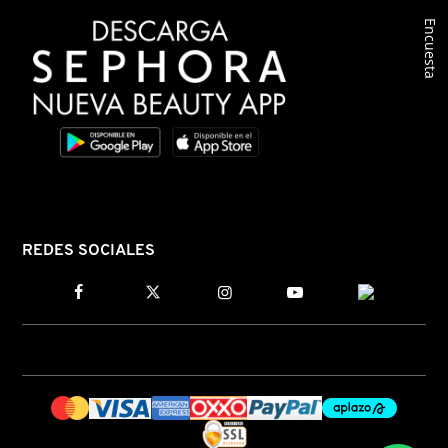
Encuesta
COMMODITY
DERMALOGICA
DIOR
DIOR BACKSTAGE
REDES SOCIALES
DOLCE&GABBANA
DR. DENNIS GROSS SKINCARE
DR. JART+