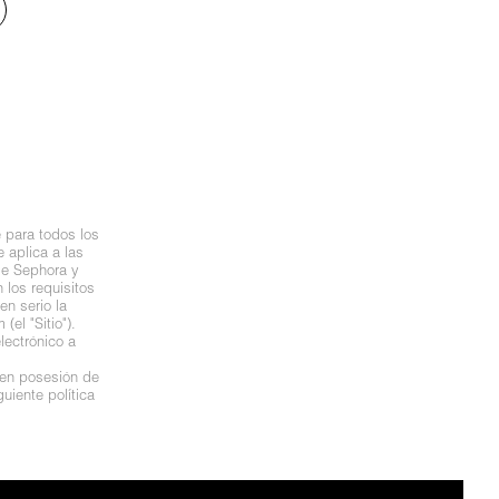
 para todos los
 aplica a las
de Sephora y
los requisitos
n serio la
el "Sitio").
lectrónico a
 en posesión de
uiente política