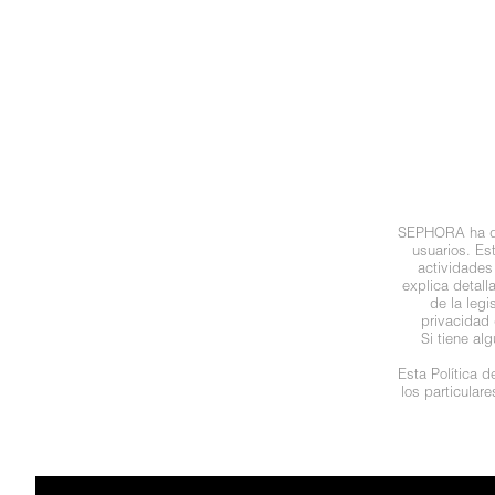
N
BEAUTY OF JOSEON
BRONCEADORES Y
O
AUTOBRONCEADORES
BENEFIT COSMETICS
P
TRATAMIENTOS PARA LABIOS
Q
BILLIE EILISH
R
HERRAMIENTAS DE ALTA
SEPHORA ha des
TECNOLOGÍA
BIODANCE
usuarios. Es
S
actividades
explica detal
de la leg
T
SETS DE VALOR & PARA
BRIOGEO
privacidad 
REGALAR
Si tiene al
U
Esta Política 
BUMBLE AND BUMBLE
los particular
V
TAMAÑOS DE VIAJE
W
BURBERRY
BAÑO Y CUERPO