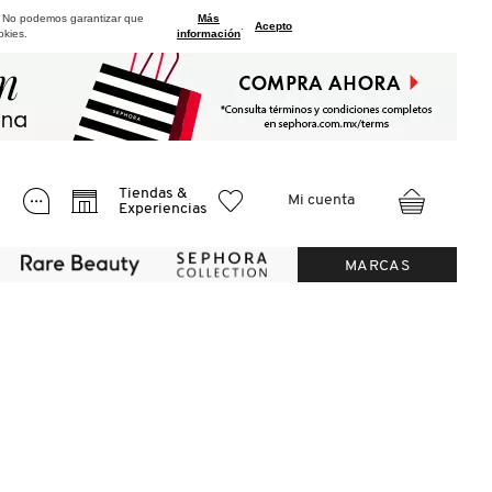
. No podemos garantizar que
Más
.
Acepto
okies.
información
Tiendas &
Mi cuenta
Experiencias
MARCAS