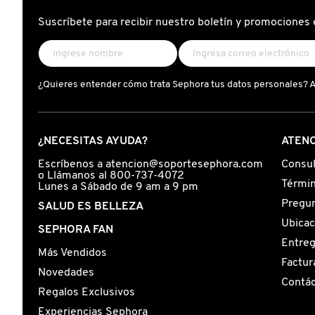
X
Suscríbete para recibir nuestro boletín y promociones 
CALVIN KLEIN
INGREDIENTES ACTIVOS DE
Y
SKINCARE
CAROLINA HERRERA
Z
¿Quieres entender cómo trata Sephora tus datos personales? 
#
CAUDALIE
¿NECESITAS AYUDA?
ATENC
CHANEL
Escríbenos a atencion@soportesephora.com
Consul
o Llámanos al 800-737-4072
Términ
Lunes a Sábado de 9 am a 9 pm
Pregun
SALUD ES BELLEZA
CHARLOTTE TILBURY
Ubicac
SEPHORA FAN
Entre
Más Vendidos
CLARINS
Factur
Novedades
Contá
Regalos Exclusivos
CLINIQUE
Experiencias Sephora