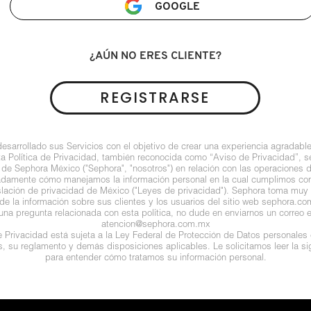
GOOGLE
¿AÚN NO ERES CLIENTE?
REGISTRARSE
arrollado sus Servicios con el objetivo de crear una experiencia agradable
ta Política de Privacidad, también reconocida como “Aviso de Privacidad”, se
 de Sephora México ("Sephora", "nosotros") en relación con las operaciones 
ladamente cómo manejamos la información personal en la cual cumplimos con 
islación de privacidad de México ("Leyes de privacidad"). Sephora toma muy e
de la información sobre sus clientes y los usuarios del sitio web sephora.com (
guna pregunta relacionada con esta política, no dude en enviarnos un correo e
atencion@sephora.com.mx
de Privacidad está sujeta a la Ley Federal de Protección de Datos personales
es, su reglamento y demás disposiciones aplicables. Le solicitamos leer la sig
para entender cómo tratamos su información personal.