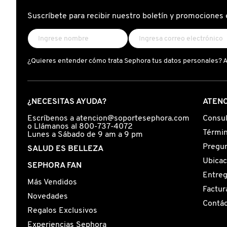
X
Suscríbete para recibir nuestro boletín y promociones 
CALVIN KLEIN
INGREDIENTES ACTIVOS DE
Y
SKINCARE
CAROLINA HERRERA
Z
¿Quieres entender cómo trata Sephora tus datos personales? 
#
CAUDALIE
¿NECESITAS AYUDA?
ATENC
CHANEL
Escríbenos a atencion@soportesephora.com
Consul
o Llámanos al 800-737-4072
Términ
Lunes a Sábado de 9 am a 9 pm
Pregun
SALUD ES BELLEZA
CHARLOTTE TILBURY
Ubicac
SEPHORA FAN
Entre
Más Vendidos
CLARINS
Factur
Novedades
Contá
Regalos Exclusivos
CLINIQUE
Experiencias Sephora