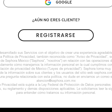
GOOGLE
¿AÚN NO ERES CLIENTE?
REGISTRARSE
arrollado sus Servicios con el objetivo de crear una experiencia agradable
ta Política de Privacidad, también reconocida como “Aviso de Privacidad”, se
 de Sephora México ("Sephora", "nosotros") en relación con las operaciones 
ladamente cómo manejamos la información personal en la cual cumplimos con 
islación de privacidad de México ("Leyes de privacidad"). Sephora toma muy e
de la información sobre sus clientes y los usuarios del sitio web sephora.com (
guna pregunta relacionada con esta política, no dude en enviarnos un correo e
atencion@sephora.com.mx
de Privacidad está sujeta a la Ley Federal de Protección de Datos personales
es, su reglamento y demás disposiciones aplicables. Le solicitamos leer la sig
para entender cómo tratamos su información personal.