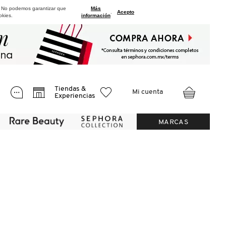
. No podemos garantizar que
Más
.
Acepto
okies.
información
Tiendas &
Mi cuenta
Experiencias
MARCAS