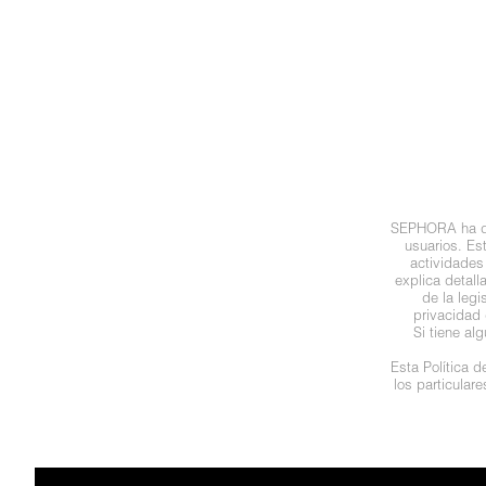
N
BEAUTY OF JOSEON
BRONCEADORES Y
O
AUTOBRONCEADORES
BENEFIT COSMETICS
P
TRATAMIENTOS PARA LABIOS
Q
BILLIE EILISH
R
HERRAMIENTAS DE ALTA
SEPHORA ha des
TECNOLOGÍA
BIODANCE
usuarios. Es
S
actividades
explica detal
de la leg
T
SETS DE VALOR & PARA
BRIOGEO
privacidad 
REGALAR
Si tiene al
U
Esta Política 
BUMBLE AND BUMBLE
los particular
V
TAMAÑOS DE VIAJE
W
BURBERRY
BAÑO Y CUERPO