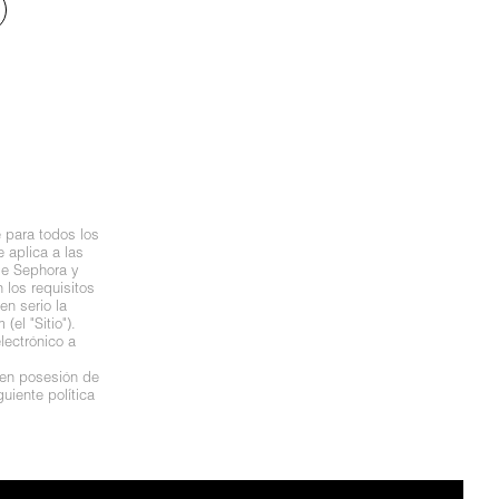
 para todos los
 aplica a las
de Sephora y
los requisitos
n serio la
el "Sitio").
lectrónico a
 en posesión de
uiente política