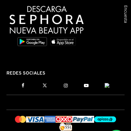
Encuesta
COMMODITY
DERMALOGICA
DIOR
DIOR BACKSTAGE
REDES SOCIALES
DOLCE&GABBANA
DR. DENNIS GROSS SKINCARE
DR. JART+