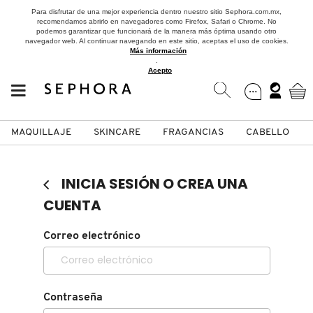
Para disfrutar de una mejor experiencia dentro nuestro sitio Sephora.com.mx,
recomendamos abrirlo en navegadores como Firefox, Safari o Chrome. No
podemos garantizar que funcionará de la manera más óptima usando otro
navegador web. Al continuar navegando en este sitio, aceptas el uso de cookies.
Más información
.
Acepto
MAQUILLAJE
SKINCARE
FRAGANCIAS
CABELLO
SEPHORA COLLECTION
Fragancias
Maquillaje
Skincare
Cabello
Marcas
INICIA SESIÓN O CREA UNA
VER
VER
VER
VER
VER
VER
CUENTA
A
Correo electrónico
ROSTRO
PRODUCTOS ESPECIALIZADOS
MUJER
SETS DE VALOR & PARA
MAQUILLAJE
ADIDAS
REGALAR
B
MEJILLAS
SKINCARE COREANO
HOMBRE
CUIDADO DE LA PIEL
AESTURA
C
Contraseña
TAMAÑOS DE VIAJE