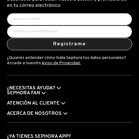
X
en tu correo electrónico
CALVIN KLEIN
INGREDIENTES ACTIVOS DE
Y
SKINCARE
CAROLINA HERRERA
Z
Registrame
#
CAUDALIE
¿Quieres entender cómo trata Sephora tus datos personales?
Accede a nuestro
Aviso de Privacidad.
CHANEL
¿NECESITAS AYUDA?
CHARLOTTE TILBURY
SEPHORA FAN
ATENCIÓN AL CLIENTE
CLARINS
ACERCA DE NOSOTROS
CLINIQUE
¿YA TIENES SEPHORA APP?