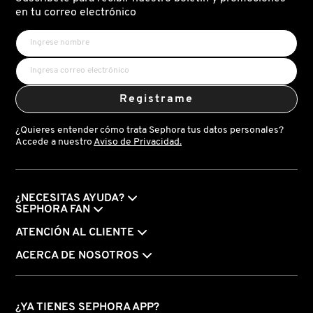
X
en tu correo electrónico
CALVIN KLEIN
INGREDIENTES ACTIVOS DE
Y
SKINCARE
CAROLINA HERRERA
Z
Registrame
#
CAUDALIE
¿Quieres entender cómo trata Sephora tus datos personales?
Accede a nuestro
Aviso de Privacidad.
CHANEL
¿NECESITAS AYUDA?
CHARLOTTE TILBURY
SEPHORA FAN
ATENCIÓN AL CLIENTE
CLARINS
ACERCA DE NOSOTROS
CLINIQUE
¿YA TIENES SEPHORA APP?