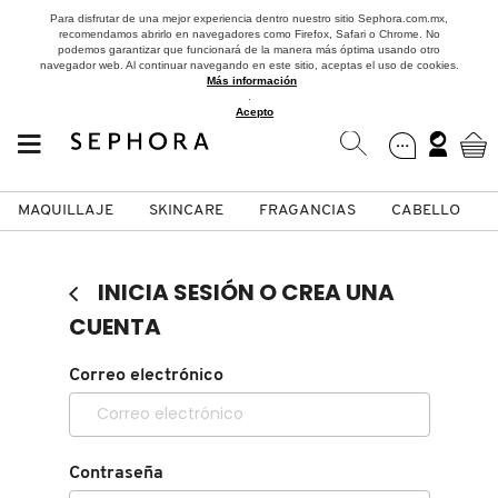
Para disfrutar de una mejor experiencia dentro nuestro sitio Sephora.com.mx,
recomendamos abrirlo en navegadores como Firefox, Safari o Chrome. No
podemos garantizar que funcionará de la manera más óptima usando otro
navegador web. Al continuar navegando en este sitio, aceptas el uso de cookies.
Más información
.
Acepto
MAQUILLAJE
SKINCARE
FRAGANCIAS
CABELLO
SEPHORA COLLECTION
Fragancias
Maquillaje
Skincare
Cabello
Marcas
INICIA SESIÓN O CREA UNA
VER
VER
VER
VER
VER
VER
CUENTA
A
Correo electrónico
ROSTRO
PRODUCTOS ESPECIALIZADOS
MUJER
SETS DE VALOR & PARA
MAQUILLAJE
ADIDAS
REGALAR
B
MEJILLAS
SKINCARE COREANO
HOMBRE
CUIDADO DE LA PIEL
AESTURA
C
Contraseña
TAMAÑOS DE VIAJE