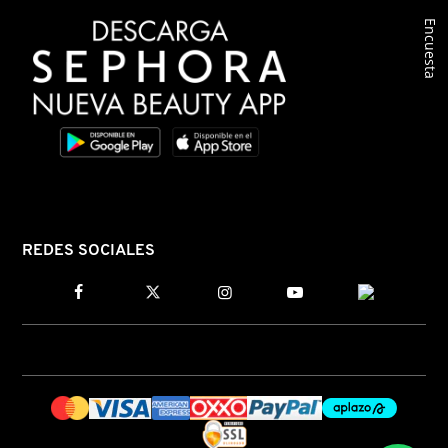
Encuesta
COMMODITY
DERMALOGICA
DIOR
DIOR BACKSTAGE
REDES SOCIALES
DOLCE&GABBANA
DR. DENNIS GROSS SKINCARE
DR. JART+