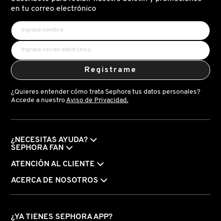
X
en tu correo electrónico
CALVIN KLEIN
INGREDIENTES ACTIVOS DE
Y
SKINCARE
CAROLINA HERRERA
Z
Registrame
#
CAUDALIE
¿Quieres entender cómo trata Sephora tus datos personales?
Accede a nuestro
Aviso de Privacidad.
CHANEL
¿NECESITAS AYUDA?
CHARLOTTE TILBURY
SEPHORA FAN
ATENCIÓN AL CLIENTE
CLARINS
ACERCA DE NOSOTROS
CLINIQUE
¿YA TIENES SEPHORA APP?