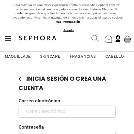
Para disfrutar de una mejor experiencia dentro nuestro sitio Sephora.com.mx,
recomendamos abrirlo en navegadores como Firefox, Safari o Chrome. No
podemos garantizar que funcionará de la manera más óptima usando otro
navegador web. Al continuar navegando en este sitio, aceptas el uso de cookies.
Más información
.
Acepto
MAQUILLAJE
SKINCARE
FRAGANCIAS
CABELLO
SEPHORA COLLECTION
Fragancias
Maquillaje
Skincare
Cabello
Marcas
INICIA SESIÓN O CREA UNA
VER
VER
VER
VER
VER
VER
CUENTA
A
Correo electrónico
ROSTRO
PRODUCTOS ESPECIALIZADOS
MUJER
SETS DE VALOR & PARA
MAQUILLAJE
ADIDAS
REGALAR
B
MEJILLAS
SKINCARE COREANO
HOMBRE
CUIDADO DE LA PIEL
AESTURA
C
Contraseña
TAMAÑOS DE VIAJE