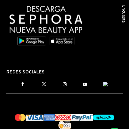
Encuesta
COMMODITY
DERMALOGICA
DIOR
DIOR BACKSTAGE
REDES SOCIALES
DOLCE&GABBANA
DR. DENNIS GROSS SKINCARE
DR. JART+