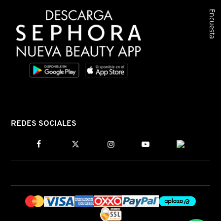
Encuesta
COMMODITY
DERMALOGICA
DIOR
DIOR BACKSTAGE
REDES SOCIALES
DOLCE&GABBANA
DR. DENNIS GROSS SKINCARE
DR. JART+