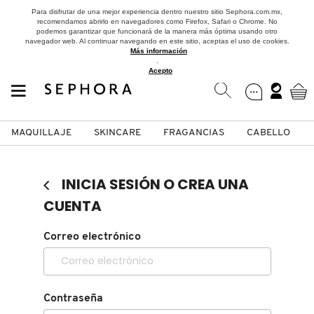
Para disfrutar de una mejor experiencia dentro nuestro sitio Sephora.com.mx,
recomendamos abrirlo en navegadores como Firefox, Safari o Chrome. No
podemos garantizar que funcionará de la manera más óptima usando otro
navegador web. Al continuar navegando en este sitio, aceptas el uso de cookies.
Más información
.
Acepto
MAQUILLAJE
SKINCARE
FRAGANCIAS
CABELLO
SEPHORA COLLECTION
Fragancias
Maquillaje
Skincare
Cabello
Marcas
INICIA SESIÓN O CREA UNA
VER
VER
VER
VER
VER
VER
CUENTA
A
Correo electrónico
ROSTRO
PRODUCTOS ESPECIALIZADOS
MUJER
SETS DE VALOR & PARA
MAQUILLAJE
ADIDAS
REGALAR
B
MEJILLAS
SKINCARE COREANO
HOMBRE
CUIDADO DE LA PIEL
AESTURA
C
Contraseña
TAMAÑOS DE VIAJE