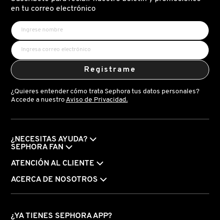
X
en tu correo electrónico
CALVIN KLEIN
INGREDIENTES ACTIVOS DE
Y
SKINCARE
CAROLINA HERRERA
Z
Registrame
#
CAUDALIE
¿Quieres entender cómo trata Sephora tus datos personales?
Accede a nuestro
Aviso de Privacidad.
CHANEL
¿NECESITAS AYUDA?
CHARLOTTE TILBURY
SEPHORA FAN
ATENCIÓN AL CLIENTE
CLARINS
ACERCA DE NOSOTROS
CLINIQUE
¿YA TIENES SEPHORA APP?