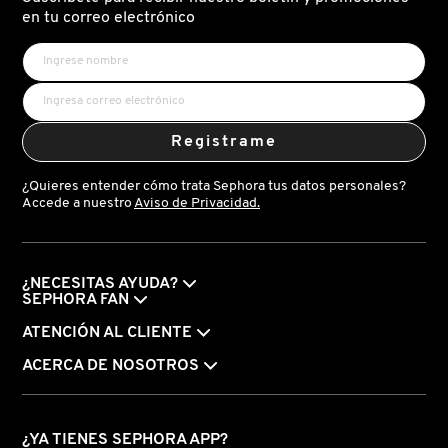
X
en tu correo electrónico
CALVIN KLEIN
INGREDIENTES ACTIVOS DE
Y
SKINCARE
CAROLINA HERRERA
Z
Registrame
#
CAUDALIE
¿Quieres entender cómo trata Sephora tus datos personales?
Accede a nuestro
Aviso de Privacidad.
CHANEL
¿NECESITAS AYUDA?
CHARLOTTE TILBURY
SEPHORA FAN
ATENCIÓN AL CLIENTE
CLARINS
ACERCA DE NOSOTROS
CLINIQUE
¿YA TIENES SEPHORA APP?