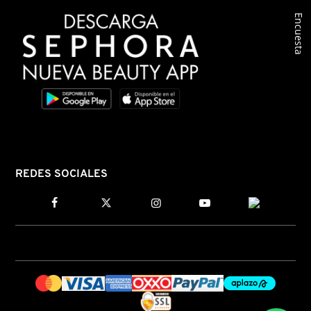
Encuesta
COMMODITY
DERMALOGICA
DIOR
DIOR BACKSTAGE
REDES SOCIALES
DOLCE&GABBANA
DR. DENNIS GROSS SKINCARE
DR. JART+