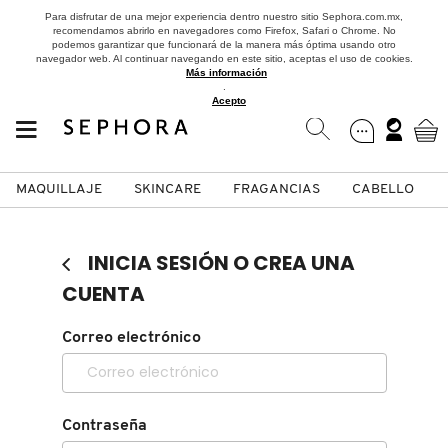
Para disfrutar de una mejor experiencia dentro nuestro sitio Sephora.com.mx,
recomendamos abrirlo en navegadores como Firefox, Safari o Chrome. No
podemos garantizar que funcionará de la manera más óptima usando otro
navegador web. Al continuar navegando en este sitio, aceptas el uso de cookies.
Más información
.
Acepto
MAQUILLAJE
SKINCARE
FRAGANCIAS
CABELLO
SEPHORA COLLECTION
Fragancias
Maquillaje
Skincare
Cabello
Marcas
INICIA SESIÓN O CREA UNA
VER
VER
VER
VER
VER
VER
CUENTA
A
Correo electrónico
ROSTRO
PRODUCTOS ESPECIALIZADOS
MUJER
SETS DE VALOR & PARA
MAQUILLAJE
ADIDAS
REGALAR
B
MEJILLAS
SKINCARE COREANO
HOMBRE
CUIDADO DE LA PIEL
AESTURA
C
Contraseña
TAMAÑOS DE VIAJE