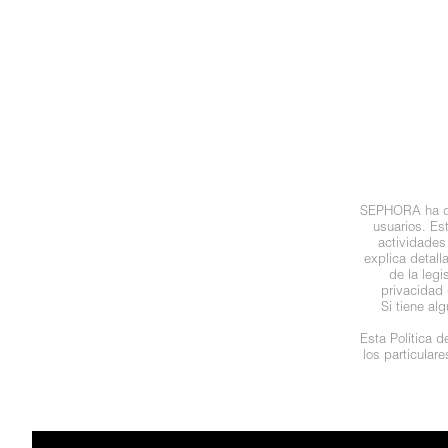
N
BEAUTY OF JOSEON
BRONCEADORES Y
O
AUTOBRONCEADORES
BENEFIT COSMETICS
P
TRATAMIENTOS PARA LABIOS
Q
BILLIE EILISH
R
HERRAMIENTAS DE ALTA
SEPHORA ha des
TECNOLOGÍA
BIODANCE
usuarios. Es
S
actividades
explica detal
de la leg
T
SETS DE VALOR & PARA
BRIOGEO
privacidad 
REGALAR
Si tiene al
U
Esta Política 
BUMBLE AND BUMBLE
los particular
V
TAMAÑOS DE VIAJE
W
BURBERRY
BAÑO Y CUERPO