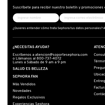
X
Suscríbete para recibir nuestro boletín y promociones 
CALVIN KLEIN
INGREDIENTES ACTIVOS DE
Y
SKINCARE
CAROLINA HERRERA
Z
¿Quieres entender cómo trata Sephora tus datos personales? 
#
CAUDALIE
¿NECESITAS AYUDA?
ATENC
CHANEL
Escríbenos a atencion@soportesephora.com
Consul
o Llámanos al 800-737-4072
Términ
Lunes a Sábado de 9 am a 9 pm
Pregun
SALUD ES BELLEZA
CHARLOTTE TILBURY
Ubicac
SEPHORA FAN
Entre
Más Vendidos
CLARINS
Factur
Novedades
Contá
Regalos Exclusivos
CLINIQUE
Experiencias Sephora