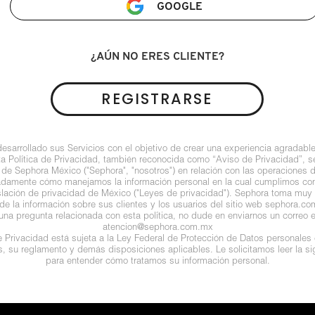
GOOGLE
¿AÚN NO ERES CLIENTE?
REGISTRARSE
arrollado sus Servicios con el objetivo de crear una experiencia agradable
ta Política de Privacidad, también reconocida como “Aviso de Privacidad”, se
 de Sephora México ("Sephora", "nosotros") en relación con las operaciones 
ladamente cómo manejamos la información personal en la cual cumplimos con 
islación de privacidad de México ("Leyes de privacidad"). Sephora toma muy e
de la información sobre sus clientes y los usuarios del sitio web sephora.com (
guna pregunta relacionada con esta política, no dude en enviarnos un correo e
atencion@sephora.com.mx
de Privacidad está sujeta a la Ley Federal de Protección de Datos personales
es, su reglamento y demás disposiciones aplicables. Le solicitamos leer la sig
para entender cómo tratamos su información personal.