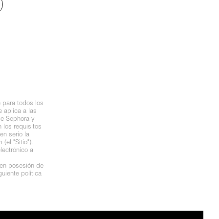
 para todos los
 aplica a las
de Sephora y
los requisitos
n serio la
el "Sitio").
lectrónico a
 en posesión de
uiente política