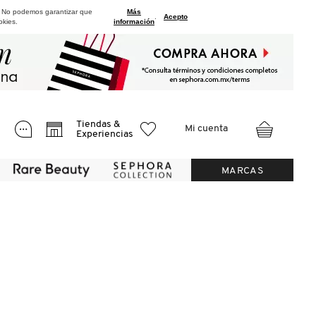
. No podemos garantizar que
Más
.
Acepto
okies.
información
Tiendas &
Mi cuenta
Experiencias
MARCAS