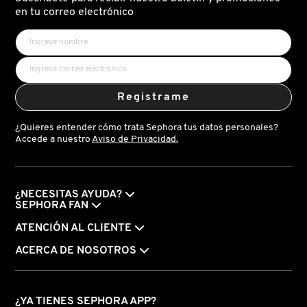
X
en tu correo electrónico
CALVIN KLEIN
INGREDIENTES ACTIVOS DE
Y
SKINCARE
CAROLINA HERRERA
Z
Registrame
#
CAUDALIE
¿Quieres entender cómo trata Sephora tus datos personales?
Accede a nuestro
Aviso de Privacidad.
CHANEL
¿NECESITAS AYUDA?
CHARLOTTE TILBURY
SEPHORA FAN
ATENCIÓN AL CLIENTE
CLARINS
ACERCA DE NOSOTROS
CLINIQUE
¿YA TIENES SEPHORA APP?