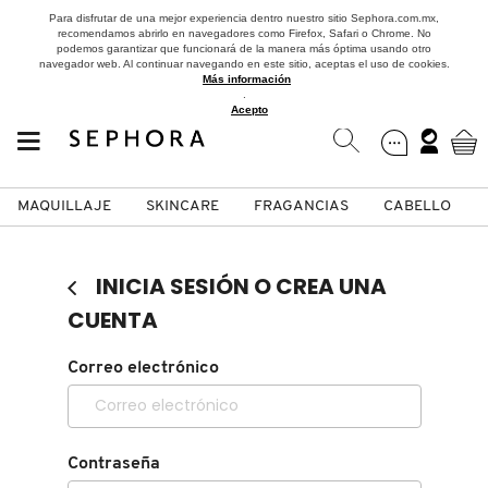
Para disfrutar de una mejor experiencia dentro nuestro sitio Sephora.com.mx,
recomendamos abrirlo en navegadores como Firefox, Safari o Chrome. No
podemos garantizar que funcionará de la manera más óptima usando otro
navegador web. Al continuar navegando en este sitio, aceptas el uso de cookies.
Más información
.
Acepto
MAQUILLAJE
SKINCARE
FRAGANCIAS
CABELLO
SEPHORA COLLECTION
Fragancias
Maquillaje
Skincare
Cabello
Marcas
INICIA SESIÓN O CREA UNA
VER
VER
VER
VER
VER
VER
CUENTA
A
Correo electrónico
ROSTRO
PRODUCTOS ESPECIALIZADOS
MUJER
SETS DE VALOR & PARA
MAQUILLAJE
ADIDAS
REGALAR
B
MEJILLAS
SKINCARE COREANO
HOMBRE
CUIDADO DE LA PIEL
AESTURA
C
Contraseña
TAMAÑOS DE VIAJE