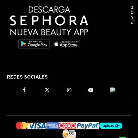
Encuesta
COMMODITY
DERMALOGICA
DIOR
DIOR BACKSTAGE
REDES SOCIALES
DOLCE&GABBANA
DR. DENNIS GROSS SKINCARE
DR. JART+