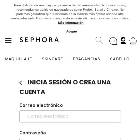
Para disfrutar de una mejor experiencia dentro nuestro sitio Sephora.com.mx,
recomendamos abrirlo en navegadores como Firefox, Safari o Chrome. No
podemos garantizar que funcionará de la manera más óptima usando otro
navegador web. Al continuar navegando en este sitio, aceptas el uso de cookies.
Más información
.
Acepto
MAQUILLAJE
SKINCARE
FRAGANCIAS
CABELLO
SEPHORA COLLECTION
Fragancias
Maquillaje
Skincare
Cabello
Marcas
INICIA SESIÓN O CREA UNA
VER
VER
VER
VER
VER
VER
CUENTA
A
Correo electrónico
ROSTRO
PRODUCTOS ESPECIALIZADOS
MUJER
SETS DE VALOR & PARA
MAQUILLAJE
ADIDAS
REGALAR
B
MEJILLAS
SKINCARE COREANO
HOMBRE
CUIDADO DE LA PIEL
AESTURA
C
Contraseña
TAMAÑOS DE VIAJE