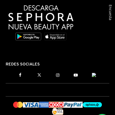
Encuesta
COMMODITY
DERMALOGICA
DIOR
DIOR BACKSTAGE
REDES SOCIALES
DOLCE&GABBANA
DR. DENNIS GROSS SKINCARE
DR. JART+