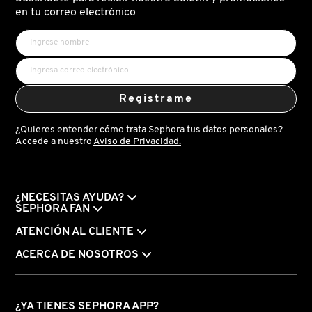
X
en tu correo electrónico
CALVIN KLEIN
INGREDIENTES ACTIVOS DE
Y
SKINCARE
CAROLINA HERRERA
Z
Registrame
#
CAUDALIE
¿Quieres entender cómo trata Sephora tus datos personales?
Accede a nuestro
Aviso de Privacidad.
CHANEL
¿NECESITAS AYUDA?
CHARLOTTE TILBURY
SEPHORA FAN
ATENCIÓN AL CLIENTE
CLARINS
ACERCA DE NOSOTROS
CLINIQUE
¿YA TIENES SEPHORA APP?