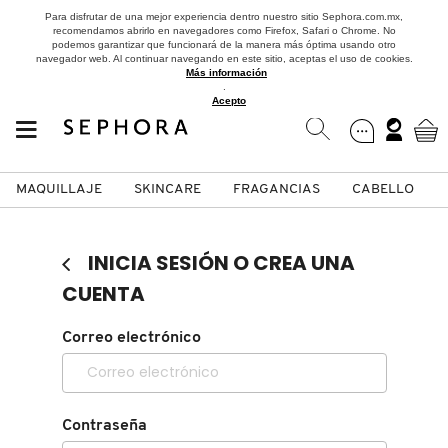
Para disfrutar de una mejor experiencia dentro nuestro sitio Sephora.com.mx,
recomendamos abrirlo en navegadores como Firefox, Safari o Chrome. No
podemos garantizar que funcionará de la manera más óptima usando otro
navegador web. Al continuar navegando en este sitio, aceptas el uso de cookies.
Más información
.
Acepto
MAQUILLAJE
SKINCARE
FRAGANCIAS
CABELLO
SEPHORA COLLECTION
Fragancias
Maquillaje
Skincare
Cabello
Marcas
INICIA SESIÓN O CREA UNA
VER
VER
VER
VER
VER
VER
CUENTA
A
Correo electrónico
ROSTRO
PRODUCTOS ESPECIALIZADOS
MUJER
SETS DE VALOR & PARA
MAQUILLAJE
ADIDAS
REGALAR
B
MEJILLAS
SKINCARE COREANO
HOMBRE
CUIDADO DE LA PIEL
AESTURA
C
Contraseña
TAMAÑOS DE VIAJE