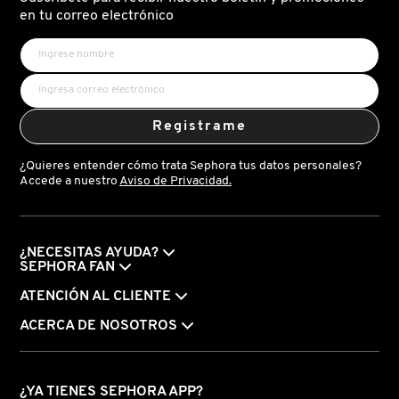
X
en tu correo electrónico
CALVIN KLEIN
INGREDIENTES ACTIVOS DE
Y
SKINCARE
CAROLINA HERRERA
Z
Registrame
#
CAUDALIE
¿Quieres entender cómo trata Sephora tus datos personales?
Accede a nuestro
Aviso de Privacidad.
CHANEL
¿NECESITAS AYUDA?
CHARLOTTE TILBURY
SEPHORA FAN
ATENCIÓN AL CLIENTE
CLARINS
ACERCA DE NOSOTROS
CLINIQUE
¿YA TIENES SEPHORA APP?