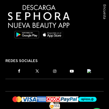
Encuesta
COMMODITY
DERMALOGICA
DIOR
DIOR BACKSTAGE
REDES SOCIALES
DOLCE&GABBANA
DR. DENNIS GROSS SKINCARE
DR. JART+