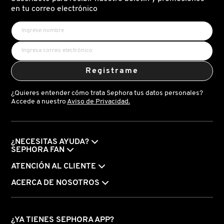
X
en tu correo electrónico
CALVIN KLEIN
INGREDIENTES ACTIVOS DE
Y
SKINCARE
CAROLINA HERRERA
Z
Registrame
#
CAUDALIE
¿Quieres entender cómo trata Sephora tus datos personales?
Accede a nuestro
Aviso de Privacidad.
CHANEL
¿NECESITAS AYUDA?
CHARLOTTE TILBURY
SEPHORA FAN
ATENCIÓN AL CLIENTE
CLARINS
ACERCA DE NOSOTROS
CLINIQUE
¿YA TIENES SEPHORA APP?