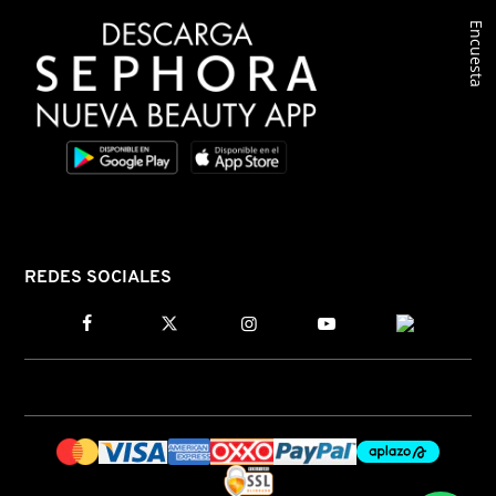
Encuesta
COMMODITY
DERMALOGICA
DIOR
DIOR BACKSTAGE
REDES SOCIALES
DOLCE&GABBANA
DR. DENNIS GROSS SKINCARE
DR. JART+