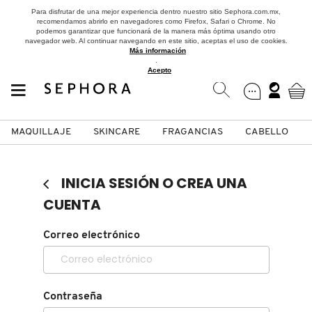
Para disfrutar de una mejor experiencia dentro nuestro sitio Sephora.com.mx,
recomendamos abrirlo en navegadores como Firefox, Safari o Chrome. No
podemos garantizar que funcionará de la manera más óptima usando otro
navegador web. Al continuar navegando en este sitio, aceptas el uso de cookies.
Más información
.
Acepto
MAQUILLAJE
SKINCARE
FRAGANCIAS
CABELLO
SEPHORA COLLECTION
Fragancias
Maquillaje
Skincare
Cabello
Marcas
INICIA SESIÓN O CREA UNA
VER
VER
VER
VER
VER
VER
CUENTA
A
Correo electrónico
ROSTRO
PRODUCTOS ESPECIALIZADOS
MUJER
SETS DE VALOR & PARA
MAQUILLAJE
ADIDAS
REGALAR
B
MEJILLAS
SKINCARE COREANO
HOMBRE
CUIDADO DE LA PIEL
AESTURA
C
Contraseña
TAMAÑOS DE VIAJE