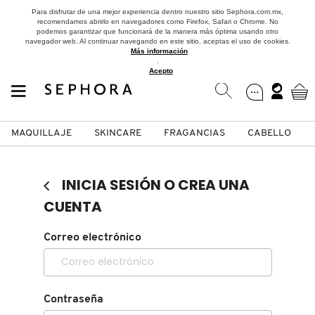
Para disfrutar de una mejor experiencia dentro nuestro sitio Sephora.com.mx,
recomendamos abrirlo en navegadores como Firefox, Safari o Chrome. No
podemos garantizar que funcionará de la manera más óptima usando otro
navegador web. Al continuar navegando en este sitio, aceptas el uso de cookies.
Más información
.
Acepto
MAQUILLAJE
SKINCARE
FRAGANCIAS
CABELLO
SEPHORA COLLECTION
Fragancias
Maquillaje
Skincare
Cabello
Marcas
INICIA SESIÓN O CREA UNA
VER
VER
VER
VER
VER
VER
CUENTA
A
Correo electrónico
ROSTRO
PRODUCTOS ESPECIALIZADOS
MUJER
SETS DE VALOR & PARA
MAQUILLAJE
ADIDAS
REGALAR
B
MEJILLAS
SKINCARE COREANO
HOMBRE
CUIDADO DE LA PIEL
AESTURA
C
Contraseña
TAMAÑOS DE VIAJE