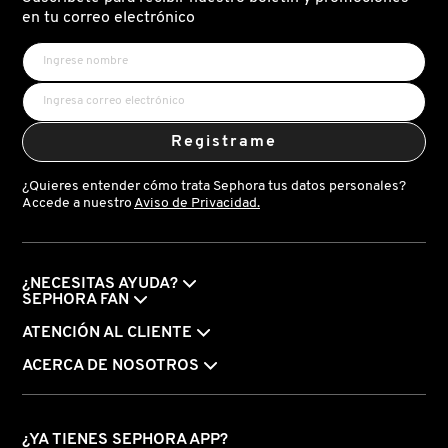
X
en tu correo electrónico
CALVIN KLEIN
INGREDIENTES ACTIVOS DE
Y
SKINCARE
CAROLINA HERRERA
Z
Registrame
#
CAUDALIE
¿Quieres entender cómo trata Sephora tus datos personales?
Accede a nuestro
Aviso de Privacidad.
CHANEL
¿NECESITAS AYUDA?
CHARLOTTE TILBURY
SEPHORA FAN
ATENCIÓN AL CLIENTE
CLARINS
ACERCA DE NOSOTROS
CLINIQUE
¿YA TIENES SEPHORA APP?