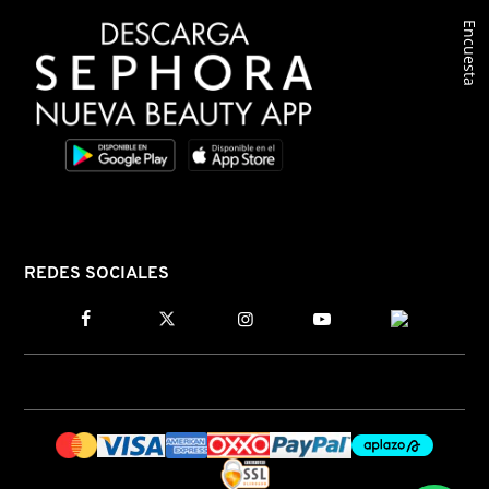
Encuesta
COMMODITY
DERMALOGICA
DIOR
DIOR BACKSTAGE
REDES SOCIALES
DOLCE&GABBANA
DR. DENNIS GROSS SKINCARE
DR. JART+