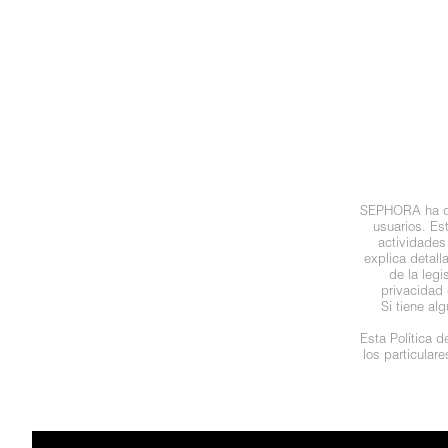
N
BEAUTY OF JOSEON
BRONCEADORES Y
O
AUTOBRONCEADORES
BENEFIT COSMETICS
P
TRATAMIENTOS PARA LABIOS
Q
BILLIE EILISH
R
HERRAMIENTAS DE ALTA
SEPHORA ha des
TECNOLOGÍA
BIODANCE
usuarios. Es
S
actividades
explica detal
de la leg
T
SETS DE VALOR & PARA
BRIOGEO
privacidad 
REGALAR
Si tiene al
U
Esta Política 
BUMBLE AND BUMBLE
los particular
V
TAMAÑOS DE VIAJE
W
BURBERRY
BAÑO Y CUERPO