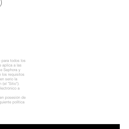
 para todos los
 aplica a las
de Sephora y
los requisitos
n serio la
el "Sitio").
lectrónico a
 en posesión de
uiente política