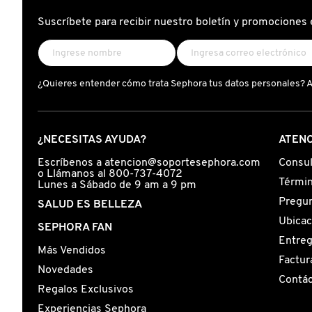
X
Suscríbete para recibir nuestro boletín y promociones 
CALVIN KLEIN
INGREDIENTES ACTIVOS DE
Y
SKINCARE
CAROLINA HERRERA
Z
¿Quieres entender cómo trata Sephora tus datos personales? 
#
CAUDALIE
¿NECESITAS AYUDA?
ATENC
CHANEL
Escríbenos a atencion@soportesephora.com
Consul
o Llámanos al 800-737-4072
Términ
Lunes a Sábado de 9 am a 9 pm
Pregun
SALUD ES BELLEZA
CHARLOTTE TILBURY
Ubicac
SEPHORA FAN
Entre
Más Vendidos
CLARINS
Factur
Novedades
Contá
Regalos Exclusivos
CLINIQUE
Experiencias Sephora