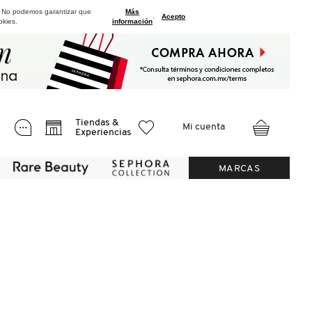
. No podemos garantizar que
Más
.
Acepto
okies.
información
Tiendas &
Mi cuenta
Experiencias
MARCAS