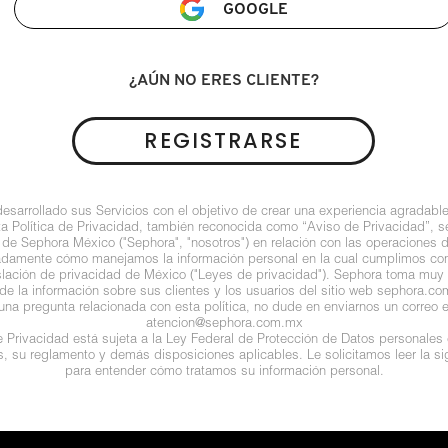
GOOGLE
¿AÚN NO ERES CLIENTE?
REGISTRARSE
arrollado sus Servicios con el objetivo de crear una experiencia agradable
ta Política de Privacidad, también reconocida como “Aviso de Privacidad”, se
 de Sephora México ("Sephora", "nosotros") en relación con las operaciones 
ladamente cómo manejamos la información personal en la cual cumplimos con 
islación de privacidad de México ("Leyes de privacidad"). Sephora toma muy e
de la información sobre sus clientes y los usuarios del sitio web sephora.com (
guna pregunta relacionada con esta política, no dude en enviarnos un correo e
atencion@sephora.com.mx
de Privacidad está sujeta a la Ley Federal de Protección de Datos personales
es, su reglamento y demás disposiciones aplicables. Le solicitamos leer la sig
para entender cómo tratamos su información personal.