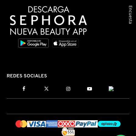
Encuesta
COMMODITY
DERMALOGICA
DIOR
DIOR BACKSTAGE
REDES SOCIALES
DOLCE&GABBANA
DR. DENNIS GROSS SKINCARE
DR. JART+