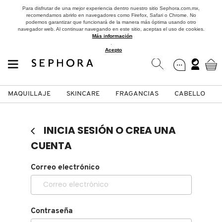
Para disfrutar de una mejor experiencia dentro nuestro sitio Sephora.com.mx,
recomendamos abrirlo en navegadores como Firefox, Safari o Chrome. No
podemos garantizar que funcionará de la manera más óptima usando otro
navegador web. Al continuar navegando en este sitio, aceptas el uso de cookies.
Más información
.
Acepto
MAQUILLAJE
SKINCARE
FRAGANCIAS
CABELLO
SEPHORA COLLECTION
Fragancias
Maquillaje
Skincare
Cabello
Marcas
INICIA SESIÓN O CREA UNA
VER
VER
VER
VER
VER
VER
CUENTA
A
Correo electrónico
ROSTRO
PRODUCTOS ESPECIALIZADOS
MUJER
SETS DE VALOR & PARA
MAQUILLAJE
ADIDAS
REGALAR
B
MEJILLAS
SKINCARE COREANO
HOMBRE
CUIDADO DE LA PIEL
AESTURA
C
Contraseña
TAMAÑOS DE VIAJE