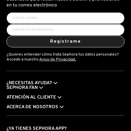
X
en tu correo electrónico
CALVIN KLEIN
INGREDIENTES ACTIVOS DE
Y
SKINCARE
CAROLINA HERRERA
Z
Registrame
#
CAUDALIE
¿Quieres entender cómo trata Sephora tus datos personales?
Accede a nuestro
Aviso de Privacidad.
CHANEL
¿NECESITAS AYUDA?
CHARLOTTE TILBURY
SEPHORA FAN
ATENCIÓN AL CLIENTE
CLARINS
ACERCA DE NOSOTROS
CLINIQUE
¿YA TIENES SEPHORA APP?