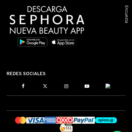
Encuesta
COMMODITY
DERMALOGICA
DIOR
DIOR BACKSTAGE
REDES SOCIALES
DOLCE&GABBANA
DR. DENNIS GROSS SKINCARE
DR. JART+