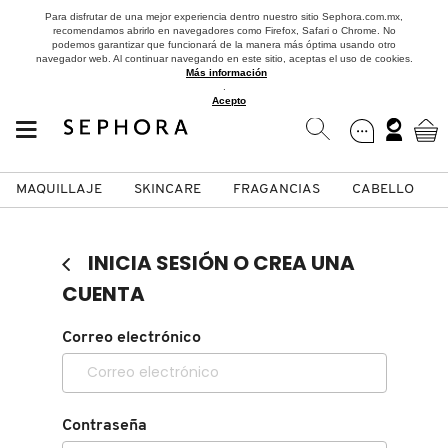
Para disfrutar de una mejor experiencia dentro nuestro sitio Sephora.com.mx,
recomendamos abrirlo en navegadores como Firefox, Safari o Chrome. No
podemos garantizar que funcionará de la manera más óptima usando otro
navegador web. Al continuar navegando en este sitio, aceptas el uso de cookies.
Más información
.
Acepto
MAQUILLAJE
SKINCARE
FRAGANCIAS
CABELLO
SEPHORA COLLECTION
Fragancias
Maquillaje
Skincare
Cabello
Marcas
INICIA SESIÓN O CREA UNA
VER
VER
VER
VER
VER
VER
CUENTA
A
Correo electrónico
ROSTRO
PRODUCTOS ESPECIALIZADOS
MUJER
SETS DE VALOR & PARA
MAQUILLAJE
ADIDAS
REGALAR
B
MEJILLAS
SKINCARE COREANO
HOMBRE
CUIDADO DE LA PIEL
AESTURA
C
Contraseña
TAMAÑOS DE VIAJE