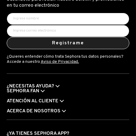
X
en tu correo electrónico
CALVIN KLEIN
INGREDIENTES ACTIVOS DE
Y
SKINCARE
CAROLINA HERRERA
Z
Registrame
#
CAUDALIE
¿Quieres entender cómo trata Sephora tus datos personales?
Accede a nuestro
Aviso de Privacidad.
CHANEL
¿NECESITAS AYUDA?
CHARLOTTE TILBURY
SEPHORA FAN
ATENCIÓN AL CLIENTE
CLARINS
ACERCA DE NOSOTROS
CLINIQUE
¿YA TIENES SEPHORA APP?