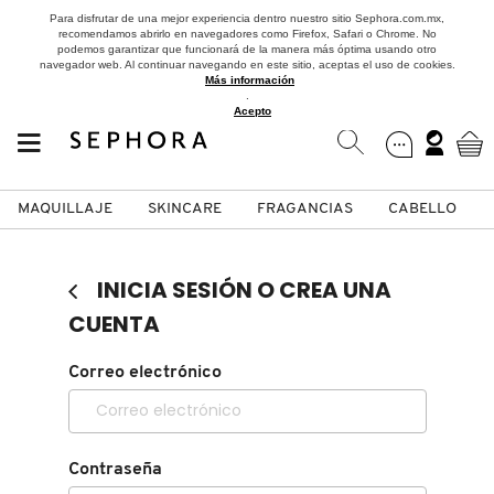
Para disfrutar de una mejor experiencia dentro nuestro sitio Sephora.com.mx,
recomendamos abrirlo en navegadores como Firefox, Safari o Chrome. No
podemos garantizar que funcionará de la manera más óptima usando otro
navegador web. Al continuar navegando en este sitio, aceptas el uso de cookies.
Más información
.
Acepto
MAQUILLAJE
SKINCARE
FRAGANCIAS
CABELLO
SEPHORA COLLECTION
Fragancias
Maquillaje
Skincare
Cabello
Marcas
INICIA SESIÓN O CREA UNA
VER
VER
VER
VER
VER
VER
CUENTA
A
Correo electrónico
ROSTRO
PRODUCTOS ESPECIALIZADOS
MUJER
SETS DE VALOR & PARA
MAQUILLAJE
ADIDAS
REGALAR
B
MEJILLAS
SKINCARE COREANO
HOMBRE
CUIDADO DE LA PIEL
AESTURA
C
Contraseña
TAMAÑOS DE VIAJE