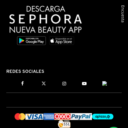
Encuesta
COMMODITY
DERMALOGICA
DIOR
DIOR BACKSTAGE
REDES SOCIALES
DOLCE&GABBANA
DR. DENNIS GROSS SKINCARE
DR. JART+