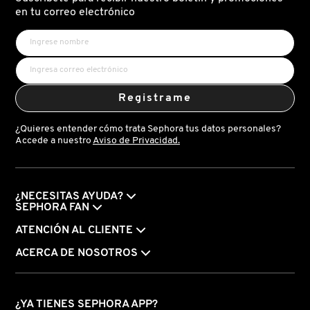
X
en tu correo electrónico
CALVIN KLEIN
INGREDIENTES ACTIVOS DE
Y
SKINCARE
CAROLINA HERRERA
Z
Registrame
#
CAUDALIE
¿Quieres entender cómo trata Sephora tus datos personales?
Accede a nuestro
Aviso de Privacidad.
CHANEL
¿NECESITAS AYUDA?
CHARLOTTE TILBURY
SEPHORA FAN
ATENCIÓN AL CLIENTE
CLARINS
ACERCA DE NOSOTROS
CLINIQUE
¿YA TIENES SEPHORA APP?