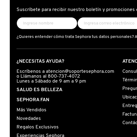
X
Suscríbete para recibir nuestro boletín y promociones 
CALVIN KLEIN
INGREDIENTES ACTIVOS DE
Y
SKINCARE
CAROLINA HERRERA
Z
¿Quieres entender cómo trata Sephora tus datos personales? 
#
CAUDALIE
¿NECESITAS AYUDA?
ATENC
CHANEL
Escríbenos a atencion@soportesephora.com
Consul
o Llámanos al 800-737-4072
Términ
Lunes a Sábado de 9 am a 9 pm
Pregun
SALUD ES BELLEZA
CHARLOTTE TILBURY
Ubicac
SEPHORA FAN
Entre
Más Vendidos
CLARINS
Factur
Novedades
Contá
Regalos Exclusivos
CLINIQUE
Experiencias Sephora