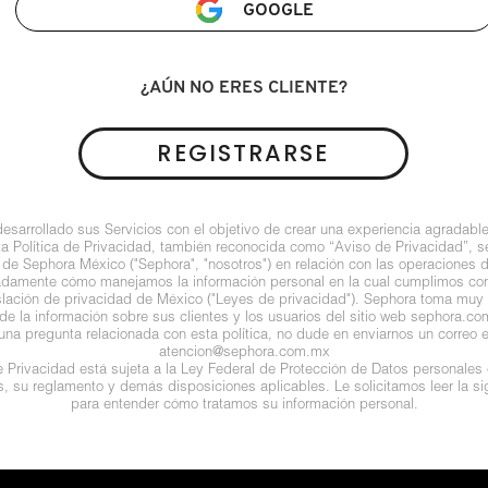
GOOGLE
¿AÚN NO ERES CLIENTE?
REGISTRARSE
arrollado sus Servicios con el objetivo de crear una experiencia agradable
ta Política de Privacidad, también reconocida como “Aviso de Privacidad”, se
 de Sephora México ("Sephora", "nosotros") en relación con las operaciones 
ladamente cómo manejamos la información personal en la cual cumplimos con 
islación de privacidad de México ("Leyes de privacidad"). Sephora toma muy e
de la información sobre sus clientes y los usuarios del sitio web sephora.com (
guna pregunta relacionada con esta política, no dude en enviarnos un correo e
atencion@sephora.com.mx
de Privacidad está sujeta a la Ley Federal de Protección de Datos personales
es, su reglamento y demás disposiciones aplicables. Le solicitamos leer la sig
para entender cómo tratamos su información personal.