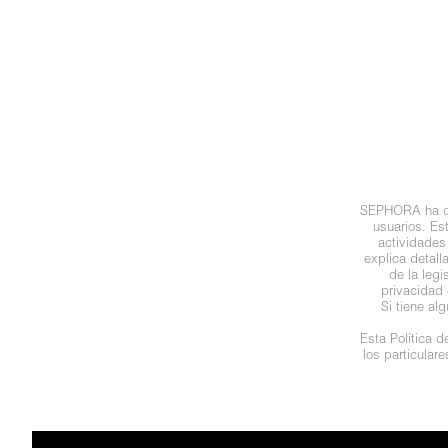
N
BEAUTY OF JOSEON
BRONCEADORES Y
O
AUTOBRONCEADORES
BENEFIT COSMETICS
P
TRATAMIENTOS PARA LABIOS
Q
BILLIE EILISH
R
HERRAMIENTAS DE ALTA
SEPHORA ha des
TECNOLOGÍA
BIODANCE
usuarios. Es
S
actividades
explica detal
de la leg
T
SETS DE VALOR & PARA
BRIOGEO
privacidad 
REGALAR
Si tiene al
U
Esta Política 
BUMBLE AND BUMBLE
los particular
V
TAMAÑOS DE VIAJE
W
BURBERRY
BAÑO Y CUERPO