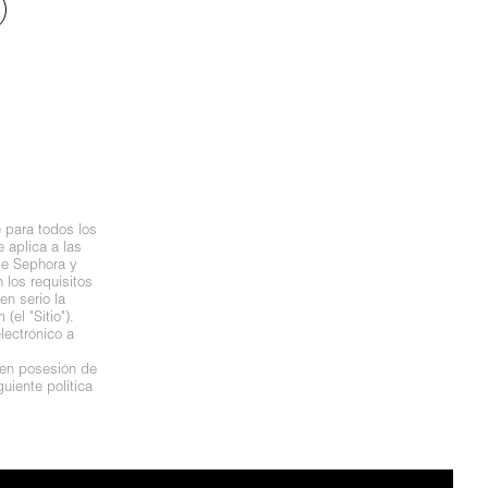
 para todos los
 aplica a las
de Sephora y
los requisitos
n serio la
el "Sitio").
lectrónico a
 en posesión de
uiente política