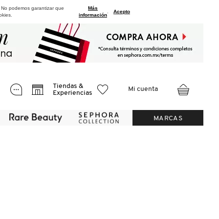
. No podemos garantizar que
Más
.
Acepto
okies.
información
Tiendas &
Mi cuenta
Experiencias
MARCAS