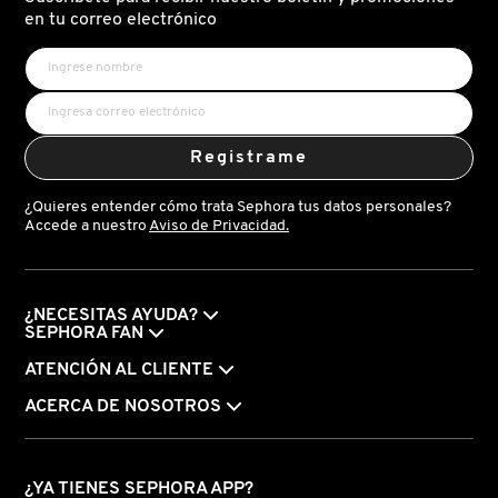
X
en tu correo electrónico
CALVIN KLEIN
INGREDIENTES ACTIVOS DE
Y
SKINCARE
CAROLINA HERRERA
Z
Registrame
#
CAUDALIE
¿Quieres entender cómo trata Sephora tus datos personales?
Accede a nuestro
Aviso de Privacidad.
CHANEL
¿NECESITAS AYUDA?
CHARLOTTE TILBURY
SEPHORA FAN
ATENCIÓN AL CLIENTE
CLARINS
ACERCA DE NOSOTROS
CLINIQUE
¿YA TIENES SEPHORA APP?