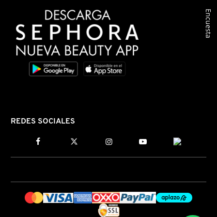
Encuesta
COMMODITY
DERMALOGICA
DIOR
DIOR BACKSTAGE
REDES SOCIALES
DOLCE&GABBANA
DR. DENNIS GROSS SKINCARE
DR. JART+