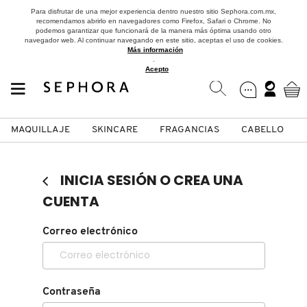
Para disfrutar de una mejor experiencia dentro nuestro sitio Sephora.com.mx,
recomendamos abrirlo en navegadores como Firefox, Safari o Chrome. No
podemos garantizar que funcionará de la manera más óptima usando otro
navegador web. Al continuar navegando en este sitio, aceptas el uso de cookies.
Más información
.
Acepto
MAQUILLAJE
SKINCARE
FRAGANCIAS
CABELLO
SEPHORA COLLECTION
Fragancias
Maquillaje
Skincare
Cabello
Marcas
INICIA SESIÓN O CREA UNA
VER
VER
VER
VER
VER
VER
CUENTA
A
Correo electrónico
ROSTRO
PRODUCTOS ESPECIALIZADOS
MUJER
SETS DE VALOR & PARA
MAQUILLAJE
ADIDAS
REGALAR
B
MEJILLAS
SKINCARE COREANO
HOMBRE
CUIDADO DE LA PIEL
AESTURA
C
Contraseña
TAMAÑOS DE VIAJE