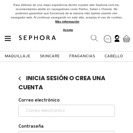
Para disfrutar de una mejor experiencia dentro nuestro sitio Sephora.com.mx,
recomendamos abrirlo en navegadores como Firefox, Safari o Chrome. No
podemos garantizar que funcionará de la manera más óptima usando otro
navegador web. Al continuar navegando en este sitio, aceptas el uso de cookies.
Más información
.
Acepto
MAQUILLAJE
SKINCARE
FRAGANCIAS
CABELLO
SEPHORA COLLECTION
Fragancias
Maquillaje
Skincare
Cabello
Marcas
INICIA SESIÓN O CREA UNA
VER
VER
VER
VER
VER
VER
CUENTA
A
Correo electrónico
ROSTRO
PRODUCTOS ESPECIALIZADOS
MUJER
SETS DE VALOR & PARA
MAQUILLAJE
ADIDAS
REGALAR
B
MEJILLAS
SKINCARE COREANO
HOMBRE
CUIDADO DE LA PIEL
AESTURA
C
Contraseña
TAMAÑOS DE VIAJE