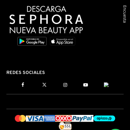
Encuesta
COMMODITY
DERMALOGICA
DIOR
DIOR BACKSTAGE
REDES SOCIALES
DOLCE&GABBANA
DR. DENNIS GROSS SKINCARE
DR. JART+