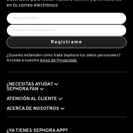
X
en tu correo electrónico
CALVIN KLEIN
INGREDIENTES ACTIVOS DE
Y
SKINCARE
CAROLINA HERRERA
Z
Registrame
#
CAUDALIE
¿Quieres entender cómo trata Sephora tus datos personales?
Accede a nuestro
Aviso de Privacidad.
CHANEL
¿NECESITAS AYUDA?
CHARLOTTE TILBURY
SEPHORA FAN
ATENCIÓN AL CLIENTE
CLARINS
ACERCA DE NOSOTROS
CLINIQUE
¿YA TIENES SEPHORA APP?