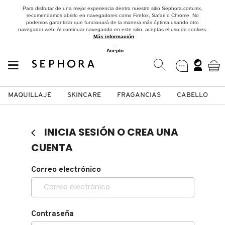
Para disfrutar de una mejor experiencia dentro nuestro sitio Sephora.com.mx,
recomendamos abrirlo en navegadores como Firefox, Safari o Chrome. No
podemos garantizar que funcionará de la manera más óptima usando otro
navegador web. Al continuar navegando en este sitio, aceptas el uso de cookies.
Más información
.
Acepto
MAQUILLAJE
SKINCARE
FRAGANCIAS
CABELLO
SEPHORA COLLECTION
Fragancias
Maquillaje
Skincare
Cabello
Marcas
INICIA SESIÓN O CREA UNA
VER
VER
VER
VER
VER
VER
CUENTA
A
Correo electrónico
ROSTRO
PRODUCTOS ESPECIALIZADOS
MUJER
SETS DE VALOR & PARA
MAQUILLAJE
ADIDAS
REGALAR
B
MEJILLAS
SKINCARE COREANO
HOMBRE
CUIDADO DE LA PIEL
AESTURA
C
Contraseña
TAMAÑOS DE VIAJE