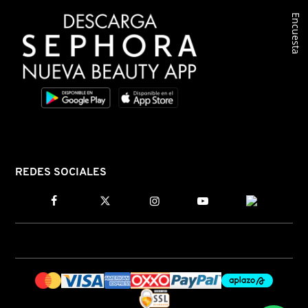
Encuesta
COMMODITY
DERMALOGICA
DIOR
DIOR BACKSTAGE
REDES SOCIALES
DOLCE&GABBANA
DR. DENNIS GROSS SKINCARE
DR. JART+