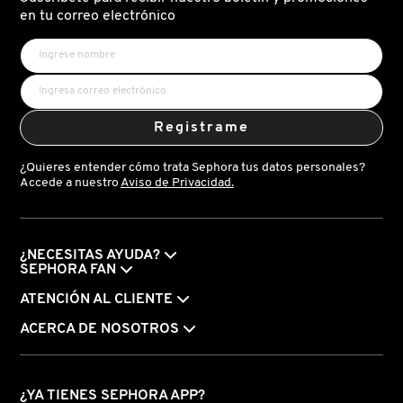
X
en tu correo electrónico
CALVIN KLEIN
INGREDIENTES ACTIVOS DE
Y
SKINCARE
CAROLINA HERRERA
Z
Registrame
#
CAUDALIE
¿Quieres entender cómo trata Sephora tus datos personales?
Accede a nuestro
Aviso de Privacidad.
CHANEL
¿NECESITAS AYUDA?
CHARLOTTE TILBURY
SEPHORA FAN
ATENCIÓN AL CLIENTE
CLARINS
ACERCA DE NOSOTROS
CLINIQUE
¿YA TIENES SEPHORA APP?