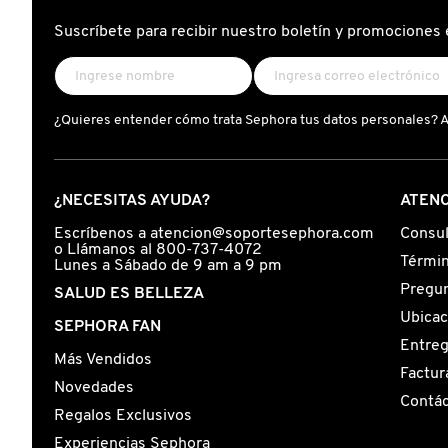
X
Suscríbete para recibir nuestro boletín y promociones 
CALVIN KLEIN
INGREDIENTES ACTIVOS DE
Y
SKINCARE
CAROLINA HERRERA
Z
¿Quieres entender cómo trata Sephora tus datos personales? 
#
CAUDALIE
¿NECESITAS AYUDA?
ATENC
CHANEL
Escríbenos a atencion@soportesephora.com
Consul
o Llámanos al 800-737-4072
Términ
Lunes a Sábado de 9 am a 9 pm
Pregun
SALUD ES BELLEZA
CHARLOTTE TILBURY
Ubicac
SEPHORA FAN
Entre
Más Vendidos
CLARINS
Factur
Novedades
Contá
Regalos Exclusivos
CLINIQUE
Experiencias Sephora