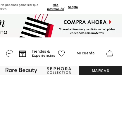
. No podemos garantizar que
Más
.
Acepto
okies.
información
Tiendas &
Mi cuenta
Experiencias
MARCAS