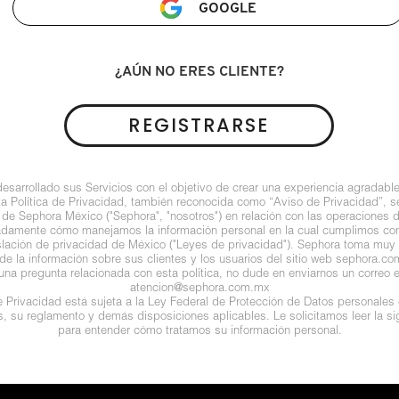
GOOGLE
¿AÚN NO ERES CLIENTE?
REGISTRARSE
arrollado sus Servicios con el objetivo de crear una experiencia agradable
ta Política de Privacidad, también reconocida como “Aviso de Privacidad”, se
 de Sephora México ("Sephora", "nosotros") en relación con las operaciones 
ladamente cómo manejamos la información personal en la cual cumplimos con 
islación de privacidad de México ("Leyes de privacidad"). Sephora toma muy e
de la información sobre sus clientes y los usuarios del sitio web sephora.com (
guna pregunta relacionada con esta política, no dude en enviarnos un correo e
atencion@sephora.com.mx
de Privacidad está sujeta a la Ley Federal de Protección de Datos personales
es, su reglamento y demás disposiciones aplicables. Le solicitamos leer la sig
para entender cómo tratamos su información personal.