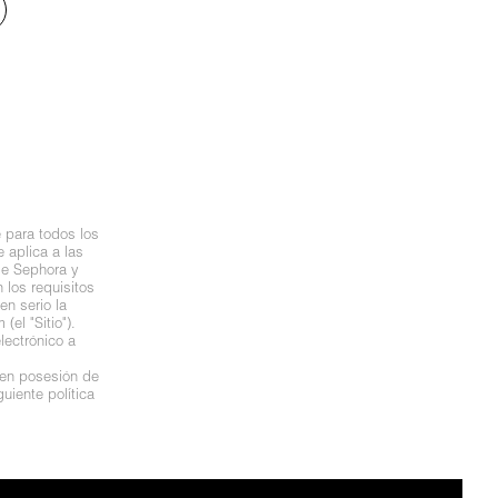
 para todos los
 aplica a las
de Sephora y
los requisitos
n serio la
el "Sitio").
lectrónico a
 en posesión de
uiente política