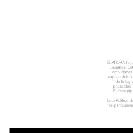
N
BEAUTY OF JOSEON
BRONCEADORES Y
O
AUTOBRONCEADORES
BENEFIT COSMETICS
P
TRATAMIENTOS PARA LABIOS
Q
BILLIE EILISH
R
HERRAMIENTAS DE ALTA
SEPHORA ha des
TECNOLOGÍA
BIODANCE
usuarios. Es
S
actividades
explica detal
de la leg
T
SETS DE VALOR & PARA
BRIOGEO
privacidad 
REGALAR
Si tiene al
U
Esta Política 
BUMBLE AND BUMBLE
los particular
V
TAMAÑOS DE VIAJE
W
BURBERRY
BAÑO Y CUERPO