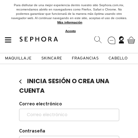
Para disfrutar de una mejor experiencia dentro nuestro sitio Sephora.com.mx,
recomendamos abrirlo en navegadores como Firefox, Safari o Chrome. No
podemos garantizar que funcionará de la manera más óptima usando otro
navegador web. Al continuar navegando en este sitio, aceptas el uso de cookies.
Más información
.
Acepto
MAQUILLAJE
SKINCARE
FRAGANCIAS
CABELLO
SEPHORA COLLECTION
Fragancias
Maquillaje
Skincare
Cabello
Marcas
INICIA SESIÓN O CREA UNA
VER
VER
VER
VER
VER
VER
CUENTA
A
Correo electrónico
ROSTRO
PRODUCTOS ESPECIALIZADOS
MUJER
SETS DE VALOR & PARA
MAQUILLAJE
ADIDAS
REGALAR
B
MEJILLAS
SKINCARE COREANO
HOMBRE
CUIDADO DE LA PIEL
AESTURA
C
Contraseña
TAMAÑOS DE VIAJE