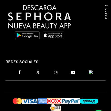
Encuesta
COMMODITY
DERMALOGICA
DIOR
DIOR BACKSTAGE
REDES SOCIALES
DOLCE&GABBANA
DR. DENNIS GROSS SKINCARE
DR. JART+