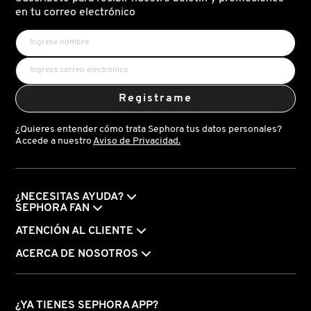
X
en tu correo electrónico
CALVIN KLEIN
INGREDIENTES ACTIVOS DE
Y
SKINCARE
CAROLINA HERRERA
Z
Registrame
#
CAUDALIE
¿Quieres entender cómo trata Sephora tus datos personales?
Accede a nuestro
Aviso de Privacidad.
CHANEL
¿NECESITAS AYUDA?
CHARLOTTE TILBURY
SEPHORA FAN
ATENCIÓN AL CLIENTE
CLARINS
ACERCA DE NOSOTROS
CLINIQUE
¿YA TIENES SEPHORA APP?