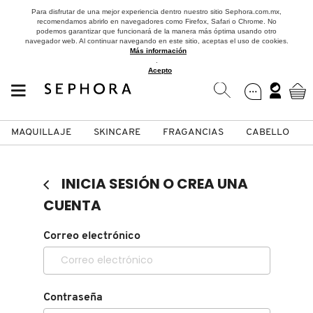
Para disfrutar de una mejor experiencia dentro nuestro sitio Sephora.com.mx,
recomendamos abrirlo en navegadores como Firefox, Safari o Chrome. No
podemos garantizar que funcionará de la manera más óptima usando otro
navegador web. Al continuar navegando en este sitio, aceptas el uso de cookies.
Más información
.
Acepto
MAQUILLAJE
SKINCARE
FRAGANCIAS
CABELLO
SEPHORA COLLECTION
Fragancias
Maquillaje
Skincare
Cabello
Marcas
INICIA SESIÓN O CREA UNA
VER
VER
VER
VER
VER
VER
CUENTA
A
Correo electrónico
ROSTRO
PRODUCTOS ESPECIALIZADOS
MUJER
SETS DE VALOR & PARA
MAQUILLAJE
ADIDAS
REGALAR
B
MEJILLAS
SKINCARE COREANO
HOMBRE
CUIDADO DE LA PIEL
AESTURA
C
Contraseña
TAMAÑOS DE VIAJE