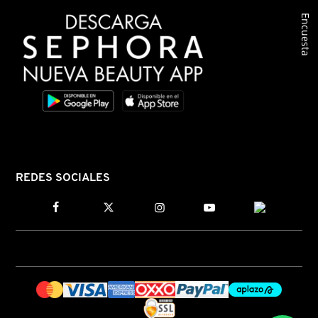
Encuesta
COMMODITY
DERMALOGICA
DIOR
DIOR BACKSTAGE
REDES SOCIALES
DOLCE&GABBANA
DR. DENNIS GROSS SKINCARE
DR. JART+