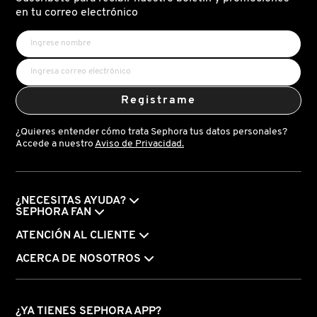
X
en tu correo electrónico
CALVIN KLEIN
INGREDIENTES ACTIVOS DE
Y
SKINCARE
CAROLINA HERRERA
Z
Registrame
#
CAUDALIE
¿Quieres entender cómo trata Sephora tus datos personales?
Accede a nuestro
Aviso de Privacidad.
CHANEL
¿NECESITAS AYUDA?
CHARLOTTE TILBURY
SEPHORA FAN
ATENCIÓN AL CLIENTE
CLARINS
ACERCA DE NOSOTROS
CLINIQUE
¿YA TIENES SEPHORA APP?