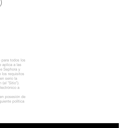
 para todos los
 aplica a las
de Sephora y
los requisitos
n serio la
el "Sitio").
lectrónico a
 en posesión de
uiente política