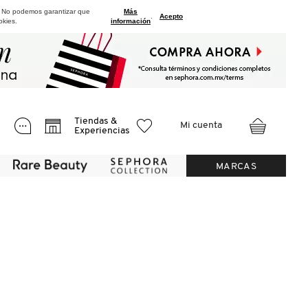
. No podemos garantizar que
Más
.
Acepto
okies.
información
Tiendas &
Mi cuenta
Experiencias
MARCAS