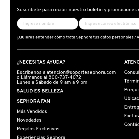
X
Suscríbete para recibir nuestro boletín y promociones 
CALVIN KLEIN
INGREDIENTES ACTIVOS DE
Y
SKINCARE
CAROLINA HERRERA
Z
¿Quieres entender cómo trata Sephora tus datos personales? 
#
CAUDALIE
¿NECESITAS AYUDA?
ATENC
CHANEL
Escríbenos a atencion@soportesephora.com
Consul
o Llámanos al 800-737-4072
Términ
Lunes a Sábado de 9 am a 9 pm
Pregun
SALUD ES BELLEZA
CHARLOTTE TILBURY
Ubicac
SEPHORA FAN
Entre
Más Vendidos
CLARINS
Factur
Novedades
Contá
Regalos Exclusivos
CLINIQUE
Experiencias Sephora