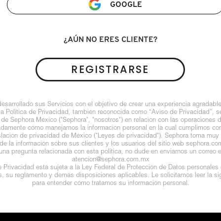
GOOGLE
¿AÚN NO ERES CLIENTE?
REGISTRARSE
arrollado sus Servicios con el objetivo de crear una experiencia agradable
ta Política de Privacidad, también reconocida como “Aviso de Privacidad”, se
 de Sephora México ("Sephora", "nosotros") en relación con las operaciones 
ladamente cómo manejamos la información personal en la cual cumplimos con 
islación de privacidad de México ("Leyes de privacidad"). Sephora toma muy e
de la información sobre sus clientes y los usuarios del sitio web sephora.com (
guna pregunta relacionada con esta política, no dude en enviarnos un correo e
atencion@sephora.com.mx
de Privacidad está sujeta a la Ley Federal de Protección de Datos personales
es, su reglamento y demás disposiciones aplicables. Le solicitamos leer la sig
para entender cómo tratamos su información personal.