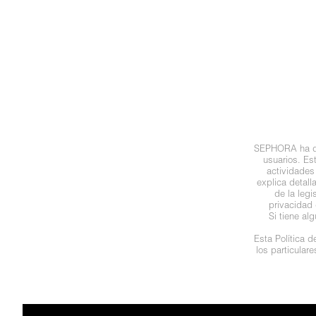
N
BEAUTY OF JOSEON
BRONCEADORES Y
O
AUTOBRONCEADORES
BENEFIT COSMETICS
P
TRATAMIENTOS PARA LABIOS
Q
BILLIE EILISH
R
HERRAMIENTAS DE ALTA
SEPHORA ha des
TECNOLOGÍA
BIODANCE
usuarios. Es
S
actividades
explica detal
de la leg
T
SETS DE VALOR & PARA
BRIOGEO
privacidad 
REGALAR
Si tiene al
U
Esta Política 
BUMBLE AND BUMBLE
los particular
V
TAMAÑOS DE VIAJE
W
BURBERRY
BAÑO Y CUERPO