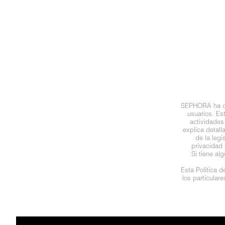
N
BEAUTY OF JOSEON
BRONCEADORES Y
O
AUTOBRONCEADORES
BENEFIT COSMETICS
P
TRATAMIENTOS PARA LABIOS
Q
BILLIE EILISH
R
HERRAMIENTAS DE ALTA
SEPHORA ha des
TECNOLOGÍA
BIODANCE
usuarios. Es
S
actividades
explica detal
de la leg
T
SETS DE VALOR & PARA
BRIOGEO
privacidad 
REGALAR
Si tiene al
U
Esta Política 
BUMBLE AND BUMBLE
los particular
V
TAMAÑOS DE VIAJE
W
BURBERRY
BAÑO Y CUERPO