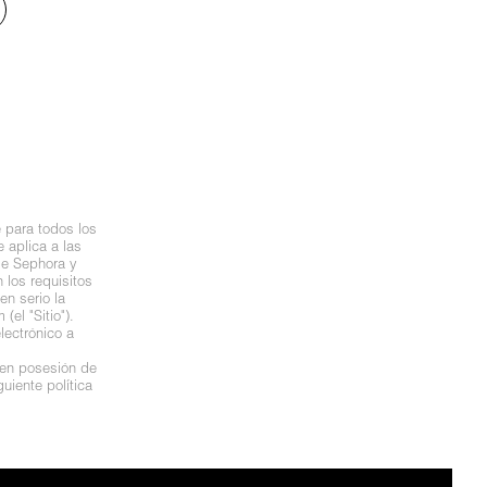
 para todos los
 aplica a las
de Sephora y
los requisitos
n serio la
el "Sitio").
lectrónico a
 en posesión de
uiente política