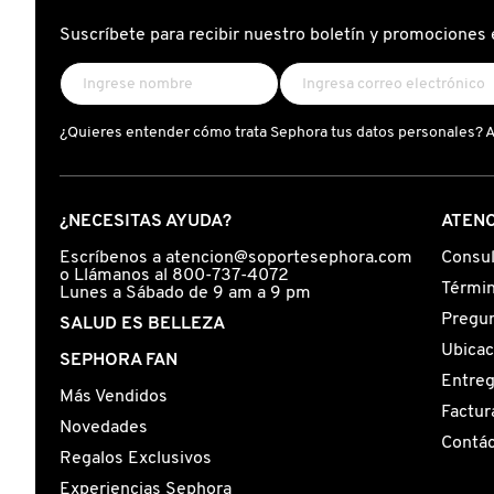
X
Suscríbete para recibir nuestro boletín y promociones 
CALVIN KLEIN
INGREDIENTES ACTIVOS DE
Y
SKINCARE
CAROLINA HERRERA
Z
¿Quieres entender cómo trata Sephora tus datos personales? 
#
CAUDALIE
¿NECESITAS AYUDA?
ATENC
CHANEL
Escríbenos a atencion@soportesephora.com
Consul
o Llámanos al 800-737-4072
Términ
Lunes a Sábado de 9 am a 9 pm
Pregun
SALUD ES BELLEZA
CHARLOTTE TILBURY
Ubicac
SEPHORA FAN
Entre
Más Vendidos
CLARINS
Factur
Novedades
Contá
Regalos Exclusivos
CLINIQUE
Experiencias Sephora