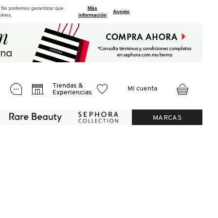
. No podemos garantizar que
Más
.
Acepto
okies.
información
Tiendas &
Mi cuenta
Experiencias
MARCAS