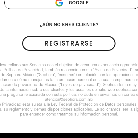
GOOGLE
¿AÚN NO ERES CLIENTE?
REGISTRARSE
arrollado sus Servicios con el objetivo de crear una experiencia agradable
ta Política de Privacidad, también reconocida como “Aviso de Privacidad”, se
 de Sephora México ("Sephora", "nosotros") en relación con las operaciones 
ladamente cómo manejamos la información personal en la cual cumplimos con 
islación de privacidad de México ("Leyes de privacidad"). Sephora toma muy e
de la información sobre sus clientes y los usuarios del sitio web sephora.com (
guna pregunta relacionada con esta política, no dude en enviarnos un correo e
atencion@sephora.com.mx
de Privacidad está sujeta a la Ley Federal de Protección de Datos personales
es, su reglamento y demás disposiciones aplicables. Le solicitamos leer la sig
para entender cómo tratamos su información personal.