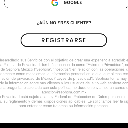
GOOGLE
¿AÚN NO ERES CLIENTE?
REGISTRARSE
arrollado sus Servicios con el objetivo de crear una experiencia agradable
ta Política de Privacidad, también reconocida como “Aviso de Privacidad”, se
 de Sephora México ("Sephora", "nosotros") en relación con las operaciones 
ladamente cómo manejamos la información personal en la cual cumplimos con 
islación de privacidad de México ("Leyes de privacidad"). Sephora toma muy e
de la información sobre sus clientes y los usuarios del sitio web sephora.com (
guna pregunta relacionada con esta política, no dude en enviarnos un correo e
atencion@sephora.com.mx
de Privacidad está sujeta a la Ley Federal de Protección de Datos personales
es, su reglamento y demás disposiciones aplicables. Le solicitamos leer la sig
para entender cómo tratamos su información personal.