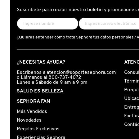
X
Suscríbete para recibir nuestro boletín y promociones 
CALVIN KLEIN
INGREDIENTES ACTIVOS DE
Y
SKINCARE
CAROLINA HERRERA
Z
¿Quieres entender cómo trata Sephora tus datos personales? 
#
CAUDALIE
¿NECESITAS AYUDA?
ATENC
CHANEL
Escríbenos a atencion@soportesephora.com
Consul
o Llámanos al 800-737-4072
Términ
Lunes a Sábado de 9 am a 9 pm
Pregun
SALUD ES BELLEZA
CHARLOTTE TILBURY
Ubicac
SEPHORA FAN
Entre
Más Vendidos
CLARINS
Factur
Novedades
Contá
Regalos Exclusivos
CLINIQUE
Experiencias Sephora