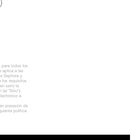
 para todos los
 aplica a las
de Sephora y
los requisitos
n serio la
el "Sitio").
lectrónico a
 en posesión de
uiente política