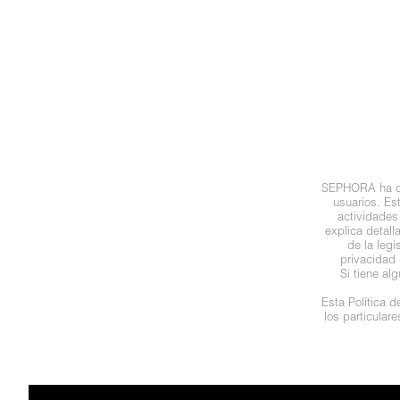
N
BEAUTY OF JOSEON
BRONCEADORES Y
O
AUTOBRONCEADORES
BENEFIT COSMETICS
P
TRATAMIENTOS PARA LABIOS
Q
BILLIE EILISH
R
HERRAMIENTAS DE ALTA
SEPHORA ha des
TECNOLOGÍA
BIODANCE
usuarios. Es
S
actividades
explica detal
de la leg
T
SETS DE VALOR & PARA
BRIOGEO
privacidad 
REGALAR
Si tiene al
U
Esta Política 
BUMBLE AND BUMBLE
los particular
V
TAMAÑOS DE VIAJE
W
BURBERRY
BAÑO Y CUERPO