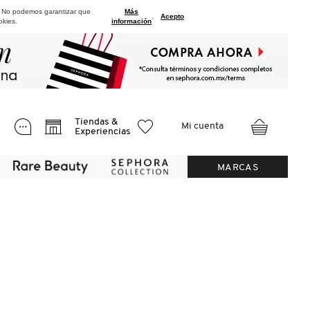
. No podemos garantizar que
Más
.
Acepto
okies.
información
Tiendas &
Mi cuenta
Experiencias
MARCAS