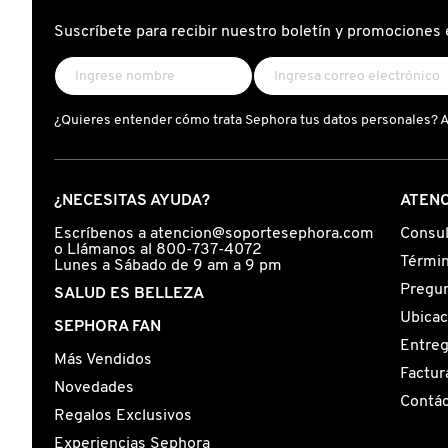
X
Suscríbete para recibir nuestro boletín y promociones 
CALVIN KLEIN
INGREDIENTES ACTIVOS DE
Y
SKINCARE
CAROLINA HERRERA
Z
¿Quieres entender cómo trata Sephora tus datos personales? 
#
CAUDALIE
¿NECESITAS AYUDA?
ATENC
CHANEL
Escríbenos a atencion@soportesephora.com
Consul
o Llámanos al 800-737-4072
Términ
Lunes a Sábado de 9 am a 9 pm
Pregun
SALUD ES BELLEZA
CHARLOTTE TILBURY
Ubicac
SEPHORA FAN
Entre
Más Vendidos
CLARINS
Factur
Novedades
Contá
Regalos Exclusivos
CLINIQUE
Experiencias Sephora