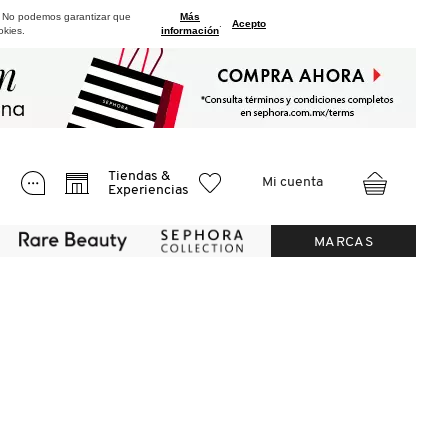
. No podemos garantizar que
Más
.
Acepto
okies.
información
Tiendas &
Mi cuenta
Experiencias
MARCAS