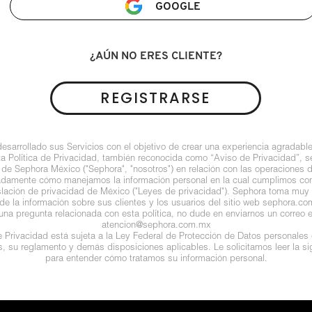
GOOGLE
¿AÚN NO ERES CLIENTE?
REGISTRARSE
arrollado sus Servicios con el objetivo de crear una experiencia agradable
ta Política de Privacidad, también reconocida como “Aviso de Privacidad”, se
 de Sephora México ("Sephora", "nosotros") en relación con las operaciones 
ladamente cómo manejamos la información personal en la cual cumplimos con 
islación de privacidad de México ("Leyes de privacidad"). Sephora toma muy e
de la información sobre sus clientes y los usuarios del sitio web sephora.com (
guna pregunta relacionada con esta política, no dude en enviarnos un correo e
atencion@sephora.com.mx
de Privacidad está sujeta a la Ley Federal de Protección de Datos personales
es, su reglamento y demás disposiciones aplicables. Le solicitamos leer la sig
para entender cómo tratamos su información personal.