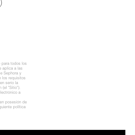
 para todos los
 aplica a las
de Sephora y
los requisitos
n serio la
el "Sitio").
lectrónico a
 en posesión de
uiente política