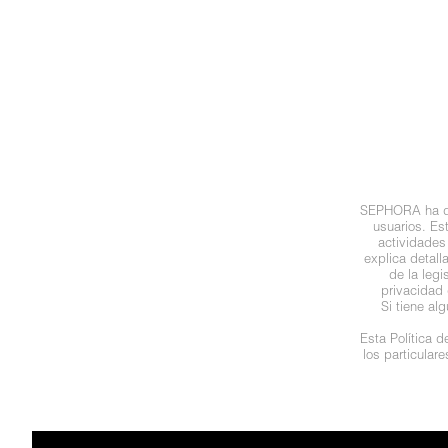
N
BEAUTY OF JOSEON
BRONCEADORES Y
O
AUTOBRONCEADORES
BENEFIT COSMETICS
P
TRATAMIENTOS PARA LABIOS
Q
BILLIE EILISH
R
HERRAMIENTAS DE ALTA
SEPHORA ha des
TECNOLOGÍA
BIODANCE
usuarios. Es
S
actividades
explica detal
de la leg
T
SETS DE VALOR & PARA
BRIOGEO
privacidad 
REGALAR
Si tiene al
U
Esta Política 
BUMBLE AND BUMBLE
los particular
V
TAMAÑOS DE VIAJE
W
BURBERRY
BAÑO Y CUERPO