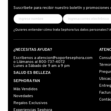
X
Suscríbete para recibir nuestro boletín y promociones 
CALVIN KLEIN
INGREDIENTES ACTIVOS DE
Y
SKINCARE
CAROLINA HERRERA
Z
¿Quieres entender cómo trata Sephora tus datos personales? 
#
CAUDALIE
¿NECESITAS AYUDA?
ATENC
CHANEL
Escríbenos a atencion@soportesephora.com
Consul
o Llámanos al 800-737-4072
Términ
Lunes a Sábado de 9 am a 9 pm
Pregun
SALUD ES BELLEZA
CHARLOTTE TILBURY
Ubicac
SEPHORA FAN
Entre
Más Vendidos
CLARINS
Factur
Novedades
Contá
Regalos Exclusivos
CLINIQUE
Experiencias Sephora