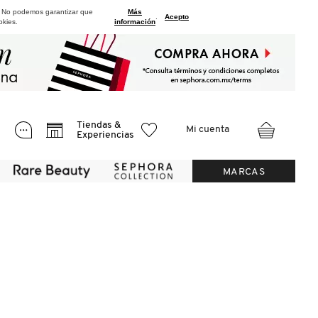
. No podemos garantizar que
Más
.
Acepto
okies.
información
Tiendas &
Mi cuenta
Experiencias
MARCAS