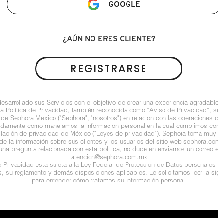
GOOGLE
¿AÚN NO ERES CLIENTE?
REGISTRARSE
arrollado sus Servicios con el objetivo de crear una experiencia agradable
ta Política de Privacidad, también reconocida como “Aviso de Privacidad”, se
 de Sephora México ("Sephora", "nosotros") en relación con las operaciones 
ladamente cómo manejamos la información personal en la cual cumplimos con 
islación de privacidad de México ("Leyes de privacidad"). Sephora toma muy e
de la información sobre sus clientes y los usuarios del sitio web sephora.com (
guna pregunta relacionada con esta política, no dude en enviarnos un correo e
atencion@sephora.com.mx
de Privacidad está sujeta a la Ley Federal de Protección de Datos personales
es, su reglamento y demás disposiciones aplicables. Le solicitamos leer la sig
para entender cómo tratamos su información personal.