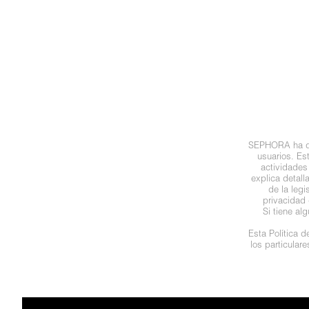
N
BEAUTY OF JOSEON
BRONCEADORES Y
O
AUTOBRONCEADORES
BENEFIT COSMETICS
P
TRATAMIENTOS PARA LABIOS
Q
BILLIE EILISH
R
HERRAMIENTAS DE ALTA
SEPHORA ha des
TECNOLOGÍA
BIODANCE
usuarios. Es
S
actividades
explica detal
de la leg
T
SETS DE VALOR & PARA
BRIOGEO
privacidad 
REGALAR
Si tiene al
U
Esta Política 
BUMBLE AND BUMBLE
los particular
V
TAMAÑOS DE VIAJE
W
BURBERRY
BAÑO Y CUERPO