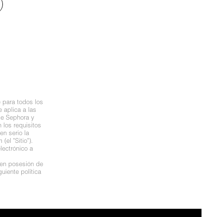
 para todos los
 aplica a las
de Sephora y
los requisitos
n serio la
el "Sitio").
lectrónico a
 en posesión de
uiente política