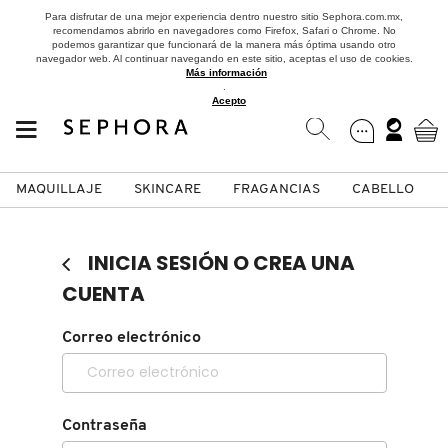
Para disfrutar de una mejor experiencia dentro nuestro sitio Sephora.com.mx,
recomendamos abrirlo en navegadores como Firefox, Safari o Chrome. No
podemos garantizar que funcionará de la manera más óptima usando otro
navegador web. Al continuar navegando en este sitio, aceptas el uso de cookies.
Más información
.
Acepto
MAQUILLAJE
SKINCARE
FRAGANCIAS
CABELLO
SEPHORA COLLECTION
Fragancias
Maquillaje
Skincare
Cabello
Marcas
INICIA SESIÓN O CREA UNA
VER
VER
VER
VER
VER
VER
CUENTA
A
Correo electrónico
ROSTRO
PRODUCTOS ESPECIALIZADOS
MUJER
SETS DE VALOR & PARA
MAQUILLAJE
ADIDAS
REGALAR
B
MEJILLAS
SKINCARE COREANO
HOMBRE
CUIDADO DE LA PIEL
AESTURA
C
Contraseña
TAMAÑOS DE VIAJE