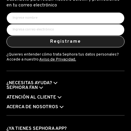
X
en tu correo electrónico
CALVIN KLEIN
INGREDIENTES ACTIVOS DE
Y
SKINCARE
CAROLINA HERRERA
Z
Registrame
#
CAUDALIE
¿Quieres entender cómo trata Sephora tus datos personales?
Accede a nuestro
Aviso de Privacidad.
CHANEL
¿NECESITAS AYUDA?
CHARLOTTE TILBURY
SEPHORA FAN
ATENCIÓN AL CLIENTE
CLARINS
ACERCA DE NOSOTROS
CLINIQUE
¿YA TIENES SEPHORA APP?