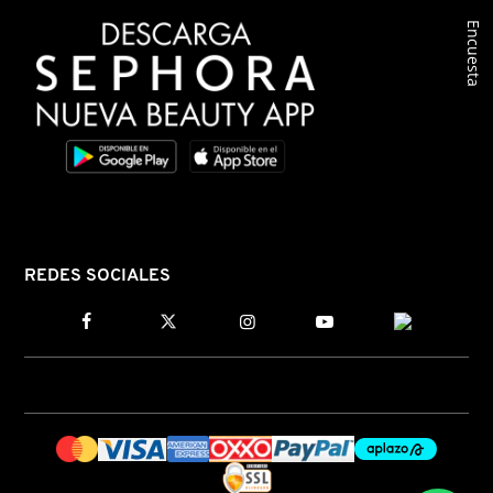
Encuesta
COMMODITY
DERMALOGICA
DIOR
DIOR BACKSTAGE
REDES SOCIALES
DOLCE&GABBANA
DR. DENNIS GROSS SKINCARE
DR. JART+