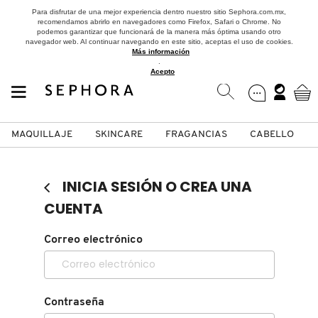
Para disfrutar de una mejor experiencia dentro nuestro sitio Sephora.com.mx,
recomendamos abrirlo en navegadores como Firefox, Safari o Chrome. No
podemos garantizar que funcionará de la manera más óptima usando otro
navegador web. Al continuar navegando en este sitio, aceptas el uso de cookies.
Más información
.
Acepto
MAQUILLAJE
SKINCARE
FRAGANCIAS
CABELLO
SEPHORA COLLECTION
Fragancias
Maquillaje
Skincare
Cabello
Marcas
INICIA SESIÓN O CREA UNA
VER
VER
VER
VER
VER
VER
CUENTA
A
Correo electrónico
ROSTRO
PRODUCTOS ESPECIALIZADOS
MUJER
SETS DE VALOR & PARA
MAQUILLAJE
ADIDAS
REGALAR
B
MEJILLAS
SKINCARE COREANO
HOMBRE
CUIDADO DE LA PIEL
AESTURA
C
Contraseña
TAMAÑOS DE VIAJE