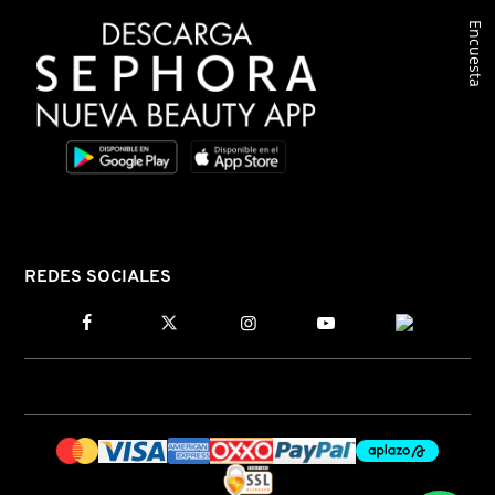
Encuesta
COMMODITY
DERMALOGICA
DIOR
DIOR BACKSTAGE
REDES SOCIALES
DOLCE&GABBANA
DR. DENNIS GROSS SKINCARE
DR. JART+