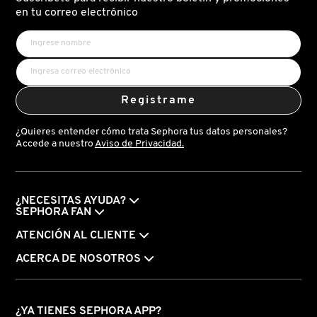
X
en tu correo electrónico
CALVIN KLEIN
INGREDIENTES ACTIVOS DE
Y
SKINCARE
CAROLINA HERRERA
Z
Registrame
#
CAUDALIE
¿Quieres entender cómo trata Sephora tus datos personales?
Accede a nuestro
Aviso de Privacidad.
CHANEL
¿NECESITAS AYUDA?
CHARLOTTE TILBURY
SEPHORA FAN
ATENCIÓN AL CLIENTE
CLARINS
ACERCA DE NOSOTROS
CLINIQUE
¿YA TIENES SEPHORA APP?