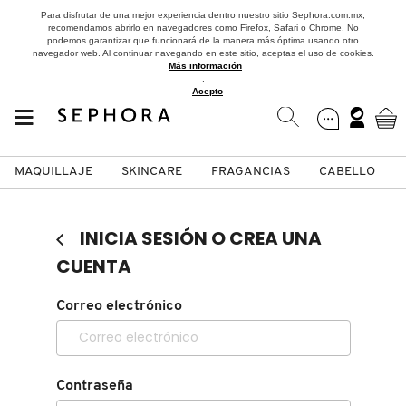
Para disfrutar de una mejor experiencia dentro nuestro sitio Sephora.com.mx,
recomendamos abrirlo en navegadores como Firefox, Safari o Chrome. No
podemos garantizar que funcionará de la manera más óptima usando otro
navegador web. Al continuar navegando en este sitio, aceptas el uso de cookies.
Más información
.
Acepto
MAQUILLAJE
SKINCARE
FRAGANCIAS
CABELLO
SEPHORA COLLECTION
Fragancias
Maquillaje
Skincare
Cabello
Marcas
INICIA SESIÓN O CREA UNA
VER
VER
VER
VER
VER
VER
CUENTA
A
Correo electrónico
ROSTRO
PRODUCTOS ESPECIALIZADOS
MUJER
SETS DE VALOR & PARA
MAQUILLAJE
ADIDAS
REGALAR
B
MEJILLAS
SKINCARE COREANO
HOMBRE
CUIDADO DE LA PIEL
AESTURA
C
Contraseña
TAMAÑOS DE VIAJE