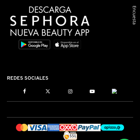
Encuesta
COMMODITY
DERMALOGICA
DIOR
DIOR BACKSTAGE
REDES SOCIALES
DOLCE&GABBANA
DR. DENNIS GROSS SKINCARE
DR. JART+