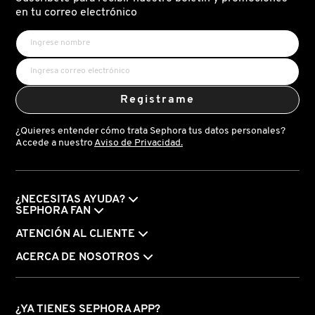
X
en tu correo electrónico
CALVIN KLEIN
INGREDIENTES ACTIVOS DE
Y
SKINCARE
CAROLINA HERRERA
Z
Registrame
#
CAUDALIE
¿Quieres entender cómo trata Sephora tus datos personales?
Accede a nuestro
Aviso de Privacidad.
CHANEL
¿NECESITAS AYUDA?
CHARLOTTE TILBURY
SEPHORA FAN
ATENCIÓN AL CLIENTE
CLARINS
ACERCA DE NOSOTROS
CLINIQUE
¿YA TIENES SEPHORA APP?